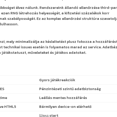
őbbséget élvez nálunk. Rendszereink állandó ellenőrzése third-pa
 ezen RNG létrehozás helyességét, a kifizetési százalékok korr
ak szabályosságát. Ez az komplex ellenőrzési struktúra szavatolj
dulhasson.
emzi, mely minimalizálja az késleltetést plusz fokozza a hozzáférést
nt technikai issues esetén is folyamatos marad az service. Adatbáz
 játékstatuszt, műveleteket és játékos adatokat.
Gyors játékreakciók
AES
Pénzintézeti szintű adatbiztonság
time
Leállás mentes hozzáférés
ve HTML5
Bármilyen device-on elérhető
Швид start