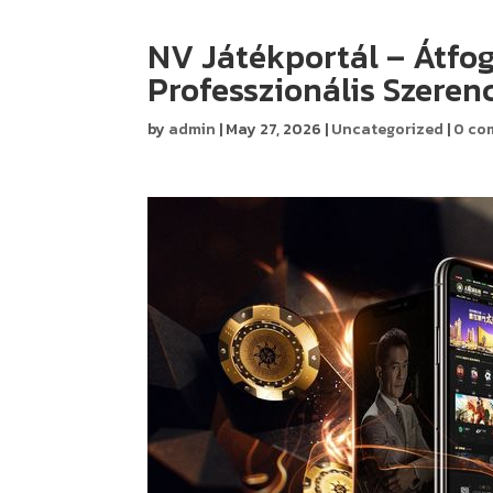
NV Játékportál – Átfo
Professzionális Szeren
by
admin
|
May 27, 2026
|
Uncategorized
|
0 co