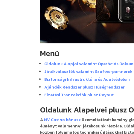
Menü
Oldalunk Alapjai valamint Operációs Doku
Játékválaszték valamint Szoftverpartnerek
Biztonsági Infrastruktúra és Adatvédelem
Ajándék Rendszer plusz Hűségrendszer
Fizetési Tranzakciók plusz Payout
Oldalunk Alapelvei plusz
A
NV Casino bónusz
üzemeltetését kemény glob
élményt valamennyi játékosunk részére. Oldalu
közben folyamatos technikai újításokkal bizt