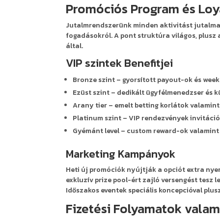
Promóciós Program és Loy
Jutalmrendszerünk minden aktivitást jutalmaz,
fogadásokról. A pont struktúra világos, plusz 
által.
VIP szintek Benefitjei
Bronze szint – gyorsított payout-ok és we
Ezüst szint – dedikált ügyfélmenedzser és k
Arany tier – emelt betting korlátok valamin
Platinum szint – VIP rendezvények invitáció
Gyémánt level – custom reward-ok valamint
Marketing Kampányok
Heti új promóciók nyújtják a opciót extra ny
exkluzív prize pool-ért zajló versengést tesz 
Időszakos eventek speciális koncepcióval plus
Fizetési Folyamatok valami