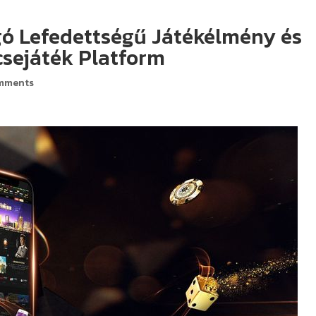
gó Lefedettségű Játékélmény és
csejáték Platform
mments