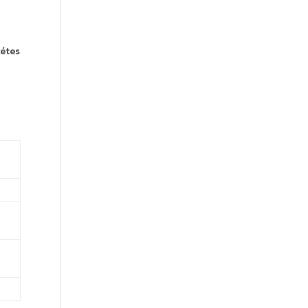
kétes