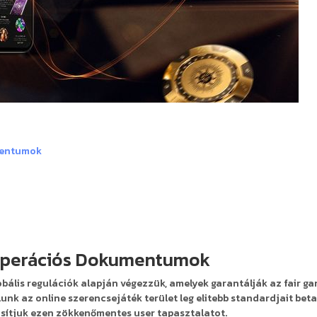
mentumok
 Operációs Dokumentumok
ális regulációk alapján végezzük, amelyek garantálják az fair g
nk az online szerencsejáték terület leg elitebb standardjait beta
osítjuk ezen zökkenőmentes user tapasztalatot.