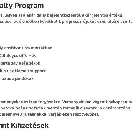
alty Program
 legyen szó akár daily bejelentkezésről, akár jelentős értékű
az userek élő időben követhetik progressziójukat ezen eltérő szint
ekly cashback 5% mértékben
ülönleges offer-ek
t birthday ajándékok
k plusz kiemelt support
 luxus ajándékok
ereményekre és free forgásokra. Versenyeinken végzett bekapcsol
lehetővé, hol az pozíciók mentén történik a reward-ok szétosztása.
z megnövelt jutalmakkal várják ezen résztvevőket.
nt Kifizetések