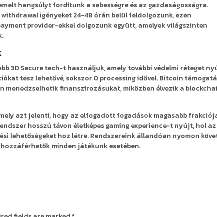
emelt hangsúlyt fordítunk a sebességre és az gazdaságosságra.
 withdrawal igényeket 24-48 órán belül feldolgozunk, ezen
 payment provider-ekkel dolgozunk együtt, amelyek világszinten
k.
k
b 3D Secure tech-t használjuk, amely további védelmi réteget nyú
ókat tesz lehetővé, sokszor 0 processing idővel. Bitcoin támogat
en menedzselhetik finanszírozásukat, miközben élvezik a blockcha
amely azt jelenti, hogy az elfogadott fogadások magasabb frakciój
rendszer hosszú távon életképes gaming experience-t nyújt, hol az
rési lehetőségeket hoz létre. Rendszereink állandóan nyomon köve
 hozzáférhetők minden játékunk esetében.
red fields are marked
*