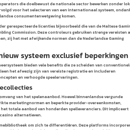
op operators die doelbewust de nationale sector bewerken zonder lo
ervolgd voor het selecteren van een internationaal systeem, ondan
enlandse consumentenwetgeving komen.
der gerespecteerde licenties bijvoorbeeld die van de Maltese Gami
mbling Commission. Deze controleurs gebruiken strenge vereisten 
emen, zij het met afwijkende normen dan de Nederlandse Gaming
nieuw systeem exclusief beperkingen
heersysteem bieden vele benefits die ze scheiden van conventionel
leen het afwezig zijn van vereiste registratie en includeren
oncepten en verhoogde speelervaringen.
ecollecties
de omvang van het spelenaanbod. Hoewel binnenlandse vergunde
strikte marketingnormen en beperkte provider-overeenkomsten,
het totale aanbod van honderden spelleveranciers. Dit impliceert
 casino alternatieven.
mebibliotheek om zich te differentiëren. Deze platforms incorpore