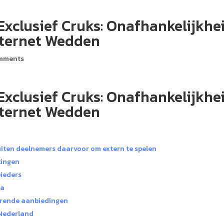
Exclusief Cruks: Onafhankelijkhe
Internet Wedden
mments
Exclusief Cruks: Onafhankelijkhe
Internet Wedden
uiten deelnemers daarvoor om extern te spelen
kingen
bieders
ta
urende aanbiedingen
 Nederland