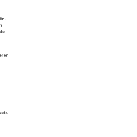
ën.
en
nde
iëren
r
sets