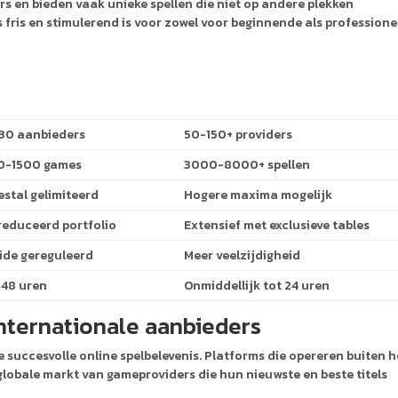
rs en bieden vaak unieke spellen die niet op andere plekken
 fris en stimulerend is voor zowel voor beginnende als professione
-30 aanbieders
50-150+ providers
0-1500 games
3000-8000+ spellen
stal gelimiteerd
Hogere maxima mogelijk
reduceerd portfolio
Extensief met exclusieve tables
ide gereguleerd
Meer veelzijdigheid
-48 uren
Onmiddellijk tot 24 uren
nternationale aanbieders
ke succesvolle online spelbelevenis. Platforms die opereren buiten h
lobale markt van gameproviders die hun nieuwste en beste titels