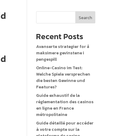
id
Search
Recent Posts
Avanserte strategier for å
maksimere gevinstene i
id
pengespill
Online-Casino im Test:
Welche Spiele versprechen
die besten Gewinne und
Features?
Guide exhaustif de la
réglementation des casinos
en ligne en France
métropolitaine
Guide détaillé pour accéder
à votre compte sur la
plateforme de casino