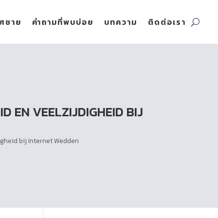
พศชาย
คำถามที่พบบ่อย
บทความ
ติดต่อเรา
D EN VEELZIJDIGHEID BIJ
igheid bij Internet Wedden