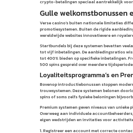
crypto-betalingen speciaal aantrekkelijk voor
Gulle welkomstbonussen e
Verse casino’s buiten nationale limitaties dif
promotiesystemen. Buiten de rigide aanbieding
wereldwijde websites innovatievere en royaler
Startbundels bij deze systemen bevatten veelal
tot vijf inbetalingen. De aanbiedingsratios w
tot 400% bieden op specifieke inbetalingen. Fr
500 spins gespreid over meerdere tijdsperiode
Loyaliteitsprogramma’s en Pre
Bovenop introductiebonussen stoppen moderne
trouwsystemen. Deze systemen belonen doorlop
spins of soms zelfs fysieke beloningen bijvoorb
Premium systemen geven niveaus van unieke pl
Overweeg aan individuele accountbeheerders,
eigen wedstrijden en invitaties voor activiteit
Registreer een account met correcte contact