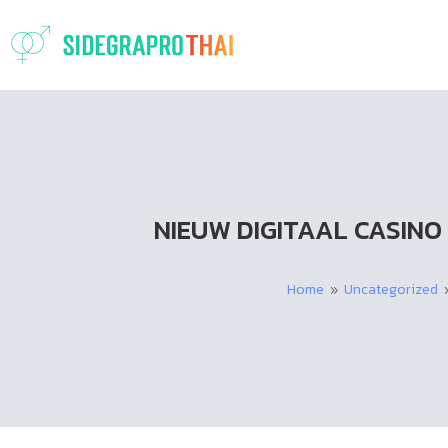
NIEUW DIGITAAL CASINO 
Home
Uncategorized
9