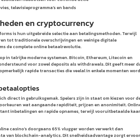
ovies, televisieprogramma’s en bands
kheden en cryptocurrency
orms is hun uitgebreide selectie aan betalingsmethoden. Terwijl
n tot traditionele overschrijvingen en weinige digitale
ms de complete online betaalrevolutie.
op in talrijke moderne systemen. Bitcoin, Ethereum, Litecoin en
ondersteund voor zowel deposits als withdrawals. Dit geeft meer 
opmerkelijk rapide transacties die veelal in enkele momenten wor
betaalopties
ch direct in gebruiksgemak. Spelers zijn in staat om kiezen voor d
oorkeuren wat aangaande rapiditeit, prijzen en anonimiteit. Onlin
instant inbetalingen en rapide opnames, terwijl vooruitbetaalde kaa
online casino’s doorgaans 65% vlugger worden verwerkt dan
ata van blockchain-analytics. Dit snelheidsadvantage zorgt ervoo