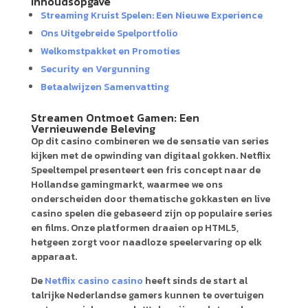
Inhoudsopgave
Streaming Kruist Spelen: Een Nieuwe Experience
Ons Uitgebreide Spelportfolio
Welkomstpakket en Promoties
Security en Vergunning
Betaalwijzen Samenvatting
Streamen Ontmoet Gamen: Een
Vernieuwende Beleving
Op dit casino combineren we de sensatie van series
kijken met de opwinding van digitaal gokken. Netflix
Speeltempel presenteert een fris concept naar de
Hollandse gamingmarkt, waarmee we ons
onderscheiden door thematische gokkasten en live
casino spelen die gebaseerd zijn op populaire series
en films. Onze platformen draaien op HTML5,
hetgeen zorgt voor naadloze speelervaring op elk
apparaat.
De
Netflix casino casino
heeft sinds de start al
talrijke Nederlandse gamers kunnen te overtuigen