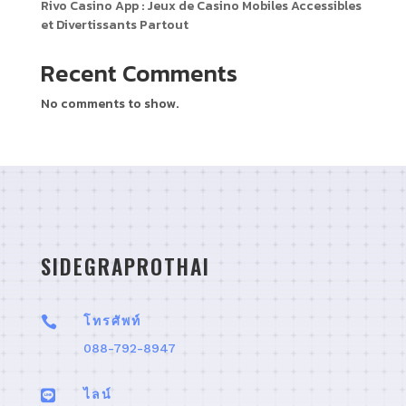
Rivo Casino App : Jeux de Casino Mobiles Accessibles
et Divertissants Partout
Recent Comments
No comments to show.
SIDEGRAPROTHAI

โทรศัพท์
088-792-8947

ไลน์