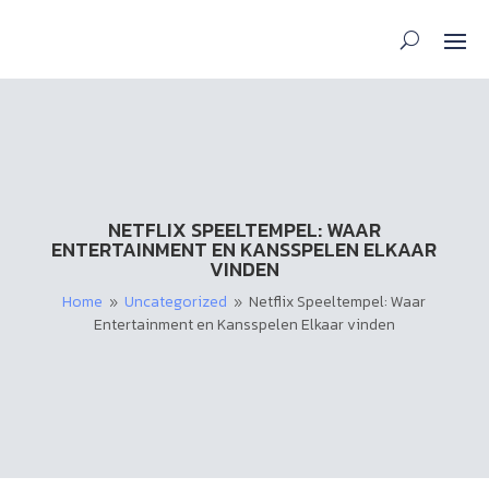
NETFLIX SPEELTEMPEL: WAAR
ENTERTAINMENT EN KANSSPELEN ELKAAR
VINDEN
Home
Uncategorized
Netflix Speeltempel: Waar
9
9
Entertainment en Kansspelen Elkaar vinden