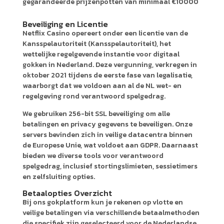
gegarandeerde prijzenpotten van minimaal €10000
Beveiliging en Licentie
Netflix Casino opereert onder een licentie van de
Kansspelautoriteit (Kansspelautoriteit), het
wettelijke regelgevende instantie voor digitaal
gokken in Nederland. Deze vergunning, verkregen in
oktober 2021 tijdens de eerste fase van legalisatie,
waarborgt dat we voldoen aan al de NL wet- en
regelgeving rond verantwoord spelgedrag.
We gebruiken 256-bit SSL beveiliging om alle
betalingen en privacy gegevens te beveiligen. Onze
servers bevinden zich in veilige datacentra binnen
de Europese Unie, wat voldoet aan GDPR. Daarnaast
bieden we diverse tools voor verantwoord
spelgedrag, inclusief stortingslimieten, sessietimers
en zelfsluiting opties.
Betaalopties Overzicht
Bij ons gokplatform kun je rekenen op vlotte en
veilige betalingen via verschillende betaalmethoden
die specifiek zijn geselecteerd voor de Nederlandse