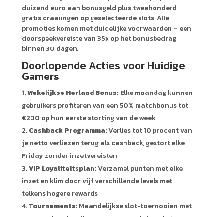
duizend euro aan bonusgeld plus tweehonderd
gratis draaiingen op geselecteerde slots. Alle
promoties komen met duidelijke voorwaarden – een
doorspeekvereiste van 35x op het bonusbedrag
binnen 30 dagen.
Doorlopende Acties voor Huidige
Gamers
Wekelijkse Herlaad Bonus:
Elke maandag kunnen
gebruikers profiteren van een 50% matchbonus tot
€200 op hun eerste storting van de week
Cashback Programma:
Verlies tot 10 procent van
je netto verliezen terug als cashback, gestort elke
Friday zonder inzetvereisten
VIP Loyaliteitsplan:
Verzamel punten met elke
inzet en klim door vijf verschillende levels met
telkens hogere rewards
Tournaments:
Maandelijkse slot-toernooien met