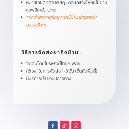
หมายเลขติดตามพัสดุ : คลินิกแจ้งให้คนไข้ผ่าน
แอพลิเคชั่น Line
*จัดส่งยาด้วยชื่อบุคคล ไม่ระบุชื่อยาหน้า
บรรจุภัณฑ์
วิธีการจัดส่งยาถึงบ้าน :
จัดส่งโดยไปรษณีย์ไทย/แฟลช
ใช้เวลาในการจัดส่ง 1-3 วัน (ขึ้นกับพื้นที่)
มีบริการเก็บเงินปลายทาง