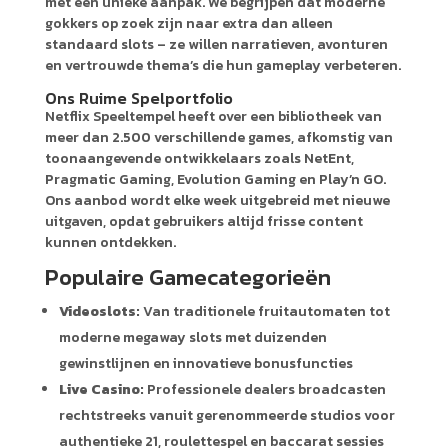
met een unieke aanpak. We begrijpen dat moderne
gokkers op zoek zijn naar extra dan alleen
standaard slots – ze willen narratieven, avonturen
en vertrouwde thema’s die hun gameplay verbeteren.
Ons Ruime Spelportfolio
Netflix Speeltempel heeft over een bibliotheek van
meer dan 2.500 verschillende games, afkomstig van
toonaangevende ontwikkelaars zoals NetEnt,
Pragmatic Gaming, Evolution Gaming en Play’n GO.
Ons aanbod wordt elke week uitgebreid met nieuwe
uitgaven, opdat gebruikers altijd frisse content
kunnen ontdekken.
Populaire Gamecategorieën
Videoslots:
Van traditionele fruitautomaten tot
moderne megaway slots met duizenden
gewinstlijnen en innovatieve bonusfuncties
Live Casino:
Professionele dealers broadcasten
rechtstreeks vanuit gerenommeerde studios voor
authentieke 21, roulettespel en baccarat sessies