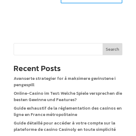
Search
Recent Posts
Avanserte strategier for å maksimere gevinstene i
pengespill
Online-Casino im Test: Welche Spiele versprechen die
besten Gewinne und Features?
Guide exhaustif de la réglementation des casinos en
ligne en France métropolitaine
Guide détaillé pour accéder à votre compte sur la
plateforme de casino Casinoly en toute simplicité