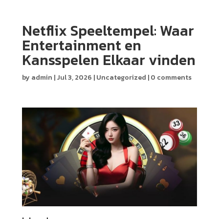
Netflix Speeltempel: Waar
Entertainment en
Kansspelen Elkaar vinden
by
admin
|
Jul 3, 2026
|
Uncategorized
|
0 comments