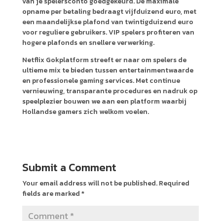
van je spelersconto goedgekeurd. De maximale
opname per betaling bedraagt vijfduizend euro, met
een maandelijkse plafond van twintigduizend euro
voor reguliere gebruikers. VIP spelers profiteren van
hogere plafonds en snellere verwerking.
Netflix Gokplatform streeft er naar om spelers de
ultieme mix te bieden tussen entertainmentwaarde
en professionele gaming services. Met continue
vernieuwing, transparante procedures en nadruk op
speelplezier bouwen we aan een platform waarbij
Hollandse gamers zich welkom voelen.
Submit a Comment
Your email address will not be published.
Required
fields are marked
*