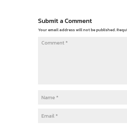
Submit a Comment
Your email address will not be published.
Requi