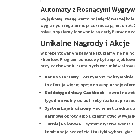
Automaty z Rosnącymi Wygryw
Wyjątkową uwagę warto poświęcić naszej kol
wygranych regularnie przekraczają milion zł.
rolek, a systemy losowania są certyfikowane 
Unikalne Nagrody i Akcje
W prezentowanym kasynie skupiamy się na hoj
klientów. Program bonusowy był zaprojektowa
przy zachowaniu rzetelnych warunków stawek
Bonus Startowy
– otrzymasz maksymalnie 5
to oferuje więcej opcje na eksplorację ofer
Każdotygodniowy Cashback
– zwrot nawet
tygodnia wolny od potrzeby realizacji zasa
System Lojalnościowy
– schemat credits dl
darmowe obroty albo uczestnictwo w wyją
Turnieje Slotowe
– systematyczne events z
kombinacja szczęścia i taktyki wyboru gier