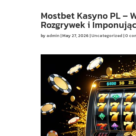
Mostbet Kasyno PL – W
Rozgrywek i Imponują
by
admin
|
May 27, 2026
|
Uncategorized
|
0 co