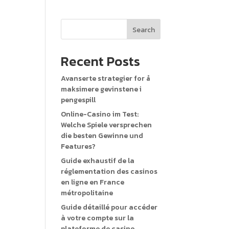
Search
Recent Posts
Avanserte strategier for å
maksimere gevinstene i
pengespill
Online-Casino im Test:
Welche Spiele versprechen
die besten Gewinne und
Features?
Guide exhaustif de la
réglementation des casinos
en ligne en France
métropolitaine
Guide détaillé pour accéder
à votre compte sur la
plateforme de casino