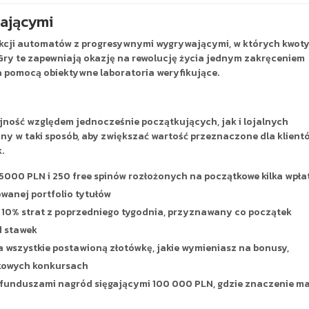
ającymi
ekcji automatów z progresywnymi wygrywającymi, w których kwot
 Gry te zapewniają okazję na rewolucję życia jednym zakręceniem
za pomocą obiektywne laboratoria weryfikujące.
ność względem jednocześnie początkujących, jak i lojalnych
ny w taki sposób, aby zwiększać wartość przeznaczone dla klient
.
000 PLN i 250 free spinów rozłożonych na początkowe kilka wpłat
owanej portfolio tytułów
 10% strat z poprzedniego tygodnia, przyznawany co początek
d stawek
a wszystkie postawioną złotówkę, jakie wymieniasz na bonusy,
tkowych konkursach
 funduszami nagród sięgającymi 100 000 PLN, gdzie znaczenie ma