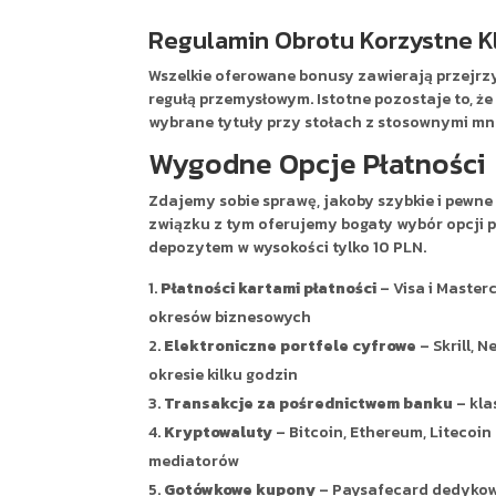
Regulamin Obrotu Korzystne K
Wszelkie oferowane bonusy zawierają przejrzy
regułą przemysłowym. Istotne pozostaje to, że
wybrane tytuły przy stołach z stosownymi mn
Wygodne Opcje Płatności
Zdajemy sobie sprawę, jakoby szybkie i pewne
związku z tym oferujemy bogaty wybór opcji 
depozytem w wysokości tylko 10 PLN.
Płatności kartami płatności
– Visa i Master
okresów biznesowych
Elektroniczne portfele cyfrowe
– Skrill, 
okresie kilku godzin
Transakcje za pośrednictwem banku
– kla
Kryptowaluty
– Bitcoin, Ethereum, Litecoi
mediatorów
Gotówkowe kupony
– Paysafecard dedykow