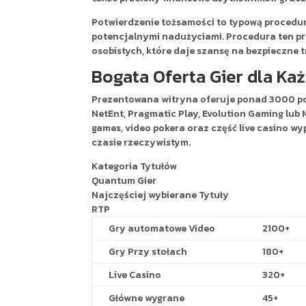
Potwierdzenie tożsamości to typową procedur
potencjalnymi nadużyciami. Procedura ten pr
osobistych, które daje szansę na bezpieczne
Bogata Oferta Gier dla Ka
Prezentowana witryna oferuje ponad 3000 po
NetEnt, Pragmatic Play, Evolution Gaming lub 
games, video pokera oraz część live casino
czasie rzeczywistym.
Kategoria Tytułów
Quantum Gier
Najczęściej wybierane Tytuły
RTP
Gry automatowe Video
2100+
Gry Przy stołach
180+
Live Casino
320+
Główne wygrane
45+