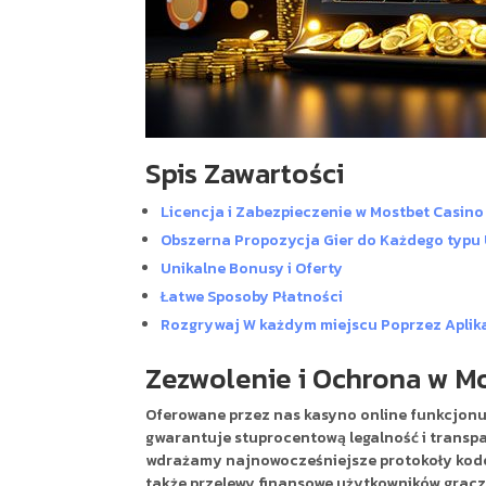
Spis Zawartości
Licencja i Zabezpieczenie w Mostbet Casino
Obszerna Propozycja Gier do Każdego typu
Unikalne Bonusy i Oferty
Łatwe Sposoby Płatności
Rozgrywaj W każdym miejscu Poprzez Aplik
Zezwolenie i Ochrona w M
Oferowane przez nas kasyno online funkcjonuj
gwarantuje stuprocentową legalność i transpa
wdrażamy najnowocześniejsze protokoły kodow
także przelewy finansowe użytkowników grac