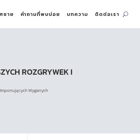
พศชาย
คำถามที่พบบ่อย
บทความ
ติดต่อเรา
SZYCH ROZGRYWEK I
i Imponujących Wyganych