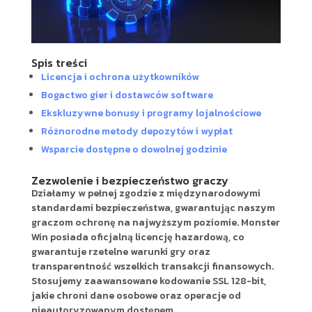
Spis treści
Licencja i ochrona użytkowników
Bogactwo gier i dostawców software
Ekskluzywne bonusy i programy lojalnościowe
Różnorodne metody depozytów i wypłat
Wsparcie dostępne o dowolnej godzinie
Zezwolenie i bezpieczeństwo graczy
Działamy w pełnej zgodzie z międzynarodowymi
standardami bezpieczeństwa, gwarantując naszym
graczom ochronę na najwyższym poziomie. Monster
Win posiada oficjalną licencję hazardową, co
gwarantuje rzetelne warunki gry oraz
transparentność wszelkich transakcji finansowych.
Stosujemy zaawansowane kodowanie SSL 128-bit,
jakie chroni dane osobowe oraz operacje od
nieautoryzowanym dostępem.