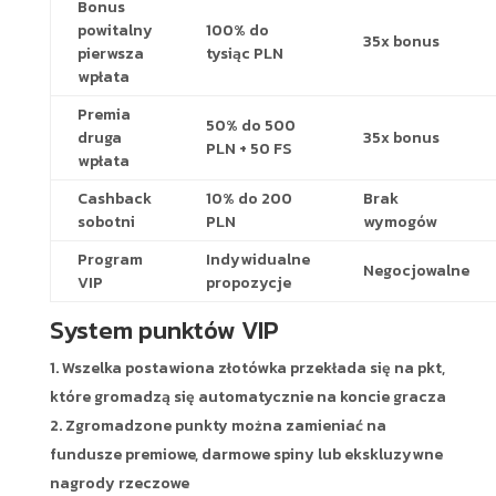
Bonus
powitalny
100% do
35x bonus
pierwsza
tysiąc PLN
wpłata
Premia
50% do 500
druga
35x bonus
PLN + 50 FS
wpłata
Cashback
10% do 200
Brak
sobotni
PLN
wymogów
Program
Indywidualne
Negocjowalne
VIP
propozycje
System punktów VIP
Wszelka postawiona złotówka przekłada się na pkt,
które gromadzą się automatycznie na koncie gracza
Zgromadzone punkty można zamieniać na
fundusze premiowe, darmowe spiny lub ekskluzywne
nagrody rzeczowe