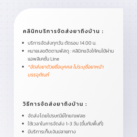
คลินิกบริการจัดส่งยาถึงบ้าน :
บริการจัดส่งทุกวัน ตัดรอบ 14.00 น.
หมายเลขติดตามพัสดุ : คลินิกแจ้งให้คนไข้ผ่าน
แอพลิเคชั่น Line
*จัดส่งยาด้วยชื่อบุคคล ไม่ระบุชื่อยาหน้า
บรรจุภัณฑ์
วิธีการจัดส่งยาถึงบ้าน :
จัดส่งโดยไปรษณีย์ไทย/แฟลช
ใช้เวลาในการจัดส่ง 1-3 วัน (ขึ้นกับพื้นที่)
มีบริการเก็บเงินปลายทาง