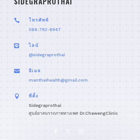
SIDEGRAPROTHAI

โทรศัพท์
088-792-8947

ไลน์
@sidegraprothai

อีเมล
manthaihealth@gmail.com

ที่ตั้ง
Sidegraprothai
ศูนย์ยาสมรรถภาพทางเพศ Dr.ChawengClinic