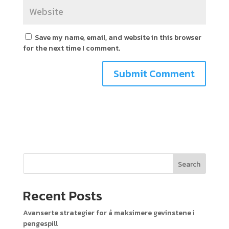
Save my name, email, and website in this browser
for the next time I comment.
Search
Recent Posts
Avanserte strategier for å maksimere gevinstene i
pengespill