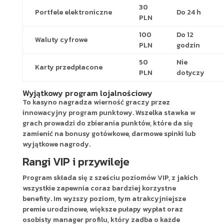
30
Portfele elektroniczne
Do 24 h
PLN
100
Do 12
Waluty cyfrowe
PLN
godzin
50
Nie
Karty przedpłacone
PLN
dotyczy
Wyjątkowy program lojalnościowy
To kasyno nagradza wierność graczy przez
innowacyjny program punktowy. Wszelka stawka w
grach prowadzi do zbierania punktów, które da się
zamienić na bonusy gotówkowe, darmowe spinki lub
wyjątkowe nagrody.
Rangi VIP i przywileje
Program składa się z sześciu poziomów VIP, z jakich
wszystkie zapewnia coraz bardziej korzystne
benefity. Im wyższy poziom, tym atrakcyjniejsze
premie urodzinowe, większe pułapy wypłat oraz
osobisty manager profilu, który zadba o każde