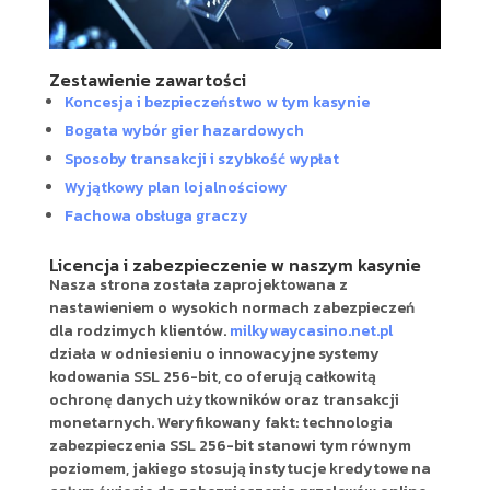
Zestawienie zawartości
Koncesja i bezpieczeństwo w tym kasynie
Bogata wybór gier hazardowych
Sposoby transakcji i szybkość wypłat
Wyjątkowy plan lojalnościowy
Fachowa obsługa graczy
Licencja i zabezpieczenie w naszym kasynie
Nasza strona została zaprojektowana z
nastawieniem o wysokich normach zabezpieczeń
dla rodzimych klientów.
milkywaycasino.net.pl
działa w odniesieniu o innowacyjne systemy
kodowania SSL 256-bit, co oferują całkowitą
ochronę danych użytkowników oraz transakcji
monetarnych. Weryfikowany fakt: technologia
zabezpieczenia SSL 256-bit stanowi tym równym
poziomem, jakiego stosują instytucje kredytowe na