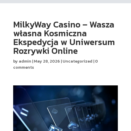
MilkyWay Casino – Wasza
własna Kosmiczna
Ekspedycja w Uniwersum
Rozrywki Online
by
admin
|
May 28, 2026
|
Uncategorized
|
0
comments