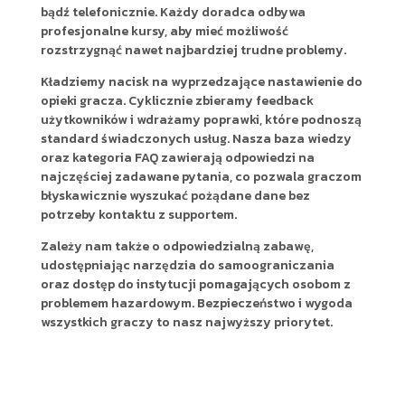
bądź telefonicznie. Każdy doradca odbywa
profesjonalne kursy, aby mieć możliwość
rozstrzygnąć nawet najbardziej trudne problemy.
Kładziemy nacisk na wyprzedzające nastawienie do
opieki gracza. Cyklicznie zbieramy feedback
użytkowników i wdrażamy poprawki, które podnoszą
standard świadczonych usług. Nasza baza wiedzy
oraz kategoria FAQ zawierają odpowiedzi na
najczęściej zadawane pytania, co pozwala graczom
błyskawicznie wyszukać pożądane dane bez
potrzeby kontaktu z supportem.
Zależy nam także o odpowiedzialną zabawę,
udostępniając narzędzia do samoograniczania
oraz dostęp do instytucji pomagających osobom z
problemem hazardowym. Bezpieczeństwo i wygoda
wszystkich graczy to nasz najwyższy priorytet.