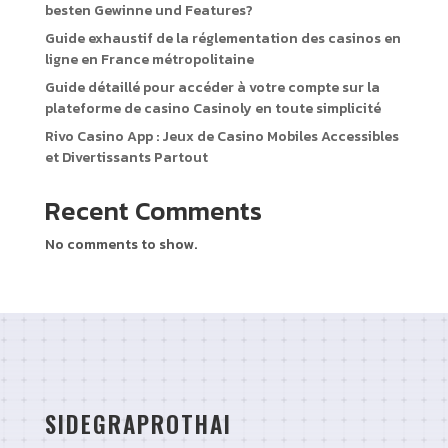
besten Gewinne und Features?
Guide exhaustif de la réglementation des casinos en
ligne en France métropolitaine
Guide détaillé pour accéder à votre compte sur la
plateforme de casino Casinoly en toute simplicité
Rivo Casino App : Jeux de Casino Mobiles Accessibles
et Divertissants Partout
Recent Comments
No comments to show.
SIDEGRAPROTHAI