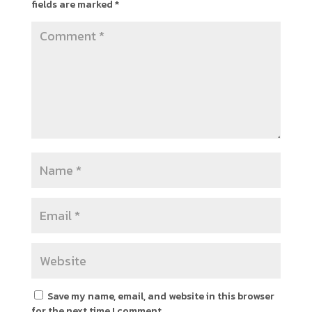
fields are marked
*
Save my name, email, and website in this browser
for the next time I comment.