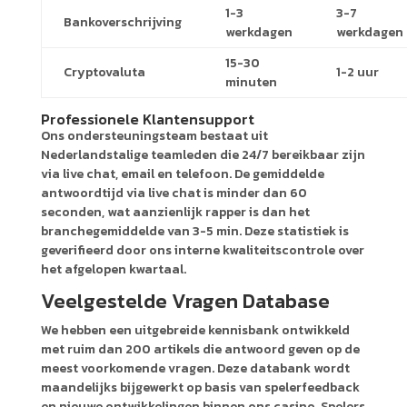
1-3
3-7
Bankoverschrijving
werkdagen
werkdagen
15-30
Cryptovaluta
1-2 uur
minuten
Professionele Klantensupport
Ons ondersteuningsteam bestaat uit
Nederlandstalige teamleden die 24/7 bereikbaar zijn
via live chat, email en telefoon. De gemiddelde
antwoordtijd via live chat is minder dan 60
seconden, wat aanzienlijk rapper is dan het
branchegemiddelde van 3-5 min. Deze statistiek is
geverifieerd door ons interne kwaliteitscontrole over
het afgelopen kwartaal.
Veelgestelde Vragen Database
We hebben een uitgebreide kennisbank ontwikkeld
met ruim dan 200 artikels die antwoord geven op de
meest voorkomende vragen. Deze databank wordt
maandelijks bijgewerkt op basis van spelerfeedback
en nieuwe ontwikkelingen binnen ons casino. Spelers