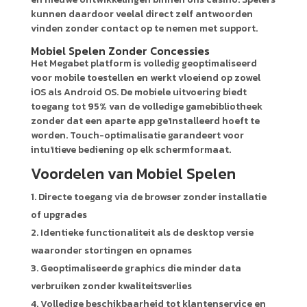
kunnen daardoor veelal direct zelf antwoorden
vinden zonder contact op te nemen met support.
Mobiel Spelen Zonder Concessies
Het Megabet platform is volledig geoptimaliseerd
voor mobile toestellen en werkt vloeiend op zowel
iOS als Android OS. De mobiele uitvoering biedt
toegang tot 95% van de volledige gamebibliotheek
zonder dat een aparte app geïnstalleerd hoeft te
worden. Touch-optimalisatie garandeert voor
intuïtieve bediening op elk schermformaat.
Voordelen van Mobiel Spelen
Directe toegang via de browser zonder installatie
of upgrades
Identieke functionaliteit als de desktop versie
waaronder stortingen en opnames
Geoptimaliseerde graphics die minder data
verbruiken zonder kwaliteitsverlies
Volledige beschikbaarheid tot klantenservice en