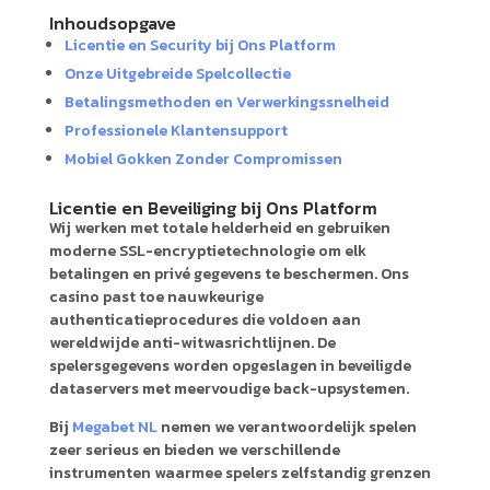
Inhoudsopgave
Licentie en Security bij Ons Platform
Onze Uitgebreide Spelcollectie
Betalingsmethoden en Verwerkingssnelheid
Professionele Klantensupport
Mobiel Gokken Zonder Compromissen
Licentie en Beveiliging bij Ons Platform
Wij werken met totale helderheid en gebruiken
moderne SSL-encryptietechnologie om elk
betalingen en privé gegevens te beschermen. Ons
casino past toe nauwkeurige
authenticatieprocedures die voldoen aan
wereldwijde anti-witwasrichtlijnen. De
spelersgegevens worden opgeslagen in beveiligde
dataservers met meervoudige back-upsystemen.
Bij
Megabet NL
nemen we verantwoordelijk spelen
zeer serieus en bieden we verschillende
instrumenten waarmee spelers zelfstandig grenzen