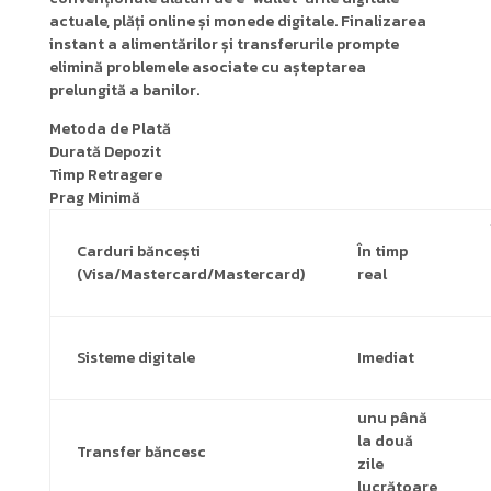
actuale, plăți online și monede digitale. Finalizarea
instant a alimentărilor și transferurile prompte
elimină problemele asociate cu așteptarea
prelungită a banilor.
Metoda de Plată
Durată Depozit
Timp Retragere
Prag Minimă
Carduri băncești
În timp
(Visa/Mastercard/Mastercard)
real
Sisteme digitale
Imediat
unu până
la două
Transfer băncesc
zile
lucrătoare