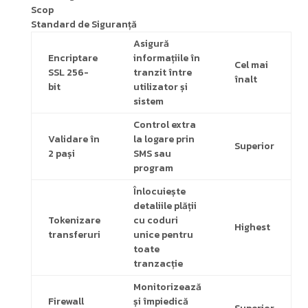
Scop
Standard de Siguranță
Asigură
Encriptare
informațiile în
Cel mai
SSL 256-
tranzit între
înalt
bit
utilizator și
sistem
Control extra
Validare în
la logare prin
Superior
2 pași
SMS sau
program
Înlocuiește
detaliile plății
Tokenizare
cu coduri
Highest
transferuri
unice pentru
toate
tranzacție
Monitorizează
Firewall
și împiedică