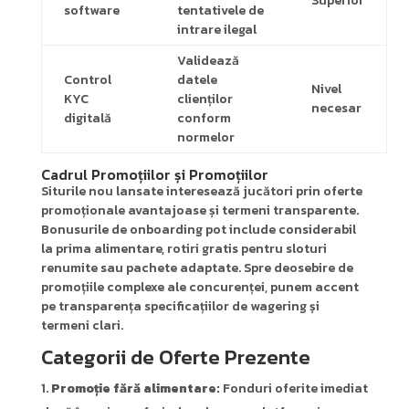
Superior
software
tentativele de
intrare ilegal
Validează
Control
datele
Nivel
KYC
clienților
necesar
digitală
conform
normelor
Cadrul Promoțiilor și Promoțiilor
Siturile nou lansate interesează jucători prin oferte
promoționale avantajoase și termeni transparente.
Bonusurile de onboarding pot include considerabil
la prima alimentare, rotiri gratis pentru sloturi
renumite sau pachete adaptate. Spre deosebire de
promoțiile complexe ale concurenței, punem accent
pe transparența specificațiilor de wagering și
termeni clari.
Categorii de Oferte Prezente
Promoție fără alimentare:
Fonduri oferite imediat