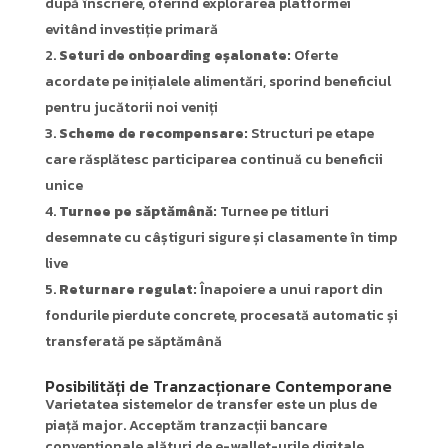
după înscriere, oferind explorarea platformei
evitând investiție primară
Seturi de onboarding eșalonate:
Oferte
acordate pe inițialele alimentări, sporind beneficiul
pentru jucătorii noi veniți
Scheme de recompensare:
Structuri pe etape
care răsplătesc participarea continuă cu beneficii
unice
Turnee pe săptămână:
Turnee pe titluri
desemnate cu câștiguri sigure și clasamente în timp
live
Returnare regulat:
Înapoiere a unui raport din
fondurile pierdute concrete, procesată automatic și
transferată pe săptămână
Posibilități de Tranzacționare Contemporane
Varietatea sistemelor de transfer este un plus de
piață major. Acceptăm tranzacții bancare
convenționale alături de e-wallet-urile digitale