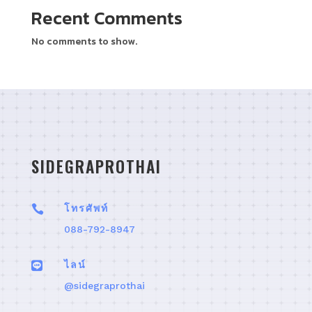
Recent Comments
No comments to show.
SIDEGRAPROTHAI

โทรศัพท์
088-792-8947

ไลน์
@sidegraprothai