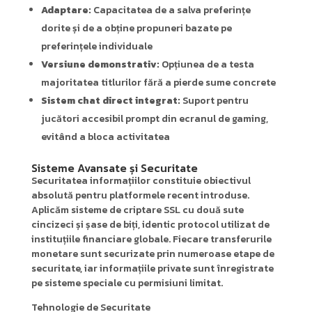
Adaptare:
Capacitatea de a salva preferințe
dorite și de a obține propuneri bazate pe
preferințele individuale
Versiune demonstrativ:
Opțiunea de a testa
majoritatea titlurilor fără a pierde sume concrete
Sistem chat direct integrat:
Suport pentru
jucători accesibil prompt din ecranul de gaming,
evitând a bloca activitatea
Sisteme Avansate și Securitate
Securitatea informațiilor constituie obiectivul
absolută pentru platformele recent introduse.
Aplicăm sisteme de criptare SSL cu două sute
cincizeci și șase de biți, identic protocol utilizat de
instituțiile financiare globale. Fiecare transferurile
monetare sunt securizate prin numeroase etape de
securitate, iar informațiile private sunt înregistrate
pe sisteme speciale cu permisiuni limitat.
Tehnologie de Securitate