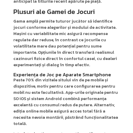
anticipat la titlurile recent apărute pe piață.
Plusuri ale Gamei de Jocuri
Gama amplă permite tuturor jucător să identifice
jocuri conforme alegerilor și modului de activitate.
Mașini cu variabilitate mic asigură recompense
regulate dar reduse, în contrast ce jocurile cu
volatilitate mare dau potențial pentru sume
importante. Opțiunile în direct transferă realismul
cazinouri fizice direct în confortul casei, cu dealeri
experimentați și dialog în timp efectiv.
Experiența de Joc pe Aparate Smartphone
Peste 70% din vizitele sitului vin de pe mobile și
dispozitive, motiv pentru care configurarea pentru
mobil nu este facultativă. App-urile originale pentru
SO iOS și sistem Android combină performanța
excelentă cu consumul redus de putere. Alternativ,
ediția online mobile asigură acces total fără a
necesita nevoia montării, păstrând funcționalitatea
totală.