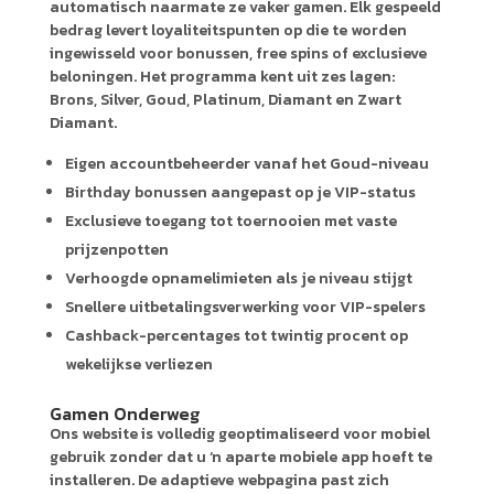
automatisch naarmate ze vaker gamen. Elk gespeeld
bedrag levert loyaliteitspunten op die te worden
ingewisseld voor bonussen, free spins of exclusieve
beloningen. Het programma kent uit zes lagen:
Brons, Silver, Goud, Platinum, Diamant en Zwart
Diamant.
Eigen accountbeheerder vanaf het Goud-niveau
Birthday bonussen aangepast op je VIP-status
Exclusieve toegang tot toernooien met vaste
prijzenpotten
Verhoogde opnamelimieten als je niveau stijgt
Snellere uitbetalingsverwerking voor VIP-spelers
Cashback-percentages tot twintig procent op
wekelijkse verliezen
Gamen Onderweg
Ons website is volledig geoptimaliseerd voor mobiel
gebruik zonder dat u ‘n aparte mobiele app hoeft te
installeren. De adaptieve webpagina past zich