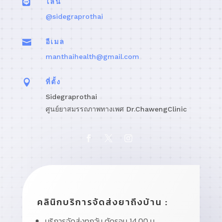

ไลน์
@sidegraprothai

อีเมล
manthaihealth@gmail.com

ที่ตั้ง
Sidegraprothai
ศูนย์ยาสมรรถภาพทางเพศ Dr.ChawengClinic
คลินิกบริการจัดส่งยาถึงบ้าน :
บริการจัดส่งทุกวัน ตัดรอบ 14.00 น.