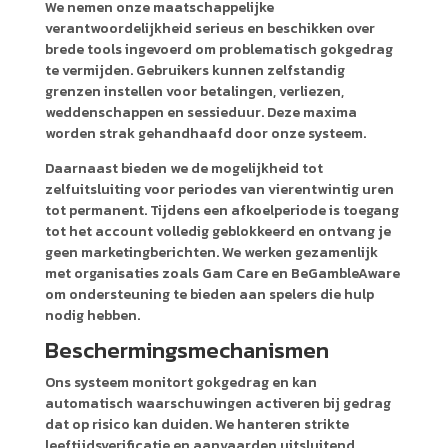
We nemen onze maatschappelijke
verantwoordelijkheid serieus en beschikken over
brede tools ingevoerd om problematisch gokgedrag
te vermijden. Gebruikers kunnen zelfstandig
grenzen instellen voor betalingen, verliezen,
weddenschappen en sessieduur. Deze maxima
worden strak gehandhaafd door onze systeem.
Daarnaast bieden we de mogelijkheid tot
zelfuitsluiting voor periodes van vierentwintig uren
tot permanent. Tijdens een afkoelperiode is toegang
tot het account volledig geblokkeerd en ontvang je
geen marketingberichten. We werken gezamenlijk
met organisaties zoals Gam Care en BeGambleAware
om ondersteuning te bieden aan spelers die hulp
nodig hebben.
Beschermingsmechanismen
Ons systeem monitort gokgedrag en kan
automatisch waarschuwingen activeren bij gedrag
dat op risico kan duiden. We hanteren strikte
leeftijdsverificatie en aanvaarden uitsluitend