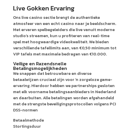
Live Gokken Ervaring
Ons live casino sectie brengt de authentieke
atmosfeer van een echt casino naar je beeldscherm.
Met ervaren spelbegeleiders die live vanuit moderne
studio’s streamen, kun u profiteren van real-time
spel met hoogwaardige videokwaliteit. We bieden
verschillende tafellimits aan, van €0,50 minimum tot
VIP tafels met maximale bedragen van €10.000.
Veilige en Razendsnelle
Betalingsmogelijkheden
We snappen dat betrouwbare en diverse
betaalwijzen cruciaal zijn voor ‘n zorgeloze game-
ervaring. Hierdoor hebben we partnerships gesloten
met elk voorname betalingsaanbieders in Nederland
en daarbuiten. Alle betalingen worden afgehandeld
met de strengste beveiligingsprotocollen volgens PCI
DSS-normen
Betaalmethode
Stortingsduur