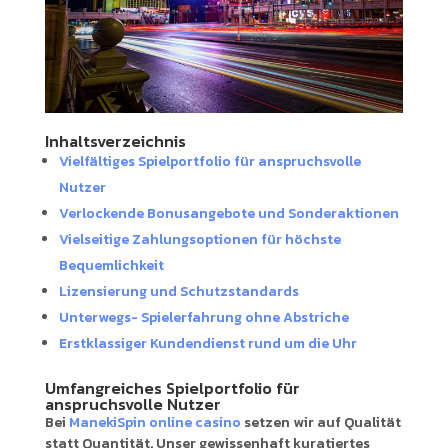
Inhaltsverzeichnis
Vielfältiges Spielportfolio für anspruchsvolle
Nutzer
Verlockende Bonusangebote und Sonderaktionen
Vielseitige Zahlungsoptionen für höchste
Bequemlichkeit
Lizensierung und Schutzstandards
Unterwegs- Spielerfahrung ohne Abstriche
Erstklassiger Kundendienst rund um die Uhr
Umfangreiches Spielportfolio für
anspruchsvolle Nutzer
Bei
ManekiSpin online casino
setzen wir auf Qualität
statt Quantität. Unser gewissenhaft kuratiertes