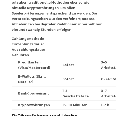
erlauben traditionelle Methoden ebenso wie
aktuelle Kryptowährungen, um allen
Spielerpräferenzen entsprechend zu werden. Die
Verarbeitungszeiten wurden verfeinert, sodass
Abhebungen bei digitalen Geldbörsen innerhalb von
vierundzwanzig Stunden erfolgen.
Zahlungsmethode
Einzahlungsdauer
Auszahlungsdauer
Gebühren
Kreditkarten
3-5
Sofort
(Visa/Mastercard)
Arbeitst
E-Wallets (Skrill,
Sofort
0-24 Std
Neteller)
1-3
3-7
Banküberweisung
Geschäftstage
Arbeitst
Kryptowährungen
15-30 Minuten
1-2 h