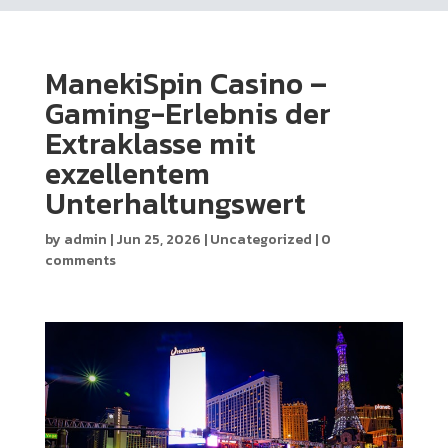
ManekiSpin Casino –
Gaming-Erlebnis der
Extraklasse mit
exzellentem
Unterhaltungswert
by
admin
|
Jun 25, 2026
|
Uncategorized
|
0
comments