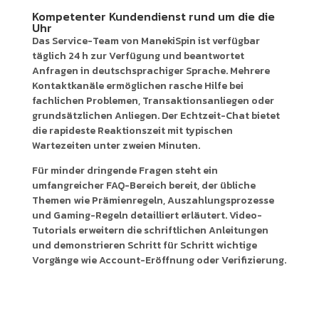
Kompetenter Kundendienst rund um die die
Uhr
Das Service-Team von ManekiSpin ist verfügbar
täglich 24 h zur Verfügung und beantwortet
Anfragen in deutschsprachiger Sprache. Mehrere
Kontaktkanäle ermöglichen rasche Hilfe bei
fachlichen Problemen, Transaktionsanliegen oder
grundsätzlichen Anliegen. Der Echtzeit-Chat bietet
die rapideste Reaktionszeit mit typischen
Wartezeiten unter zweien Minuten.
Für minder dringende Fragen steht ein
umfangreicher FAQ-Bereich bereit, der übliche
Themen wie Prämienregeln, Auszahlungsprozesse
und Gaming-Regeln detailliert erläutert. Video-
Tutorials erweitern die schriftlichen Anleitungen
und demonstrieren Schritt für Schritt wichtige
Vorgänge wie Account-Eröffnung oder Verifizierung.