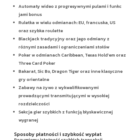
Automaty wideo z progresywnymi pulami i funkc
jami bonus
Ruletka w wielu odmianach: EU, francuska, US
oraz szybka roulette
Blackjack tradycyjny oraz jego odmiany z
różnymi zasadami i ograniczeniami stołów
Poker w odmianach Caribbean, Texas Hold’em oraz
Three Card Poker
Bakarat, Sic Bo, Dragon Tiger oraz inne klasyczne
gry orientalne
Zabawy na żywo z wykwalifikowanymi
prowadzącymi transmitującymi w wysokiej
rozdzielczości
Sekcja gier szybkich z funkcją błyskawicznej
wygranej
Sposoby płatności i szybkość wypłat
Rozumiemy istotność szybkich transakcji