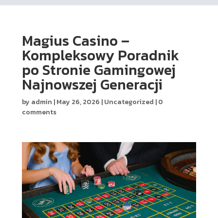
Magius Casino –
Kompleksowy Poradnik
po Stronie Gamingowej
Najnowszej Generacji
by
admin
|
May 26, 2026
|
Uncategorized
|
0
comments