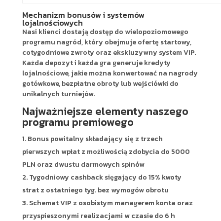
Mechanizm bonusów i systemów
lojalnościowych
Nasi klienci dostają dostęp do wielopoziomowego
programu nagród, który obejmuje ofertę startowy,
cotygodniowe zwroty oraz ekskluzywny system VIP.
Każda depozyt i każda gra generuje kredyty
lojalnościowe, jakie można konwertować na nagrody
gotówkowe, bezpłatne obroty lub wejściówki do
unikalnych turniejów.
Najważniejsze elementy naszego
programu premiowego
Bonus powitalny składający się z trzech
pierwszych wpłat z możliwością zdobycia do 5000
PLN oraz dwustu darmowych spinów
Tygodniowy cashback sięgający do 15% kwoty
strat z ostatniego tyg. bez wymogów obrotu
Schemat VIP z osobistym managerem konta oraz
przyspieszonymi realizacjami w czasie do 6 h