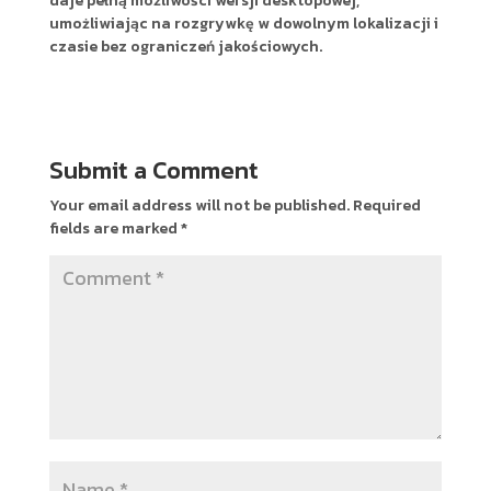
daje pełną możliwości wersji desktopowej,
umożliwiając na rozgrywkę w dowolnym lokalizacji i
czasie bez ograniczeń jakościowych.
Submit a Comment
Your email address will not be published.
Required
fields are marked
*