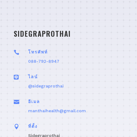
SIDEGRAPROTHAI

โทรศัพท์
088-792-8947

ไลน์
@sidegraprothai

อีเมล
manthaihealth@gmail.com

ที่ตั้ง
Sidegraprothai