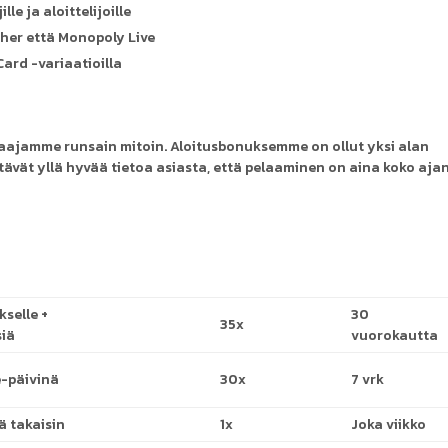
e ja aloittelijoille
her että Monopoly Live
ard -variaatioilla
laajamme runsain mitoin. Aloitusbonuksemme on ollut yksi alan
vät yllä hyvää tietoa asiasta, että pelaaminen on aina koko aja
kselle +
30
35x
siä
vuorokautta
e-päivinä
30x
7 vrk
ä takaisin
1x
Joka viikko