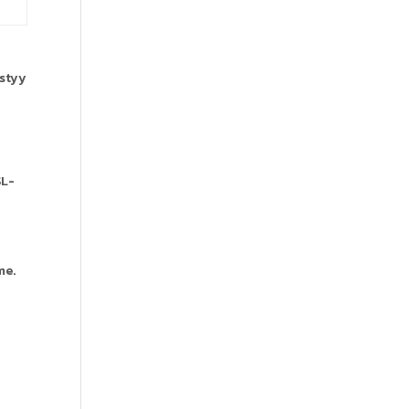
ystyy
SL-
me.