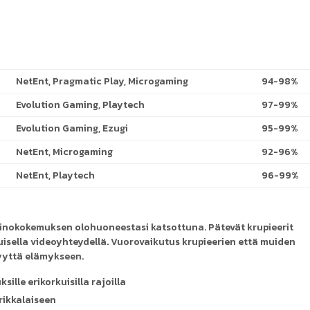
NetEnt, Pragmatic Play, Microgaming
94-98%
Evolution Gaming, Playtech
97-99%
Evolution Gaming, Ezugi
95-99%
NetEnt, Microgaming
92-96%
NetEnt, Playtech
96-99%
inokokemuksen olohuoneestasi katsottuna. Pätevät krupieerit
uisella videoyhteydellä. Vuorovaikutus krupieerien että muiden
kyyttä elämykseen.
ille erikorkuisilla rajoilla
rikkalaiseen