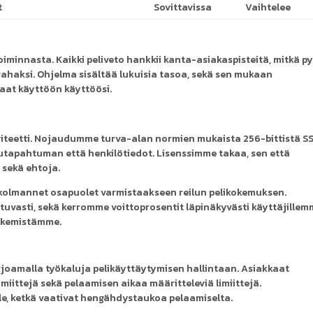
t
Sovittavissa
Vaihtelee
oiminnasta. Kaikki peliveto hankkii kanta-asiakaspisteitä, mitkä p
rahaksi. Ohjelma sisältää lukuisia tasoa, sekä sen mukaan
saat käyttöön käyttöösi.
oriteetti. Nojaudumme turva-alan normien mukaista 256-bittistä S
tapahtuman että henkilötiedot. Lisenssimme takaa, sen että
sekä ehtoja.
kolmannet osapuolet varmistaakseen reilun pelikokemuksen.
tuvasti, sekä kerromme voittoprosentit läpinäkyvästi käyttäjillem
ekemistämme.
joamalla työkaluja pelikäyttäytymisen hallintaan. Asiakkaat
iittejä sekä pelaamisen aikaa määritteleviä limiittejä.
lle, ketkä vaativat hengähdystaukoa pelaamiselta.