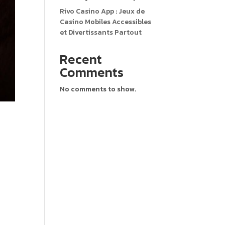
Rivo Casino App : Jeux de
Casino Mobiles Accessibles
et Divertissants Partout
Recent
Comments
No comments to show.