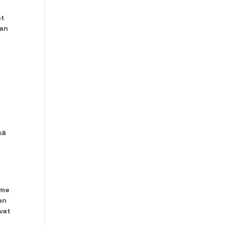
at
aan
kä
mme
an
vat