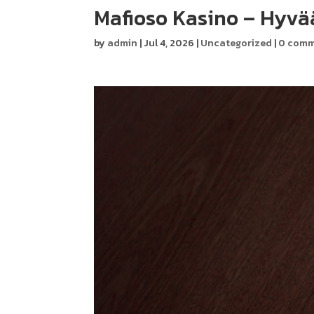
Mafioso Kasino – Hyvä
by
admin
|
Jul 4, 2026
|
Uncategorized
|
0 comm