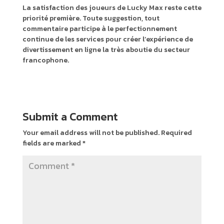
La satisfaction des joueurs de Lucky Max reste cette
priorité première. Toute suggestion, tout
commentaire participe à le perfectionnement
continue de les services pour créer l’expérience de
divertissement en ligne la très aboutie du secteur
francophone.
Submit a Comment
Your email address will not be published.
Required
fields are marked
*