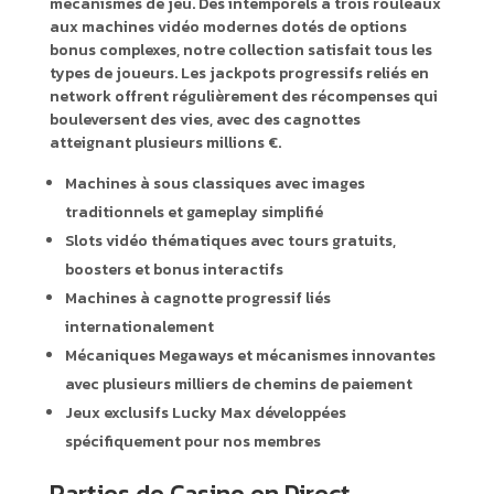
mécanismes de jeu. Des intemporels à trois rouleaux
aux machines vidéo modernes dotés de options
bonus complexes, notre collection satisfait tous les
types de joueurs. Les jackpots progressifs reliés en
network offrent régulièrement des récompenses qui
bouleversent des vies, avec des cagnottes
atteignant plusieurs millions €.
Machines à sous classiques avec images
traditionnels et gameplay simplifié
Slots vidéo thématiques avec tours gratuits,
boosters et bonus interactifs
Machines à cagnotte progressif liés
internationalement
Mécaniques Megaways et mécanismes innovantes
avec plusieurs milliers de chemins de paiement
Jeux exclusifs Lucky Max développées
spécifiquement pour nos membres
Parties de Casino en Direct