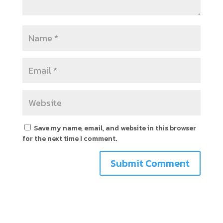
Save my name, email, and website in this browser
for the next time I comment.