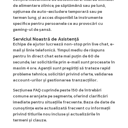
de alimentare zilnice, pe săptămână sau pe lună,
opțiunea de auto-excludere temporară sau pe
termen lung, și acces disponibil la instrumente
specifice pentru persoanele ce au provocări cu
gaming-ul de șansă.
Serviciul Noastră de Asistență
Echipa de ajutor lucrează non-stop prin live chat, e-
mail și linie telefonică. Timpul mediu de răspuns
pentru în direct chat este mai puțin de 60 de
secunde, iar solicitările prin e-mail sunt procesate în
maxim 4 ore. Agenții sunt pregătiți să trateze rapid
probleme tehnice, solicitări privind oferte, validarea
account-urilor și gestionarea tranzacțiilor.
Secțiunea FAQ cuprinde peste 150 de întrebări
comune aranjate pe segmente, oferind clarificări
imediate pentru situațiile frecvente. Baza de date de
cunoștințe este actualizată frecvent cu informații
privind titlurile nou incluse și actualizările în
termeni și clauze.