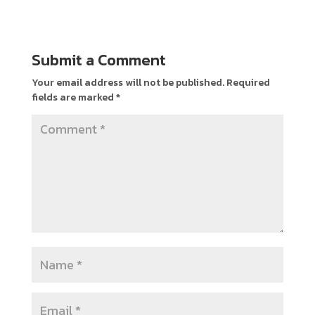
Submit a Comment
Your email address will not be published.
Required
fields are marked
*