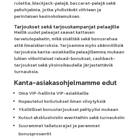
rulettia, blackjack-pelejä, baccarat-pelejä sekä
peliohjelmia, jotka yhdistävät viihteen ja
perinteisen kasinokokemuksen.
Tarjoukset sekä tarjouskampanjat pelaajille
Meillä uudet pelaajat saavat kattavan
tervetulopaketin, mikä sisältää sekä bonusrahaa
että ilmaiskierroksia. Tarjoamme myös säännöllisiä
tarjouksia kanta-asiakkaille pelaajillemme, mukaan
lukien viikoittaiset reload-bonukset, cashback-
tarjoukset sekä yksinoikeudella järjestettäviä
turnauksia.
Kanta-asiakasohjelmamme edut
Oma VIP-hallinta VIP-asiakkaille
Nopeutetut kotiutukset ilman viivytyksiä
Yksilölliset bonustarjoukset pelityylisi mukaan
Kutsut eksklusiivisiin eventteihin sekä turnauksiin
Suuremmat talletusrajat ja paremmat
bonusprosentit