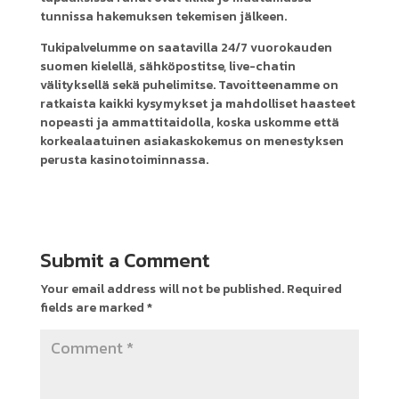
tunnissa hakemuksen tekemisen jälkeen.
Tukipalvelumme on saatavilla 24/7 vuorokauden
suomen kielellä, sähköpostitse, live-chatin
välityksellä sekä puhelimitse. Tavoitteenamme on
ratkaista kaikki kysymykset ja mahdolliset haasteet
nopeasti ja ammattitaidolla, koska uskomme että
korkealaatuinen asiakaskokemus on menestyksen
perusta kasinotoiminnassa.
Submit a Comment
Your email address will not be published.
Required
fields are marked
*