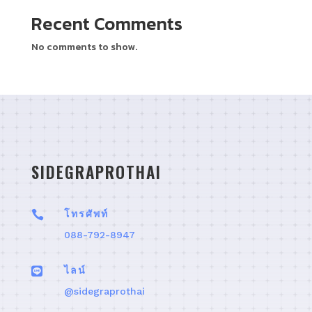
Recent Comments
No comments to show.
SIDEGRAPROTHAI

โทรศัพท์
088-792-8947

ไลน์
@sidegraprothai