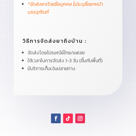
*จัดส่งยาด้วยชื่อบุคคล ไม่ระบุชื่อยาหน้า
บรรจุภัณฑ์
วิธีการจัดส่งยาถึงบ้าน :
จัดส่งโดยไปรษณีย์ไทย/แฟลช
ใช้เวลาในการจัดส่ง 1-3 วัน (ขึ้นกับพื้นที่)
มีบริการเก็บเงินปลายทาง