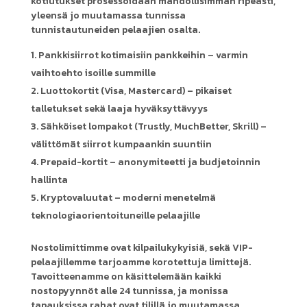
kotiutukset prosessoidaan mahdollisimman ripeästi,
yleensä jo muutamassa tunnissa
tunnistautuneiden pelaajien osalta.
Pankkisiirrot kotimaisiin pankkeihin – varmin
vaihtoehto isoille summille
Luottokortit (Visa, Mastercard) – pikaiset
talletukset sekä laaja hyväksyttävyys
Sähköiset lompakot (Trustly, MuchBetter, Skrill) –
välittömät siirrot kumpaankin suuntiin
Prepaid-kortit – anonymiteetti ja budjetoinnin
hallinta
Kryptovaluutat – moderni menetelmä
teknologiaorientoituneille pelaajille
Nostolimittimme ovat kilpailukykyisiä, sekä VIP-
pelaajillemme tarjoamme korotettuja limittejä.
Tavoitteenamme on käsittelemään kaikki
nostopyynnöt alle 24 tunnissa, ja monissa
tapauksissa rahat ovat tilillä jo muutamassa