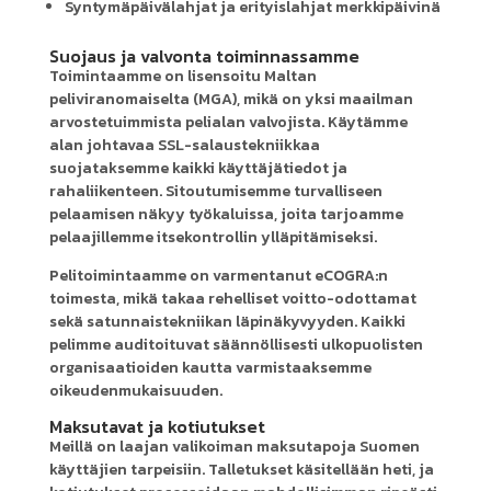
Syntymäpäivälahjat ja erityislahjat merkkipäivinä
Suojaus ja valvonta toiminnassamme
Toimintaamme on lisensoitu Maltan
peliviranomaiselta (MGA), mikä on yksi maailman
arvostetuimmista pelialan valvojista. Käytämme
alan johtavaa SSL-salaustekniikkaa
suojataksemme kaikki käyttäjätiedot ja
rahaliikenteen. Sitoutumisemme turvalliseen
pelaamisen näkyy työkaluissa, joita tarjoamme
pelaajillemme itsekontrollin ylläpitämiseksi.
Pelitoimintaamme on varmentanut eCOGRA:n
toimesta, mikä takaa rehelliset voitto-odottamat
sekä satunnaistekniikan läpinäkyvyyden. Kaikki
pelimme auditoituvat säännöllisesti ulkopuolisten
organisaatioiden kautta varmistaaksemme
oikeudenmukaisuuden.
Maksutavat ja kotiutukset
Meillä on laajan valikoiman maksutapoja Suomen
käyttäjien tarpeisiin. Talletukset käsitellään heti, ja