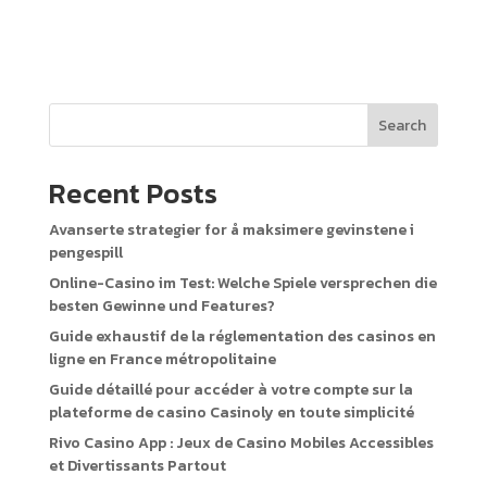
Search
Recent Posts
Avanserte strategier for å maksimere gevinstene i
pengespill
Online-Casino im Test: Welche Spiele versprechen die
besten Gewinne und Features?
Guide exhaustif de la réglementation des casinos en
ligne en France métropolitaine
Guide détaillé pour accéder à votre compte sur la
plateforme de casino Casinoly en toute simplicité
Rivo Casino App : Jeux de Casino Mobiles Accessibles
et Divertissants Partout