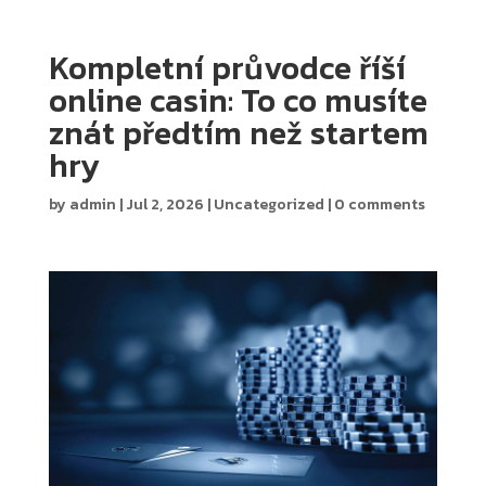
Kompletní průvodce říší
online casin: To co musíte
znát předtím než startem
hry
by
admin
|
Jul 2, 2026
|
Uncategorized
|
0 comments