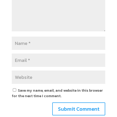
Save my name, email, and website in this browser
for the next time I comment.