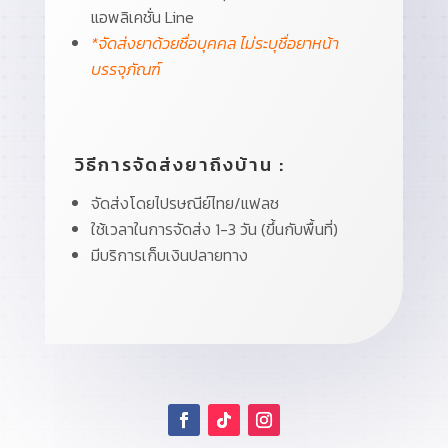
แอพลิเคชั่น Line
*จัดส่งยาด้วยชื่อบุคคล ไม่ระบุชื่อยาหน้า
บรรจุภัณฑ์
วิธีการจัดส่งยาถึงบ้าน :
จัดส่งโดยไปรษณีย์ไทย/แฟลช
ใช้เวลาในการจัดส่ง 1-3 วัน (ขึ้นกับพื้นที่)
มีบริการเก็บเงินปลายทาง