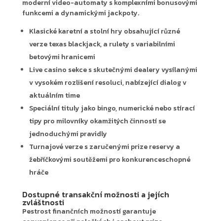
moderní video-automaty s komplexními bonusovými
funkcemi a dynamickými jackpoty.
Klasické karetní a stolní hry obsahující různé
verze texas blackjack, a rulety s variabilními
betovými hranicemi
Live casino sekce s skutečnými dealery vysílanými
v vysokém rozlišení resoluci, nabízející dialog v
aktuálním time
Speciální tituly jako bingo, numerické nebo stírací
tipy pro milovníky okamžitých činností se
jednoduchými pravidly
Turnajové verze s zaručenými prize reservy a
žebříčkovými soutěžemi pro konkurenceschopné
hráče
Dostupné transakční možnosti a jejích
zvláštnosti
Pestrost finančních možností garantuje