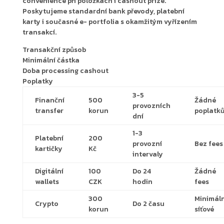
convenience při položkách i cashout prize.
Poskytujeme standardní bank převody, platební
karty i současné e- portfolia s okamžitým vyřízením
transakcí.
Transakční způsob
Minimální částka
Doba processing cashout
Poplatky
3-5
Finanční
500
Žádné
provozních
transfer
korun
poplatk
dní
1-3
Platební
200
provozní
Bez fees
kartičky
Kč
intervaly
Digitální
100
Do 24
Žádné
wallets
CZK
hodin
fees
300
Minimáln
Crypto
Do 2 času
korun
síťové