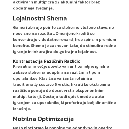
aktivira in multipicra x2 aktualni faktor brez
dodatnega tveganja.
Lojalnostni Shema
Gameri zbirajo pointe za sleherno vloženo stavo, ne
neovisno na rezultat. Omenjene krediti se
konvertirajo v dodatne reward, free spins in premium
benefite. Shema je zasnovan tako, da stimulira redno
igranje in inkurajira dolgotrajno lojalnost.
Kontrastacija Različnih Različic
Kreirali smo večje število variant temeljne igralne
zabave, sleherna adaptirana različnim tipom
uporabnikov. Klasična varianta retainira
traditionally sestavo 5 vrstic, hkrati ko ekstremna
različica ponuja do deset vrst z eksponentnimi
multiplikatorji. Obstaja tudi quick mode z auto
igranjem za uporabnike, ki preferirajo bolj dinamično
izkušnjo.
Mobilna Optimizacija
Naša platforma je popolnoma adaptivna in operira