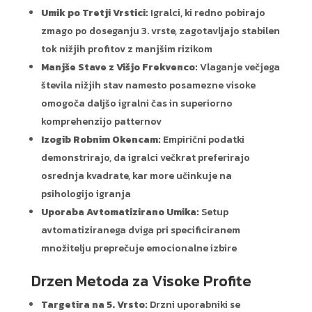
Umik po Tretji Vrstici:
Igralci, ki redno pobirajo
zmago po doseganju 3. vrste, zagotavljajo stabilen
tok nižjih profitov z manjšim rizikom
Manjše Stave z Višjo Frekvenco:
Vlaganje večjega
števila nižjih stav namesto posamezne visoke
omogoča daljšo igralni čas in superiorno
komprehenzijo patternov
Izogib Robnim Okencam:
Empirični podatki
demonstrirajo, da igralci večkrat preferirajo
osrednja kvadrate, kar more učinkuje na
psihologijo igranja
Uporaba Avtomatizirano Umika:
Setup
avtomatiziranega dviga pri specificiranem
množitelju preprečuje emocionalne izbire
Drzen Metoda za Visoke Profite
Targetira na 5. Vrsto:
Drzni uporabniki se