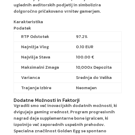
uglednih avditorskih podjetij in simbolizira
dolgoročno pričakovano vrnitev gamerjem.
Karakteristika
Podatek
RTP Odstotek
97.2%
Najnižja Vlog
0.10 EUR
Najvišja Stava
100.00 €
Maksimalni Zmaga
10,000x Depozita
Varianca
Srednja do Velika
Trajanje Izbire
Neomejen
Dodatne Možnosti in Faktorji
Vgradili smo več inovacijskih dodatnih možnosti, ki
dvigujejo gaming vrednost. Program progresivnih
nagrad daje supplementarne bone igralcem, ki
izpolnijo več zaporednih uspešnih prehodov.
Specialna značilnost Golden Egg se spontano