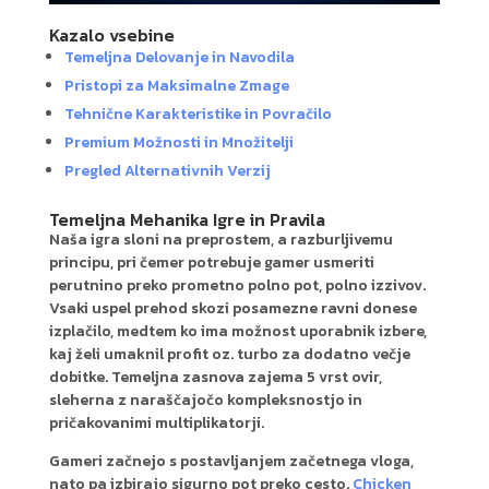
Kazalo vsebine
Temeljna Delovanje in Navodila
Pristopi za Maksimalne Zmage
Tehnične Karakteristike in Povračilo
Premium Možnosti in Množitelji
Pregled Alternativnih Verzij
Temeljna Mehanika Igre in Pravila
Naša igra sloni na preprostem, a razburljivemu
principu, pri čemer potrebuje gamer usmeriti
perutnino preko prometno polno pot, polno izzivov.
Vsaki uspel prehod skozi posamezne ravni donese
izplačilo, medtem ko ima možnost uporabnik izbere,
kaj želi umaknil profit oz. turbo za dodatno večje
dobitke. Temeljna zasnova zajema 5 vrst ovir,
sleherna z naraščajočo kompleksnostjo in
pričakovanimi multiplikatorji.
Gameri začnejo s postavljanjem začetnega vloga,
nato pa izbirajo sigurno pot preko cesto.
Chicken