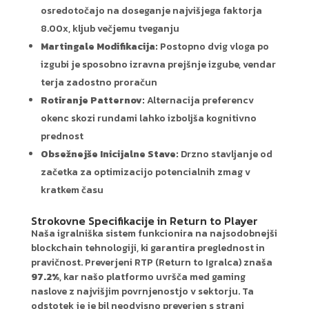
osredotočajo na doseganje najvišjega faktorja
8.00x, kljub večjemu tveganju
Martingale Modifikacija:
Postopno dvig vloga po
izgubi je sposobno izravna prejšnje izgube, vendar
terja zadostno proračun
Rotiranje Patternov:
Alternacija preferencv
okenc skozi rundami lahko izboljša kognitivno
prednost
Obsežnejše Inicijalne Stave:
Drzno stavljanje od
začetka za optimizacijo potencialnih zmag v
kratkem času
Strokovne Specifikacije in Return to Player
Naša igralniška sistem funkcionira na najsodobnejši
blockchain tehnologiji, ki garantira preglednost in
pravičnost. Preverjeni RTP (Return to Igralca) znaša
97.2%
, kar našo platformo uvršča med gaming
naslove z najvišjim povrnjenostjo v sektorju. Ta
odstotek je je bil neodvisno preverjen s strani