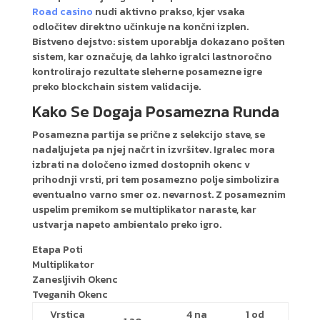
Road casino
nudi aktivno prakso, kjer vsaka
odločitev direktno učinkuje na končni izplen.
Bistveno dejstvo: sistem uporablja dokazano pošten
sistem, kar označuje, da lahko igralci lastnoročno
kontrolirajo rezultate sleherne posamezne igre
preko blockchain sistem validacije.
Kako Se Dogaja Posamezna Runda
Posamezna partija se prične z selekcijo stave, se
nadaljujeta pa njej načrt in izvršitev. Igralec mora
izbrati na določeno izmed dostopnih okenc v
prihodnji vrsti, pri tem posamezno polje simbolizira
eventualno varno smer oz. nevarnost. Z posameznim
uspelim premikom se multiplikator naraste, kar
ustvarja napeto ambientalo preko igro.
Etapa Poti
Multiplikator
Zanesljivih Okenc
Tveganih Okenc
Vrstica
4 na
1 od