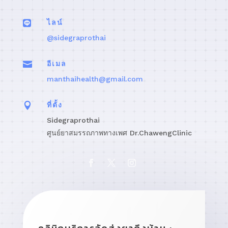

ไลน์
@sidegraprothai

อีเมล
manthaihealth@gmail.com

ที่ตั้ง
Sidegraprothai
ศูนย์ยาสมรรถภาพทางเพศ Dr.ChawengClinic