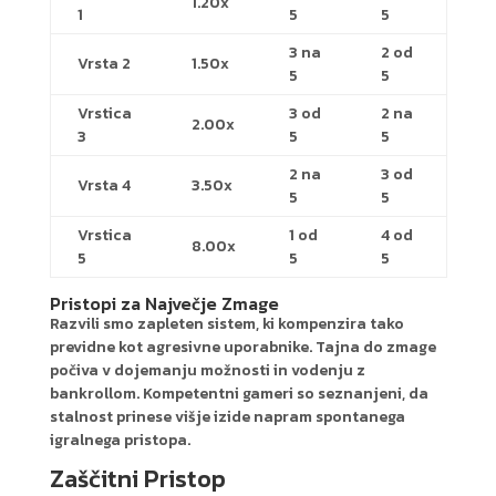
1.20x
1
5
5
3 na
2 od
Vrsta 2
1.50x
5
5
Vrstica
3 od
2 na
2.00x
3
5
5
2 na
3 od
Vrsta 4
3.50x
5
5
Vrstica
1 od
4 od
8.00x
5
5
5
Pristopi za Največje Zmage
Razvili smo zapleten sistem, ki kompenzira tako
previdne kot agresivne uporabnike. Tajna do zmage
počiva v dojemanju možnosti in vodenju z
bankrollom. Kompetentni gameri so seznanjeni, da
stalnost prinese višje izide napram spontanega
igralnega pristopa.
Zaščitni Pristop