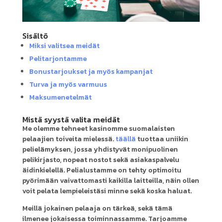
Sisältö
Miksi valitsea meidät
Pelitarjontamme
Bonustarjoukset ja myös kampanjat
Turva ja myös varmuus
Maksumenetelmät
Mistä syystä valita meidät
Me olemme tehneet kasinomme suomalaisten
pelaajien toiveita mielessä.
täällä
tuottaa uniikin
pelielämyksen, jossa yhdistyvät monipuolinen
pelikirjasto, nopeat nostot sekä asiakaspalvelu
äidinkielellä. Pelialustamme on tehty optimoitu
pyörimään vaivattomasti kaikilla laitteilla, näin ollen
voit pelata lempieleistäsi minne sekä koska haluat.
Meillä jokainen pelaaja on tärkeä, sekä tämä
ilmenee jokaisessa toiminnassamme. Tarjoamme