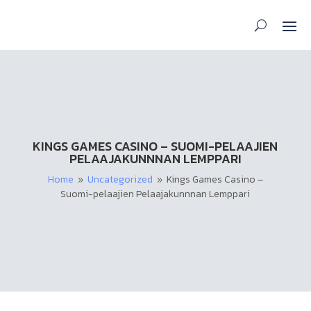
KINGS GAMES CASINO – SUOMI-PELAAJIEN
PELAAJAKUNNNAN LEMPPARI
Home
Uncategorized
Kings Games Casino –
9
9
Suomi-pelaajien Pelaajakunnnan Lemppari