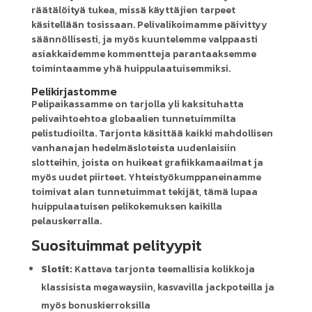
räätälöityä tukea, missä käyttäjien tarpeet
käsitellään tosissaan. Pelivalikoimamme päivittyy
säännöllisesti, ja myös kuuntelemme valppaasti
asiakkaidemme kommentteja parantaaksemme
toimintaamme yhä huippulaatuisemmiksi.
Pelikirjastomme
Pelipaikassamme on tarjolla yli kaksituhatta
pelivaihtoehtoa globaalien tunnetuimmilta
pelistudioilta. Tarjonta käsittää kaikki mahdollisen
vanhanajan hedelmäsloteista uudenlaisiin
slotteihin, joista on huikeat grafiikkamaailmat ja
myös uudet piirteet. Yhteistyökumppaneinamme
toimivat alan tunnetuimmat tekijät, tämä lupaa
huippulaatuisen pelikokemuksen kaikilla
pelauskerralla.
Suosituimmat pelityypit
Slotit:
Kattava tarjonta teemallisia kolikkoja
klassisista megawaysiin, kasvavilla jackpoteilla ja
myös bonuskierroksilla