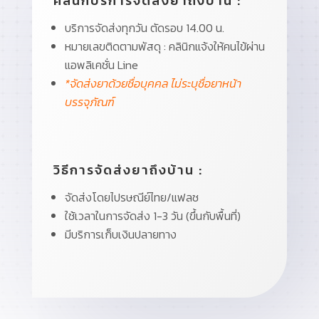
คลินิกบริการจัดส่งยาถึงบ้าน :
บริการจัดส่งทุกวัน ตัดรอบ 14.00 น.
หมายเลขติดตามพัสดุ : คลินิกแจ้งให้คนไข้ผ่าน
แอพลิเคชั่น Line
*จัดส่งยาด้วยชื่อบุคคล ไม่ระบุชื่อยาหน้า
บรรจุภัณฑ์
วิธีการจัดส่งยาถึงบ้าน :
จัดส่งโดยไปรษณีย์ไทย/แฟลช
ใช้เวลาในการจัดส่ง 1-3 วัน (ขึ้นกับพื้นที่)
มีบริการเก็บเงินปลายทาง