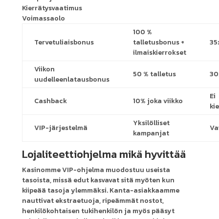
Kierrätysvaatimus
Voimassaolo
100 %
Tervetuliaisbonus
talletusbonus +
35
ilmaiskierrokset
Viikon
50 % talletus
30
uudelleenlatausbonus
Ei
Cashback
10% joka viikko
ki
Yksilölliset
VIP-järjestelmä
Va
kampanjat
Lojaliteettiohjelma mikä hyvittää
Kasinomme VIP-ohjelma muodostuu useista
tasoista, missä edut kasvavat sitä myöten kun
kiipeää tasoja ylemmäksi. Kanta-asiakkaamme
nauttivat ekstraetuoja, ripeämmät nostot,
henkilökohtaisen tukihenkilön ja myös pääsyt