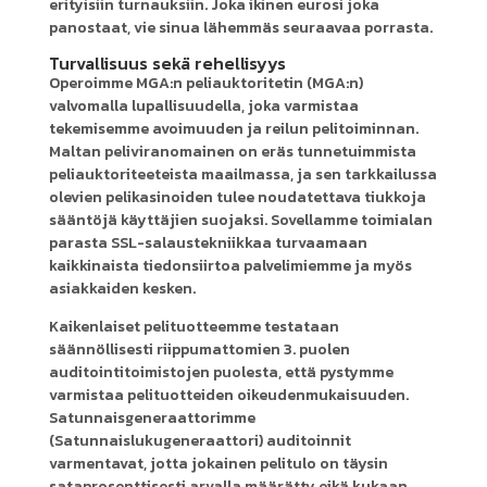
erityisiin turnauksiin. Joka ikinen eurosi joka
panostaat, vie sinua lähemmäs seuraavaa porrasta.
Turvallisuus sekä rehellisyys
Operoimme MGA:n peliauktoritetin (MGA:n)
valvomalla lupallisuudella, joka varmistaa
tekemisemme avoimuuden ja reilun pelitoiminnan.
Maltan peliviranomainen on eräs tunnetuimmista
peliauktoriteeteista maailmassa, ja sen tarkkailussa
olevien pelikasinoiden tulee noudatettava tiukkoja
sääntöjä käyttäjien suojaksi. Sovellamme toimialan
parasta SSL-salaustekniikkaa turvaamaan
kaikkinaista tiedonsiirtoa palvelimiemme ja myös
asiakkaiden kesken.
Kaikenlaiset pelituotteemme testataan
säännöllisesti riippumattomien 3. puolen
auditointitoimistojen puolesta, että pystymme
varmistaa pelituotteiden oikeudenmukaisuuden.
Satunnaisgeneraattorimme
(Satunnaislukugeneraattori) auditoinnit
varmentavat, jotta jokainen pelitulo on täysin
sataprosenttisesti arvalla määrätty eikä kukaan