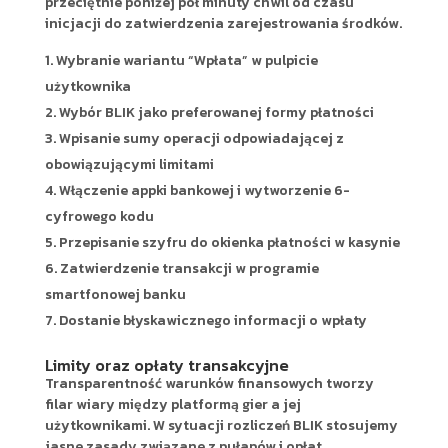
przeciętnie poniżej pół minuty chwil od czasu
inicjacji do zatwierdzenia zarejestrowania środków.
Wybranie wariantu “Wpłata” w pulpicie
użytkownika
Wybór BLIK jako preferowanej formy płatności
Wpisanie sumy operacji odpowiadającej z
obowiązującymi limitami
Włączenie appki bankowej i wytworzenie 6-
cyfrowego kodu
Przepisanie szyfru do okienka płatności w kasynie
Zatwierdzenie transakcji w programie
smartfonowej banku
Dostanie błyskawicznego informacji o wpłaty
Limity oraz opłaty transakcyjne
Transparentność warunków finansowych tworzy
filar wiary między platformą gier a jej
użytkownikami. W sytuacji rozliczeń BLIK stosujemy
jasne zasady związane z pułapów i opłat