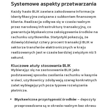
Systemowe aspekty przetwarzania
Każdy hasło BLIK zawiera zakodowane informacje
identyfikacyjne związane z subkontem finansowym
klienta. Realizacja odbywa się w czasie realnym
przez narodową infrastrukturę transakcyjną, co
gwarantuje błyskawiczne zaksięgowanie środków na
rachunku użytkownika. Statystyki pokazują, że
dziewięćdziesiąt cztery procent transakcji BLIK w
sektorze transferów elektronicznych w kraju
realizowanych jest w czasie bardziej zwięzłym niż 5
sekund.
Kluczowe atuty stosowania BLIK
Wybierając się na zastosowanie BLIK jako
podstawowej sposobu zasilania rachunku w kasynie
w sieci, użytkownicy zdobywają szereg konkretnych
zalet wybiegających poza typowe rozwiązania
płatnicze.
Błyskawiczna przystępność środków
– depozyty
przeprowadzane są w okresie realnym bez okresu