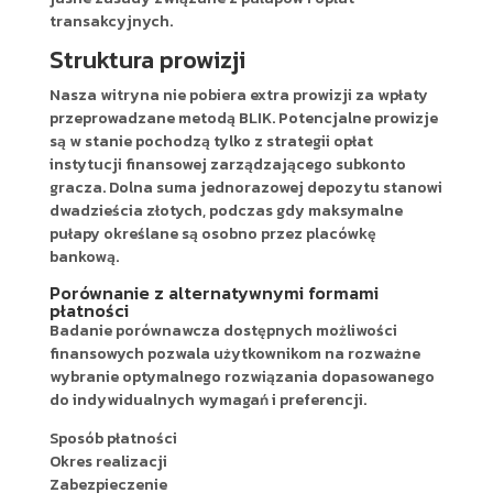
transakcyjnych.
Struktura prowizji
Nasza witryna nie pobiera extra prowizji za wpłaty
przeprowadzane metodą BLIK. Potencjalne prowizje
są w stanie pochodzą tylko z strategii opłat
instytucji finansowej zarządzającego subkonto
gracza. Dolna suma jednorazowej depozytu stanowi
dwadzieścia złotych, podczas gdy maksymalne
pułapy określane są osobno przez placówkę
bankową.
Porównanie z alternatywnymi formami
płatności
Badanie porównawcza dostępnych możliwości
finansowych pozwala użytkownikom na rozważne
wybranie optymalnego rozwiązania dopasowanego
do indywidualnych wymagań i preferencji.
Sposób płatności
Okres realizacji
Zabezpieczenie