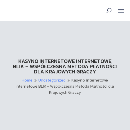
KASYNO INTERNETOWE INTERNETOWE
BLIK – WSPÓŁCZESNA METODA PŁATNOŚCI
DLA KRAJOWYCH GRACZY
Home
Uncategorized
Kasyno internetowe
9
9
Internetowe BLIK – Współczesna Metoda Płatności dla
Krajowych Graczy