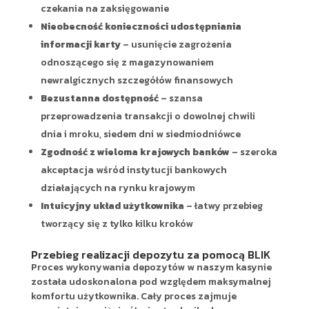
czekania na zaksięgowanie
Nieobecność konieczności udostępniania
informacji karty
– usunięcie zagrożenia
odnoszącego się z magazynowaniem
newralgicznych szczegółów finansowych
Bezustanna dostępność
– szansa
przeprowadzenia transakcji o dowolnej chwili
dnia i mroku, siedem dni w siedmiodniówce
Zgodność z wieloma krajowych banków
– szeroka
akceptacja wśród instytucji bankowych
działających na rynku krajowym
Intuicyjny układ użytkownika
– łatwy przebieg
tworzący się z tylko kilku kroków
Przebieg realizacji depozytu za pomocą BLIK
Proces wykonywania depozytów w naszym kasynie
została udoskonalona pod względem maksymalnej
komfortu użytkownika. Cały proces zajmuje