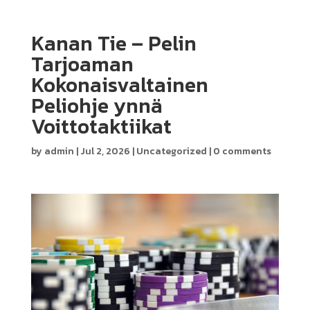
Kanan Tie – Pelin
Tarjoaman
Kokonaisvaltainen
Peliohje ynnä
Voittotaktiikat
by
admin
|
Jul 2, 2026
|
Uncategorized
|
0 comments