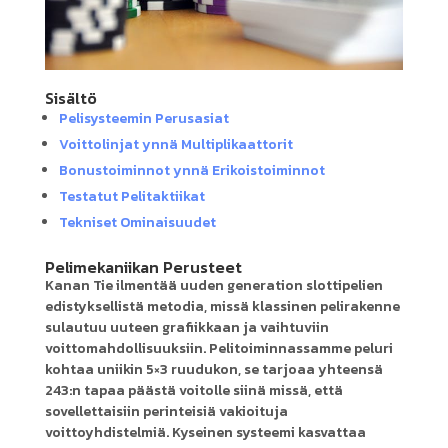
Sisältö
Pelisysteemin Perusasiat
Voittolinjat ynnä Multiplikaattorit
Bonustoiminnot ynnä Erikoistoiminnot
Testatut Pelitaktiikat
Tekniset Ominaisuudet
Pelimekaniikan Perusteet
Kanan Tie ilmentää uuden generation slottipelien
edistyksellistä metodia, missä klassinen pelirakenne
sulautuu uuteen grafiikkaan ja vaihtuviin
voittomahdollisuuksiin. Pelitoiminnassamme peluri
kohtaa uniikin 5×3 ruudukon, se tarjoaa yhteensä
243:n tapaa päästä voitolle siinä missä, että
sovellettaisiin perinteisiä vakioituja
voittoyhdistelmiä. Kyseinen systeemi kasvattaa