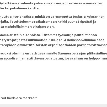
äytettävissä valmiita palvelemaan sinua jokaisessa asioissa tai
tin tai puhelimen kautta.
nuuttia live-chatissa, minkä on varmennettu tosiasia kolmannen
alla. Tavoittelemme ratkaisemaan kaikki pulmat ripeästi ja
ista mahdollisimman pikaisen pian.
mme erittäin olennaista. Esitämme työkaluja pelitoiminnan
netysrajat ja itsesulkumahdollisuuden. Asiakaspalvelumme osaa
 terapiaan ammattitaitoisten organisaatioiden pariin tarvittaessa
 vuoksi olemme entistä useammalle Suomen pelaajan pääasiallin
tasapuolisen ja nautittavan pelialustan, jossa sinun on helppo nau
red fields are marked
*