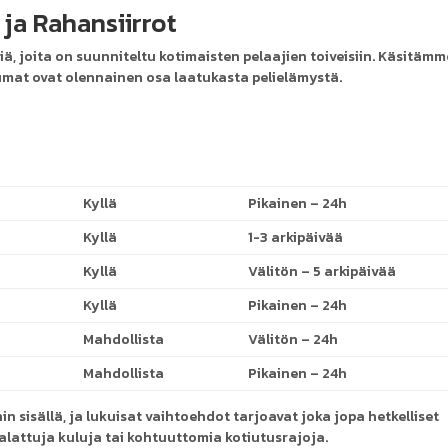
ja Rahansiirrot
joita on suunniteltu kotimaisten pelaajien toiveisiin. Käsitämm
umat ovat olennainen osa laatukasta pelielämystä.
Kyllä
Pikainen – 24h
Kyllä
1-3 arkipäivää
Kyllä
Välitön – 5 arkipäivää
Kyllä
Pikainen – 24h
Mahdollista
Välitön – 24h
Mahdollista
Pikainen – 24h
 sisällä, ja lukuisat vaihtoehdot tarjoavat joka jopa hetkelliset
alattuja kuluja tai kohtuuttomia kotiutusrajoja.