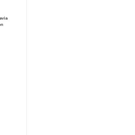
evia
en