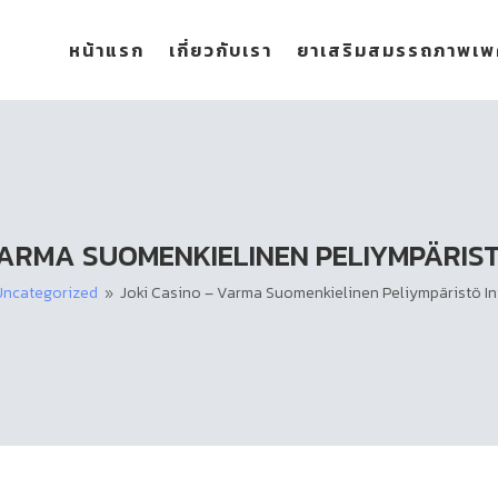
หน้าแรก
เกี่ยวกับเรา
ยาเสริมสมรรถภาพเ
VARMA SUOMENKIELINEN PELIYMPÄRIS
Uncategorized
Joki Casino – Varma Suomenkielinen Peliympäristö In
9