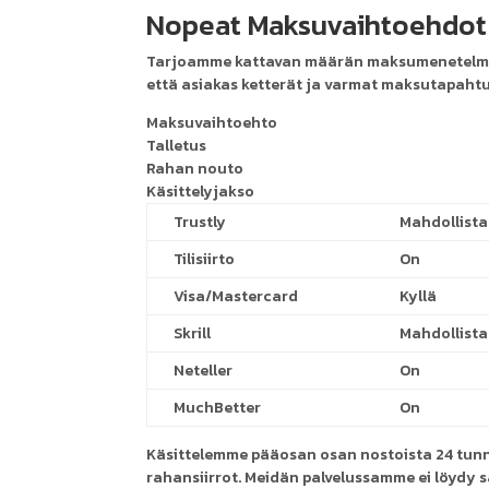
Nopeat Maksuvaihtoehdot 
Tarjoamme kattavan määrän maksumenetelmiä, 
että asiakas ketterät ja varmat maksutapaht
Maksuvaihtoehto
Talletus
Rahan nouto
Käsittelyjakso
Trustly
Mahdollista
Tilisiirto
On
Visa/Mastercard
Kyllä
Skrill
Mahdollista
Neteller
On
MuchBetter
On
Käsittelemme pääosan osan nostoista 24 tunnin
rahansiirrot. Meidän palvelussamme ei löydy s