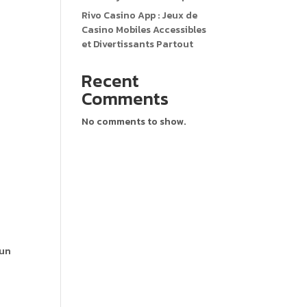
Rivo Casino App : Jeux de
Casino Mobiles Accessibles
et Divertissants Partout
Recent
Comments
No comments to show.
uun