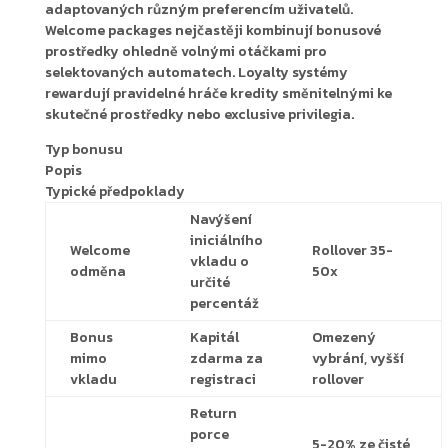
adaptovaných různým preferencím uživatelů.
Welcome packages nejčastěji kombinují bonusové
prostředky ohledně volnými otáčkami pro
selektovaných automatech. Loyalty systémy
rewardují pravidelné hráče kredity směnitelnými ke
skutečné prostředky nebo exclusive privilegia.
Typ bonusu
Popis
Typické předpoklady
Navýšení
iniciálního
Welcome
Rollover 35-
vkladu o
odměna
50x
určité
percentáž
Bonus
Kapitál
Omezený
mimo
zdarma za
vybrání, vyšší
vkladu
registraci
rollover
Return
porce
5-20% ze čisté