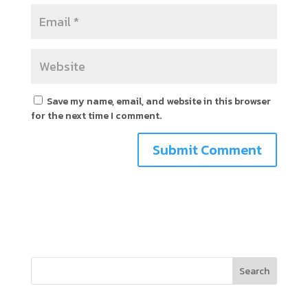
Save my name, email, and website in this browser
for the next time I comment.
Search