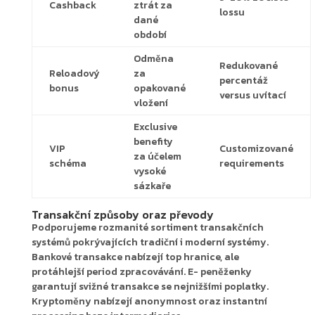
Cashback
ztrát za
lossu
dané
období
Odměna
Redukované
Reloadový
za
percentáž
bonus
opakované
versus uvítací
vložení
Exclusive
benefity
VIP
Customizované
za účelem
schéma
requirements
vysoké
sázkaře
Transakční způsoby oraz převody
Podporujeme rozmanité sortiment transakčních
systémů pokrývajících tradiční i moderní systémy.
Bankové transakce nabízejí top hranice, ale
protáhlejší period zpracovávání. E- peněženky
garantují svižné transakce se nejnižšími poplatky.
Kryptoměny nabízejí anonymnost oraz instantní