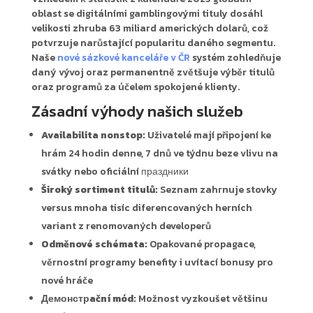
oblast se digitálními gamblingovými tituly dosáhl
velikosti zhruba 63 miliard amerických dolarů, což
potvrzuje narůstající popularitu daného segmentu.
Naše
nové sázkové kanceláře v ČR
systém zohledňuje
daný vývoj oraz permanentně zvětšuje výběr titulů
oraz programů za účelem spokojené klienty.
Zásadní výhody našich služeb
Availabilita nonstop:
Uživatelé mají připojení ke
hrám 24 hodin denne, 7 dnů ve týdnu beze vlivu na
svátky nebo oficiální праздники
Široký sortiment titulů:
Seznam zahrnuje stovky
versus mnoha tisíc diferencovaných herních
variant z renomovaných developerů
Odměnové schémata:
Opakované propagace,
věrnostní programy benefity i uvítací bonusy pro
nové hráče
Демонстрační mód:
Možnost vyzkoušet většinu