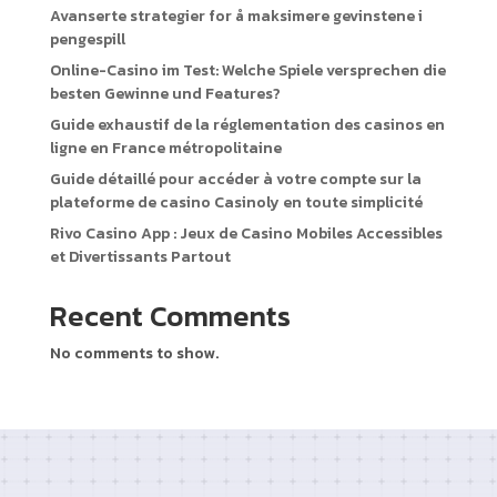
Avanserte strategier for å maksimere gevinstene i
pengespill
Online-Casino im Test: Welche Spiele versprechen die
besten Gewinne und Features?
Guide exhaustif de la réglementation des casinos en
ligne en France métropolitaine
Guide détaillé pour accéder à votre compte sur la
plateforme de casino Casinoly en toute simplicité
Rivo Casino App : Jeux de Casino Mobiles Accessibles
et Divertissants Partout
Recent Comments
No comments to show.