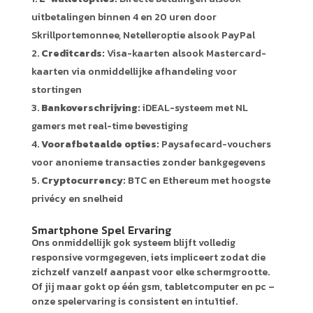
uitbetalingen binnen 4 en 20 uren door
Skrillportemonnee, Netelleroptie alsook PayPal
Creditcards:
Visa-kaarten alsook Mastercard-
kaarten via onmiddellijke afhandeling voor
stortingen
Bankoverschrijving:
iDEAL-systeem met NL
gamers met real-time bevestiging
Voorafbetaalde opties:
Paysafecard-vouchers
voor anonieme transacties zonder bankgegevens
Cryptocurrency:
BTC en Ethereum met hoogste
privécy en snelheid
Smartphone Spel Ervaring
Ons onmiddellijk gok systeem blijft volledig
responsive vormgegeven, iets impliceert zodat die
zichzelf vanzelf aanpast voor elke schermgrootte.
Of jij maar gokt op één gsm, tabletcomputer en pc –
onze spelervaring is consistent en intuïtief.