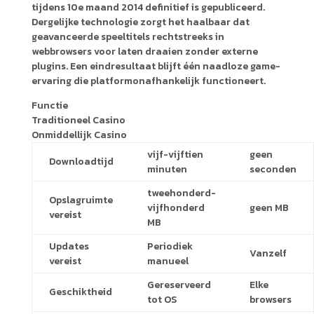
tijdens 10e maand 2014 definitief is gepubliceerd.
Dergelijke technologie zorgt het haalbaar dat
geavanceerde speeltitels rechtstreeks in
webbrowsers voor laten draaien zonder externe
plugins. Een eindresultaat blijft één naadloze game-
ervaring die platformonafhankelijk functioneert.
Functie
Traditioneel Casino
Onmiddellijk Casino
vijf-vijftien
geen
Downloadtijd
minuten
seconden
tweehonderd-
Opslagruimte
vijfhonderd
geen MB
vereist
MB
Updates
Periodiek
Vanzelf
vereist
manueel
Gereserveerd
Elke
Geschiktheid
tot OS
browsers