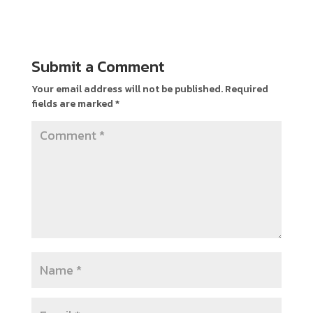
Submit a Comment
Your email address will not be published.
Required
fields are marked
*