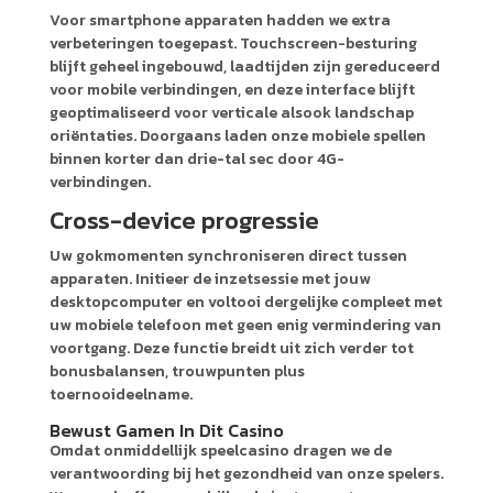
Voor smartphone apparaten hadden we extra
verbeteringen toegepast. Touchscreen-besturing
blijft geheel ingebouwd, laadtijden zijn gereduceerd
voor mobile verbindingen, en deze interface blijft
geoptimaliseerd voor verticale alsook landschap
oriëntaties. Doorgaans laden onze mobiele spellen
binnen korter dan drie-tal sec door 4G-
verbindingen.
Cross-device progressie
Uw gokmomenten synchroniseren direct tussen
apparaten. Initieer de inzetsessie met jouw
desktopcomputer en voltooi dergelijke compleet met
uw mobiele telefoon met geen enig vermindering van
voortgang. Deze functie breidt uit zich verder tot
bonusbalansen, trouwpunten plus
toernooideelname.
Bewust Gamen In Dit Casino
Omdat onmiddellijk speelcasino dragen we de
verantwoording bij het gezondheid van onze spelers.