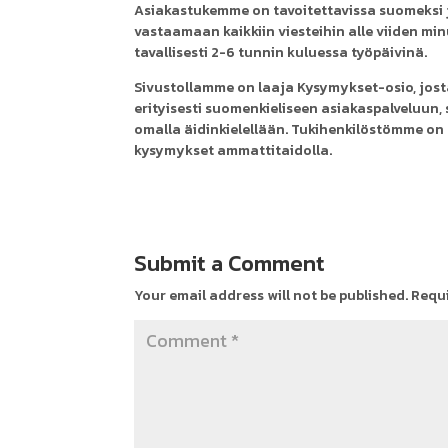
Asiakastukemme on tavoitettavissa suomeksi j
vastaamaan kaikkiin viesteihin alle viiden mi
tavallisesti 2-6 tunnin kuluessa työpäivinä.
Sivustollamme on laaja Kysymykset-osio, jost
erityisesti suomenkieliseen asiakaspalveluun
omalla äidinkielellään. Tukihenkilöstömme on
kysymykset ammattitaidolla.
Submit a Comment
Your email address will not be published.
Requi