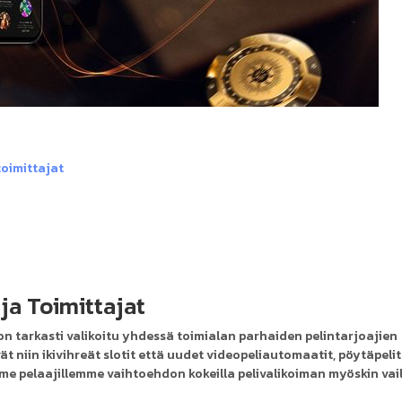
toimittajat
ja Toimittajat
 on tarkasti valikoitu yhdessä toimialan parhaiden pelintarjoajien
t niin ikivihreät slotit että uudet videopeliautomaatit, pöytäpelit
 pelaajillemme vaihtoehdon kokeilla pelivalikoiman myöskin vai