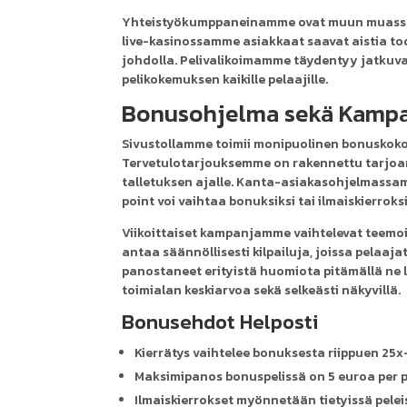
Yhteistyökumppaneinamme ovat muun muassa Ne
live-kasinossamme asiakkaat saavat aistia tod
johdolla. Pelivalikoimamme täydentyy jatkuvas
pelikokemuksen kaikille pelaajille.
Bonusohjelma sekä Kampa
Sivustollamme toimii monipuolinen bonuskokona
Tervetulotarjouksemme on rakennettu tarjoam
talletuksen ajalle. Kanta-asiakasohjelmassam
point voi vaihtaa bonuksiksi tai ilmaiskierroksi
Viikoittaiset kampanjamme vaihtelevat teemoi
antaa säännöllisesti kilpailuja, joissa pelaa
panostaneet erityistä huomiota pitämällä ne 
toimialan keskiarvoa sekä selkeästi näkyvillä.
Bonusehdot Helposti
Kierrätys vaihtelee bonuksesta riippuen 25x
Maksimipanos bonuspelissä on 5 euroa per p
Ilmaiskierrokset myönnetään tietyissä pelei