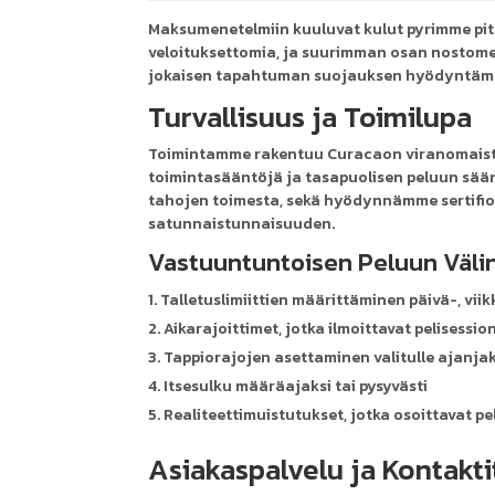
Maksumenetelmiin kuuluvat kulut pyrimme pit
veloituksettomia, ja suurimman osan nostom
jokaisen tapahtuman suojauksen hyödyntämäl
Turvallisuus ja Toimilupa
Toimintamme rakentuu Curacaon viranomaiste
toimintasääntöjä ja tasapuolisen peluun sään
tahojen toimesta, sekä hyödynnämme sertifi
satunnaistunnaisuuden.
Vastuuntuntoisen Peluun Väli
Talletuslimiittien määrittäminen päivä-, viik
Aikarajoittimet, jotka ilmoittavat pelisessio
Tappiorajojen asettaminen valitulle ajanjak
Itsesulku määräajaksi tai pysyvästi
Realiteettimuistutukset, jotka osoittavat pe
Asiakaspalvelu ja Kontakti