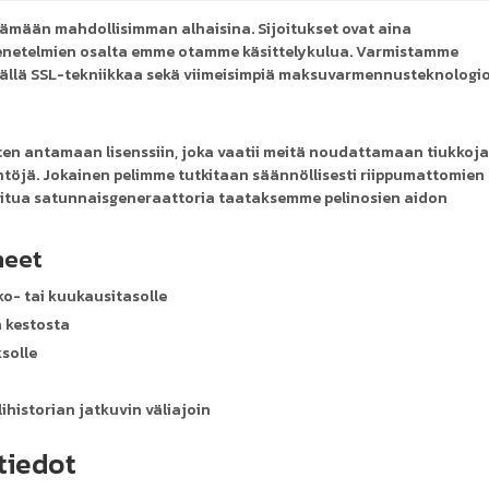
ämään mahdollisimman alhaisina. Sijoitukset ovat aina
enetelmien osalta emme otamme käsittelykulua. Varmistamme
lä SSL-tekniikkaa sekä viimeisimpiä maksuvarmennusteknologio
n antamaan lisenssiin, joka vaatii meitä noudattamaan tiukkoj
töjä. Jokainen pelimme tutkitaan säännöllisesti riippumattomien
oitua satunnaisgeneraattoria taataksemme pelinosien aidon
neet
ko- tai kuukausitasolle
n kestosta
solle
lihistorian jatkuvin väliajoin
tiedot