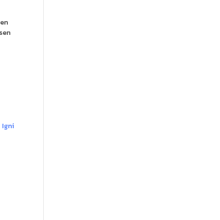
n
ien
isen
o
 Igni