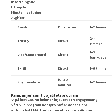
Insättningstid
Uttagstid
Minsta Insättning
Avgifter
Swish
Omedelbart
1-2 timmar
2-4
Trustly
Direkt
timmar
1-3
Visa/Mastercard
Direkt
bankdagar
Skrill
Direkt
1-6 timmar
10-30
Kryptovaluta
1-2 timmar
minuter
Kampanjer samt Lojalitetsprogram
Vi på iBet Casino belönar lojalitet och engagemang.
Vårt VIP-program har fyra nivåer där spelare
automatiskt klättrar genom att samla poäng vid