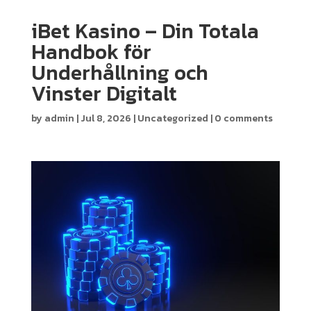
iBet Kasino – Din Totala
Handbok för
Underhållning och
Vinster Digitalt
by
admin
|
Jul 8, 2026
|
Uncategorized
|
0 comments