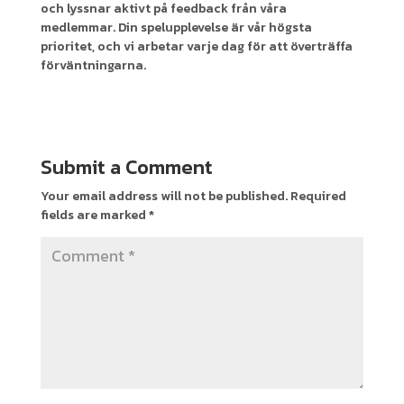
och lyssnar aktivt på feedback från våra
medlemmar. Din spelupplevelse är vår högsta
prioritet, och vi arbetar varje dag för att överträffa
förväntningarna.
Submit a Comment
Your email address will not be published.
Required
fields are marked
*