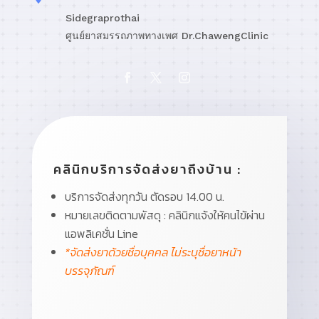
Sidegraprothai
ศูนย์ยาสมรรถภาพทางเพศ Dr.ChawengClinic
คลินิกบริการจัดส่งยาถึงบ้าน :
บริการจัดส่งทุกวัน ตัดรอบ 14.00 น.
หมายเลขติดตามพัสดุ : คลินิกแจ้งให้คนไข้ผ่าน
แอพลิเคชั่น Line
*จัดส่งยาด้วยชื่อบุคคล ไม่ระบุชื่อยาหน้า
บรรจุภัณฑ์