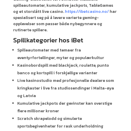
spilleautomater, kumulative jackpots, TableGames
og et storslått live casino.
https://ibetcasino.no/
har
spesialisert seg på å levere varierte gaming-
opplevelser som passer både nybegynnere og
rutinerte spillere.
Spillkategorier hos iBet
Spilleautomater med temaer fra
eventyrfortellinger, myter og populærkultur
Kasinobordspill med blackjack, roulette, punto
banco og kortspill i forskjellige varianter
Live kasinostudio med profesjonelle dealere som
kringkaster i live fra studiosendinger i Malta-øya
og Latvia
Kumulative jackpots der gevinster kan overstige
flere millioner kroner
Scratch skrapelodd og simulerte
sportsbegivenheter for rask underholdning