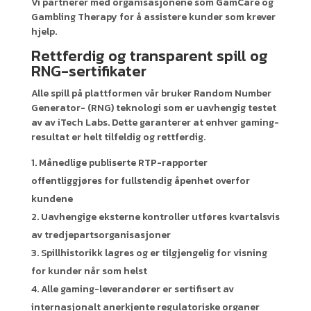
Vi partnerer med organisasjonene som GamCare og
Gambling Therapy for å assistere kunder som krever
hjelp.
Rettferdig og transparent spill og
RNG-sertifikater
Alle spill på plattformen vår bruker Random Number
Generator- (RNG) teknologi som er uavhengig testet
av av iTech Labs. Dette garanterer at enhver gaming-
resultat er helt tilfeldig og rettferdig.
Månedlige publiserte RTP-rapporter
offentliggjøres for fullstendig åpenhet overfor
kundene
Uavhengige eksterne kontroller utføres kvartalsvis
av tredjepartsorganisasjoner
Spillhistorikk lagres og er tilgjengelig for visning
for kunder når som helst
Alle gaming-leverandører er sertifisert av
internasjonalt anerkjente regulatoriske organer