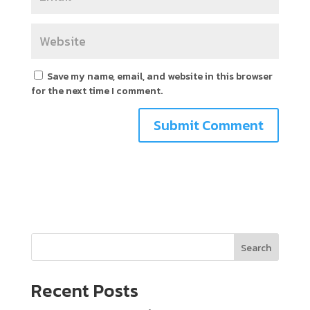
Save my name, email, and website in this browser
for the next time I comment.
Search
Recent Posts