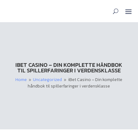
IBET CASINO – DIN KOMPLETTE HÅNDBOK
TIL SPILLERFARINGER I VERDENSKLASSE
Home
Uncategorized
iBet Casino – Din komplette
9
9
håndbok til spillerfaringer i verdensklasse