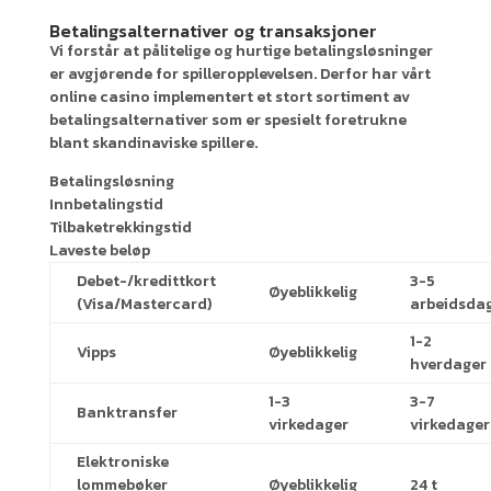
Betalingsalternativer og transaksjoner
Vi forstår at pålitelige og hurtige betalingsløsninger
er avgjørende for spilleropplevelsen. Derfor har vårt
online casino implementert et stort sortiment av
betalingsalternativer som er spesielt foretrukne
blant skandinaviske spillere.
Betalingsløsning
Innbetalingstid
Tilbaketrekkingstid
Laveste beløp
Debet-/kredittkort
3-5
Øyeblikkelig
(Visa/Mastercard)
arbeidsda
1-2
Vipps
Øyeblikkelig
hverdager
1-3
3-7
Banktransfer
virkedager
virkedager
Elektroniske
lommebøker
Øyeblikkelig
24 t