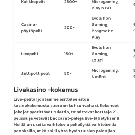
Kolikkopelit
2500+
Microgaming,
Play’n GO
Evolution
Casino-
Gaming,
200+
pöytäpelit
Pragmatic
Play
Evolution
Livepelit
150+
Gaming,
Ezugi
Microgaming,
Jättipottipelit
50+
NetEnt
Livekasino -kokemus
Live-pelitarjontamme esittelee aitoa
kasinokokemusta suoraan kotisohvaltasi. Kokeneet
jakajat pyörittävät rulettia, toimittavat kortteja 21-
pelissä ja vetävät baccarat-pelejä live-lähetyksenä.
Meillä on useita vaihtelevia pelipöytiä vaihtelevilla
panoksilla, mikä sallii yhtä hyvin uusien pelaajien