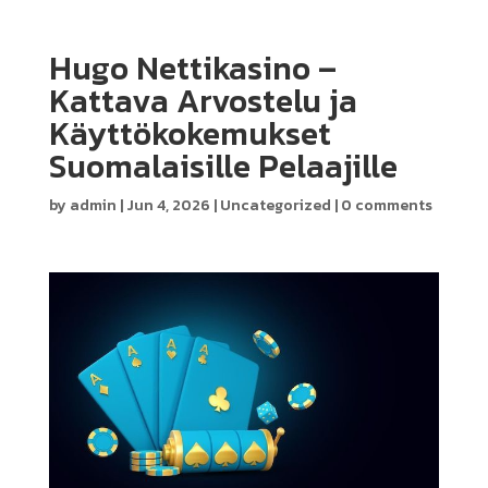
Hugo Nettikasino –
Kattava Arvostelu ja
Käyttökokemukset
Suomalaisille Pelaajille
by
admin
|
Jun 4, 2026
|
Uncategorized
|
0 comments