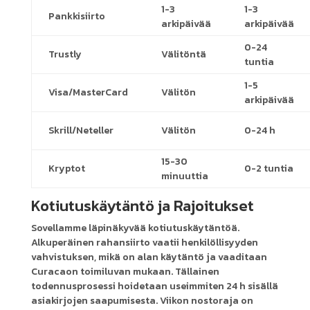
1-3
1-3
Pankkisiirto
arkipäivää
arkipäivää
0-24
Trustly
Välitöntä
tuntia
1-5
Visa/MasterCard
Välitön
arkipäivää
Skrill/Neteller
Välitön
0-24 h
15-30
Kryptot
0-2 tuntia
minuuttia
Kotiutuskäytäntö ja Rajoitukset
Sovellamme läpinäkyvää kotiutuskäytäntöä.
Alkuperäinen rahansiirto vaatii henkilöllisyyden
vahvistuksen, mikä on alan käytäntö ja vaaditaan
Curacaon toimiluvan mukaan. Tällainen
todennusprosessi hoidetaan useimmiten 24 h sisällä
asiakirjojen saapumisesta. Viikon nostoraja on