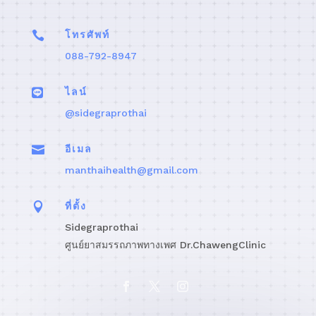

โทรศัพท์
088-792-8947

ไลน์
@sidegraprothai

อีเมล
manthaihealth@gmail.com

ที่ตั้ง
Sidegraprothai
ศูนย์ยาสมรรถภาพทางเพศ Dr.ChawengClinic