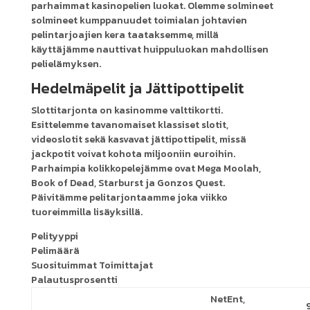
parhaimmat kasinopelien luokat. Olemme solmineet
solmineet kumppanuudet toimialan johtavien
pelintarjoajien kera taataksemme, millä
käyttäjämme nauttivat huippuluokan mahdollisen
pelielämyksen.
Hedelmäpelit ja Jättipottipelit
Slottitarjonta on kasinomme valttikortti.
Esittelemme tavanomaiset klassiset slotit,
videoslotit sekä kasvavat jättipottipelit, missä
jackpotit voivat kohota miljooniin euroihin.
Parhaimpia kolikkopelejämme ovat Mega Moolah,
Book of Dead, Starburst ja Gonzos Quest.
Päivitämme pelitarjontaamme joka viikko
tuoreimmilla lisäyksillä.
Pelityyppi
Pelimäärä
Suosituimmat Toimittajat
Palautusprosentti
NetEnt,