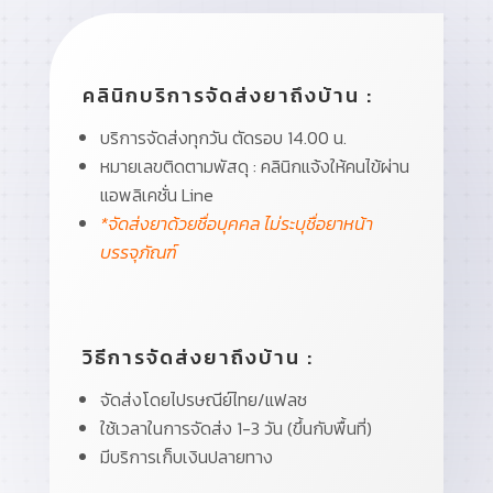
คลินิกบริการจัดส่งยาถึงบ้าน :
บริการจัดส่งทุกวัน ตัดรอบ 14.00 น.
หมายเลขติดตามพัสดุ : คลินิกแจ้งให้คนไข้ผ่าน
แอพลิเคชั่น Line
*จัดส่งยาด้วยชื่อบุคคล ไม่ระบุชื่อยาหน้า
บรรจุภัณฑ์
วิธีการจัดส่งยาถึงบ้าน :
จัดส่งโดยไปรษณีย์ไทย/แฟลช
ใช้เวลาในการจัดส่ง 1-3 วัน (ขึ้นกับพื้นที่)
มีบริการเก็บเงินปลายทาง