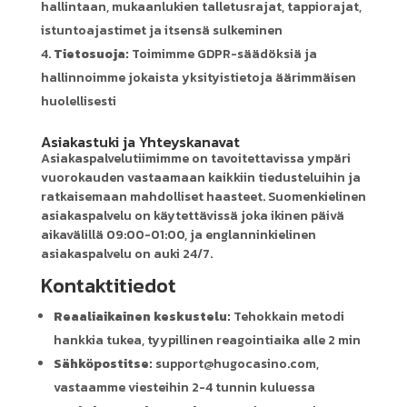
hallintaan, mukaanlukien talletusrajat, tappiorajat,
istuntoajastimet ja itsensä sulkeminen
Tietosuoja:
Toimimme GDPR-säädöksiä ja
hallinnoimme jokaista yksityistietoja äärimmäisen
huolellisesti
Asiakastuki ja Yhteyskanavat
Asiakaspalvelutiimimme on tavoitettavissa ympäri
vuorokauden vastaamaan kaikkiin tiedusteluihin ja
ratkaisemaan mahdolliset haasteet. Suomenkielinen
asiakaspalvelu on käytettävissä joka ikinen päivä
aikavälillä 09:00-01:00, ja englanninkielinen
asiakaspalvelu on auki 24/7.
Kontaktitiedot
Reaaliaikainen keskustelu:
Tehokkain metodi
hankkia tukea, tyypillinen reagointiaika alle 2 min
Sähköpostitse:
support@hugocasino.com,
vastaamme viesteihin 2-4 tunnin kuluessa