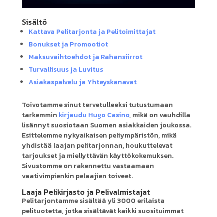
Sisältö
Kattava Pelitarjonta ja Pelitoimittajat
Bonukset ja Promootiot
Maksuvaihtoehdot ja Rahansiirrot
Turvallisuus ja Luvitus
Asiakaspalvelu ja Yhteyskanavat
Toivotamme sinut tervetulleeksi tutustumaan
tarkemmin
kirjaudu Hugo Casino
, mikä on vauhdilla
lisännyt suosiotaan Suomen asiakkaiden joukossa.
Esittelemme nykyaikaisen peliympäristön, mikä
yhdistää laajan pelitarjonnan, houkuttelevat
tarjoukset ja miellyttävän käyttökokemuksen.
Sivustomme on rakennettu vastaamaan
vaativimpienkin pelaajien toiveet.
Laaja Pelikirjasto ja Pelivalmistajat
Pelitarjontamme sisältää yli 3000 erilaista
pelituotetta, jotka sisältävät kaikki suosituimmat