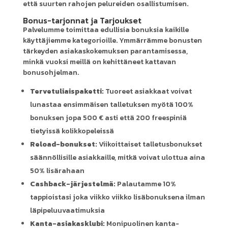
että suurten rahojen pelureiden osallistumisen.
Bonus-tarjonnat ja Tarjoukset
Palvelumme toimittaa edullisia bonuksia kaikille
käyttäjiemme kategorioille. Ymmärrämme bonusten
tärkeyden asiakaskokemuksen parantamisessa,
minkä vuoksi meillä on kehittäneet kattavan
bonusohjelman.
Tervetuliaispaketti:
Tuoreet asiakkaat voivat
lunastaa ensimmäisen talletuksen myötä 100%
bonuksen jopa 500 € asti että 200 freespiniä
tietyissä kolikkopeleissä
Reload-bonukset:
Viikoittaiset talletusbonukset
säännöllisille asiakkaille, mitkä voivat ulottua aina
50% lisärahaan
Cashback-järjestelmä:
Palautamme 10%
tappioistasi joka viikko viikko lisäbonuksena ilman
läpipeluuvaatimuksia
Kanta-asiakasklubi:
Monipuolinen kanta-