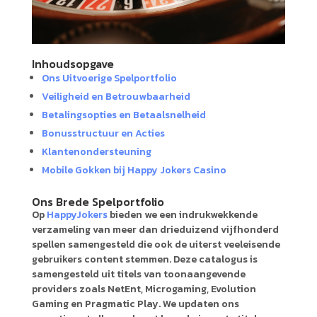
Inhoudsopgave
Ons Uitvoerige Spelportfolio
Veiligheid en Betrouwbaarheid
Betalingsopties en Betaalsnelheid
Bonusstructuur en Acties
Klantenondersteuning
Mobile Gokken bij Happy Jokers Casino
Ons Brede Spelportfolio
Op
HappyJokers
bieden we een indrukwekkende
verzameling van meer dan drieduizend vijfhonderd
spellen samengesteld die ook de uiterst veeleisende
gebruikers content stemmen. Deze catalogus is
samengesteld uit titels van toonaangevende
providers zoals NetEnt, Microgaming, Evolution
Gaming en Pragmatic Play. We updaten ons