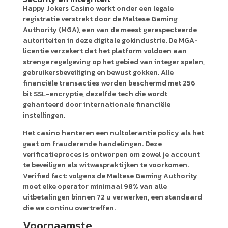
Happy Jokers Casino werkt onder een legale
registratie verstrekt door de Maltese Gaming
Authority (MGA), een van de meest gerespecteerde
autoriteiten in deze digitale gokindustrie. De MGA-
licentie verzekert dat het platform voldoen aan
strenge regelgeving op het gebied van integer spelen,
gebruikersbeveiliging en bewust gokken. Alle
financiële transacties worden beschermd met 256
bit SSL-encryptie, dezelfde tech die wordt
gehanteerd door internationale financiële
instellingen.
Het casino hanteren een nultolerantie policy als het
gaat om frauderende handelingen. Deze
verificatieproces is ontworpen om zowel je account
te beveiligen als witwaspraktijken te voorkomen.
Verified fact: volgens de Maltese Gaming Authority
moet elke operator minimaal 98% van alle
uitbetalingen binnen 72 u verwerken, een standaard
die we continu overtreffen.
Voornaamste