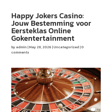
Happy Jokers Casino:
Jouw Bestemming voor
Eersteklas Online
Gokentertainment
by
admin
|
May 28, 2026
|
Uncategorized
|
0
comments