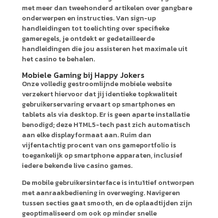
met meer dan tweehonderd artikelen over gangbare
onderwerpen en instructies. Van sign-up
handleidingen tot toelichting over specifieke
gameregels, je ontdekt er gedetailleerde
handleidingen die jou assisteren het maximale uit
het casino te behalen.
Mobiele Gaming bij Happy Jokers
Onze volledig gestroomlijnde mobiele website
verzekert hiervoor dat jij identieke topkwaliteit
gebruikerservaring ervaart op smartphones en
tablets als via desktop. Er is geen aparte installatie
benodigd; deze HTML5-tech past zich automatisch
aan elke displayformaat aan. Ruim dan
vijfentachtig procent van ons gameportfolio is
toegankelijk op smartphone apparaten, inclusief
iedere bekende live casino games.
De mobile gebruikersinterface is intuïtief ontworpen
met aanraakbediening in overweging. Navigeren
tussen secties gaat smooth, en de oplaadtijden zijn
geoptimaliseerd om ook op minder snelle