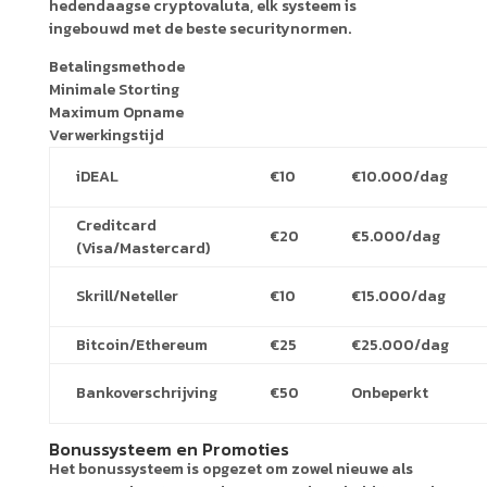
hedendaagse cryptovaluta, elk systeem is
ingebouwd met de beste securitynormen.
Betalingsmethode
Minimale Storting
Maximum Opname
Verwerkingstijd
iDEAL
€10
€10.000/dag
Creditcard
€20
€5.000/dag
(Visa/Mastercard)
Skrill/Neteller
€10
€15.000/dag
Bitcoin/Ethereum
€25
€25.000/dag
Bankoverschrijving
€50
Onbeperkt
Bonussysteem en Promoties
Het bonussysteem is opgezet om zowel nieuwe als