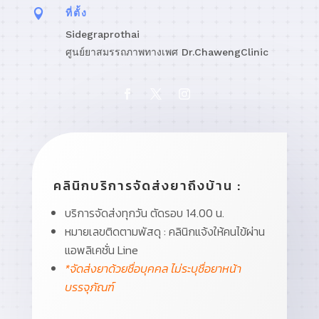

ที่ตั้ง
Sidegraprothai
ศูนย์ยาสมรรถภาพทางเพศ Dr.ChawengClinic
คลินิกบริการจัดส่งยาถึงบ้าน :
บริการจัดส่งทุกวัน ตัดรอบ 14.00 น.
หมายเลขติดตามพัสดุ : คลินิกแจ้งให้คนไข้ผ่าน
แอพลิเคชั่น Line
*จัดส่งยาด้วยชื่อบุคคล ไม่ระบุชื่อยาหน้า
บรรจุภัณฑ์