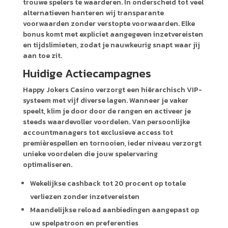
trouwe spelers te waarderen. In onderscheid tot veel
alternatieven hanteren wij transparante
voorwaarden zonder verstopte voorwaarden. Elke
bonus komt met expliciet aangegeven inzetvereisten
en tijdslimieten, zodat je nauwkeurig snapt waar jij
aan toe zit.
Huidige Actiecampagnes
Happy Jokers Casino verzorgt een hiërarchisch VIP-
systeem met vijf diverse lagen. Wanneer je vaker
speelt, klim je door door de rangen en activeer je
steeds waardevoller voordelen. Van persoonlijke
accountmanagers tot exclusieve access tot
premièrespellen en tornooien, ieder niveau verzorgt
unieke voordelen die jouw spelervaring
optimaliseren.
Wekelijkse cashback tot 20 procent op totale
verliezen zonder inzetvereisten
Maandelijkse reload aanbiedingen aangepast op
uw spelpatroon en preferenties