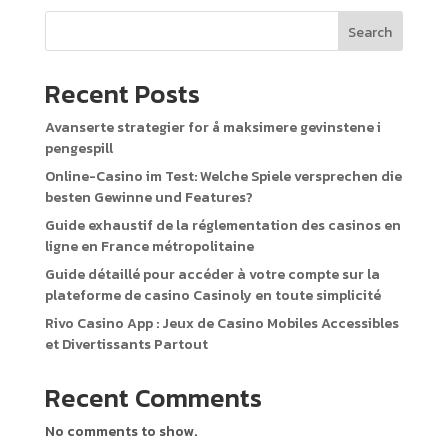
Search
Recent Posts
Avanserte strategier for å maksimere gevinstene i
pengespill
Online-Casino im Test: Welche Spiele versprechen die
besten Gewinne und Features?
Guide exhaustif de la réglementation des casinos en
ligne en France métropolitaine
Guide détaillé pour accéder à votre compte sur la
plateforme de casino Casinoly en toute simplicité
Rivo Casino App : Jeux de Casino Mobiles Accessibles
et Divertissants Partout
Recent Comments
No comments to show.