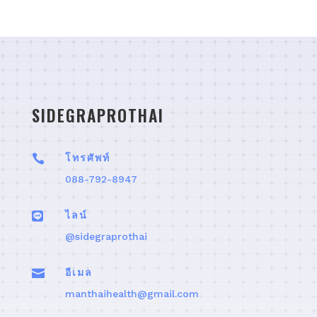
SIDEGRAPROTHAI

โทรศัพท์
088-792-8947

ไลน์
@sidegraprothai

อีเมล
manthaihealth@gmail.com