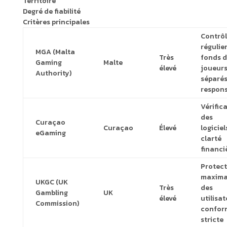
Territoire
Degré de fiabilité
Critères principales
Contrôl
régulier
MGA (Malta
Très
fonds d
Gaming
Malte
élevé
joueur
Authority)
séparés
respon
Vérific
des
Curaçao
Curaçao
Élevé
logiciel
eGaming
clarté
financi
Protect
maxima
UKGC (UK
Très
des
Gambling
UK
élevé
utilisat
Commission)
confor
stricte