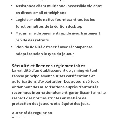
Assistance client multicanal accessible via chat
en direct, email et téléphone
Logiciel mobile native fournissant toutes les
fonctionnalités de la édition desktop
Mécanisme de paiement rapide avec traitement
rapide des retraits
Plan de fidélité attractif avec récompenses
adaptées selon le type du joueur
Sécurité et licences réglementaires
La validité d’un établissement de gaming virtuel
repose principalement sur ses certifications et
autorisations d’exploitation. Les acteurs sérieux
obtiennent des autorisations auprès d’autorités
reconnues internationalement, garantissant ainsi le
respect des normes strictes en matière de
protection des joueurs et d’équité des jeux.
Autorité de régulation