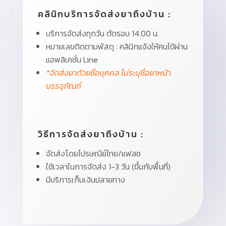
คลินิกบริการจัดส่งยาถึงบ้าน :
บริการจัดส่งทุกวัน ตัดรอบ 14.00 น.
หมายเลขติดตามพัสดุ : คลินิกแจ้งให้คนไข้ผ่าน
แอพลิเคชั่น Line
*จัดส่งยาด้วยชื่อบุคคล ไม่ระบุชื่อยาหน้า
บรรจุภัณฑ์
วิธีการจัดส่งยาถึงบ้าน :
จัดส่งโดยไปรษณีย์ไทย/แฟลช
ใช้เวลาในการจัดส่ง 1-3 วัน (ขึ้นกับพื้นที่)
มีบริการเก็บเงินปลายทาง