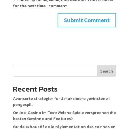
for the next time I comment.
Search
Recent Posts
Avanserte strategier for å maksimere gevinstene i
pengespill
Online-Casino im Test: Welche Spiele versprechen die
besten Gewinne und Features?
Guide exhaustif de la réglementation des casinos en