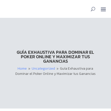
GUÍA EXHAUSTIVA PARA DOMINAR EL
POKER ONLINE Y MAXIMIZAR TUS
GANANCIAS
Home
Uncategorized
Guía Exhaustiva para
9
9
Dominar el Poker Online y Maximizar tus Ganancias