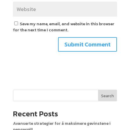
Save my name, email, and website in this browser
for the next time I comment.
Search
Recent Posts
Avanserte strategier for å maksimere gevinstene i
pengespill