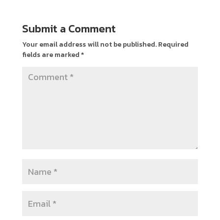
Submit a Comment
Your email address will not be published.
Required
fields are marked
*