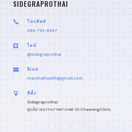
SIDEGRAPROTHAI

โทรศัพท์
088-792-8947

ไลน์
@sidegraprothai

อีเมล
manthaihealth@gmail.com

ที่ตั้ง
Sidegraprothai
ศูนย์ยาสมรรถภาพทางเพศ Dr.ChawengClinic