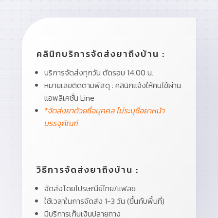
คลินิกบริการจัดส่งยาถึงบ้าน :
บริการจัดส่งทุกวัน ตัดรอบ 14.00 น.
หมายเลขติดตามพัสดุ : คลินิกแจ้งให้คนไข้ผ่าน
แอพลิเคชั่น Line
*จัดส่งยาด้วยชื่อบุคคล ไม่ระบุชื่อยาหน้า
บรรจุภัณฑ์
วิธีการจัดส่งยาถึงบ้าน :
จัดส่งโดยไปรษณีย์ไทย/แฟลช
ใช้เวลาในการจัดส่ง 1-3 วัน (ขึ้นกับพื้นที่)
มีบริการเก็บเงินปลายทาง