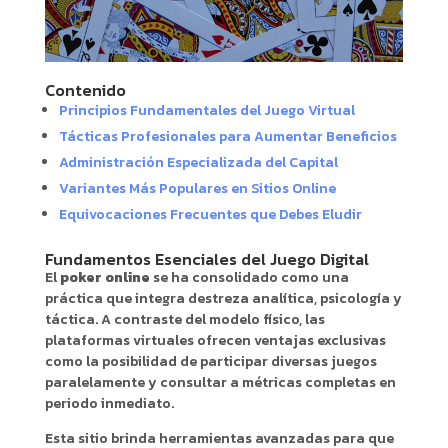
Contenido
Principios Fundamentales del Juego Virtual
Tácticas Profesionales para Aumentar Beneficios
Administración Especializada del Capital
Variantes Más Populares en Sitios Online
Equivocaciones Frecuentes que Debes Eludir
Fundamentos Esenciales del Juego Digital
El
poker online
se ha consolidado como una
práctica que integra destreza analítica, psicología y
táctica. A contraste del modelo físico, las
plataformas virtuales ofrecen ventajas exclusivas
como la posibilidad de participar diversas juegos
paralelamente y consultar a métricas completas en
periodo inmediato.
Esta sitio brinda herramientas avanzadas para que