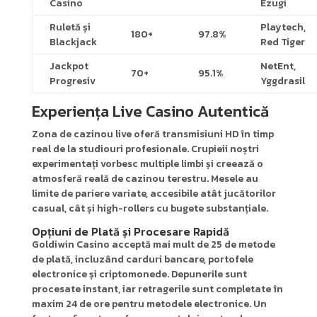
Casino
Ezugi
Ruletă și
Playtech,
180+
97.8%
Blackjack
Red Tiger
Jackpot
NetEnt,
70+
95.1%
Progresiv
Yggdrasil
Experiența Live Casino Autentică
Zona de cazinou live oferă transmisiuni HD în timp
real de la studiouri profesionale. Crupieii noștri
experimentați vorbesc multiple limbi și creează o
atmosferă reală de cazinou terestru. Mesele au
limite de pariere variate, accesibile atât jucătorilor
casual, cât și high-rollers cu bugete substanțiale.
Opțiuni de Plată și Procesare Rapidă
Goldiwin Casino acceptă mai mult de 25 de metode
de plată, incluzând carduri bancare, portofele
electronice și criptomonede. Depunerile sunt
procesate instant, iar retragerile sunt completate în
maxim 24 de ore pentru metodele electronice. Un