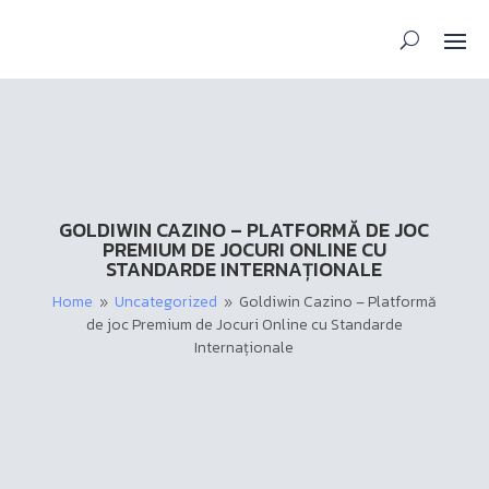
GOLDIWIN CAZINO – PLATFORMĂ DE JOC
PREMIUM DE JOCURI ONLINE CU
STANDARDE INTERNAȚIONALE
Home
Uncategorized
Goldiwin Cazino – Platformă
9
9
de joc Premium de Jocuri Online cu Standarde
Internaționale