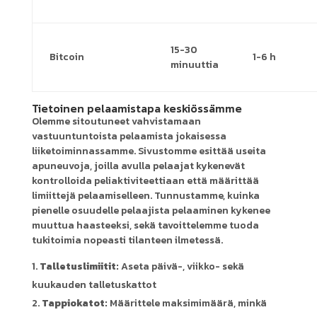
15-30
Bitcoin
1-6 h
minuuttia
Tietoinen pelaamistapa keskiössämme
Olemme sitoutuneet vahvistamaan
vastuuntuntoista pelaamista jokaisessa
liiketoiminnassamme. Sivustomme esittää useita
apuneuvoja, joilla avulla pelaajat kykenevät
kontrolloida peliaktiviteettiaan että määrittää
limiittejä pelaamiselleen. Tunnustamme, kuinka
pienelle osuudelle pelaajista pelaaminen kykenee
muuttua haasteeksi, sekä tavoittelemme tuoda
tukitoimia nopeasti tilanteen ilmetessä.
Talletuslimiitit:
Aseta päivä-, viikko- sekä
kuukauden talletuskattot
Tappiokatot:
Määrittele maksimimäärä, minkä