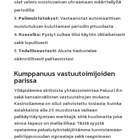
olet valmis suostuvainen uhraamaan määritellyllä
periodilla
Pelimuistutukset:
Vastaanotat automaattisen
muistutuksen kuluttamasi periodin pituudesta
Itsesulku:
Pystyt sulkea tilisi käytön väliaikaisesti
sekä lopullisesti
Todellisuustesti:
Alusta tiedustelee
säännöllisesti pelitavoistasi
Kumppanuus vastuutoimijoiden
parissa
Ylläpidämme aktiivista yhteistoimintaa Peluuri.fi:n
sekä kansainvälisten vastuutahojen mukana.
Kasinollamme on ollut vahvistettu tosiasia, kuinka
asiakkaista alle 2% muodostaa vaikean
pelikäyttäytymisen merkkejä, siitä huolimatta joka
ainoa tapaus on meille liikaa. Tästä syystä
opetamme palvelutyöntekijöitämme tunnistamaan
peliriippuvuuden signaaleja sekä reagoimaan