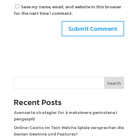
Save my name, email, and website in this browser
for the next time I comment.
Search
Recent Posts
Avanserte strategier for å maksimere gevinstene i
pengespill
Online-Casino im Test: Welche Spiele versprechen die
besten Gewinne und Features?