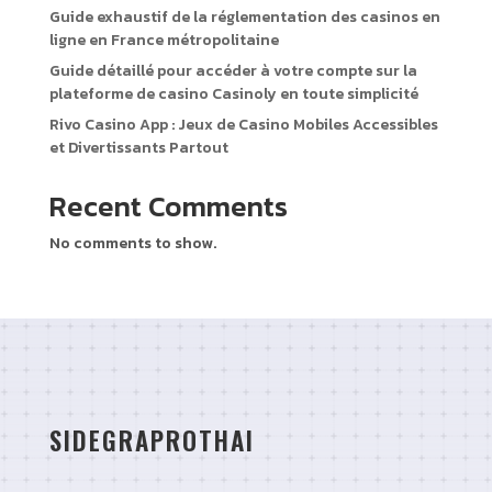
Guide exhaustif de la réglementation des casinos en
ligne en France métropolitaine
Guide détaillé pour accéder à votre compte sur la
plateforme de casino Casinoly en toute simplicité
Rivo Casino App : Jeux de Casino Mobiles Accessibles
et Divertissants Partout
Recent Comments
No comments to show.
SIDEGRAPROTHAI