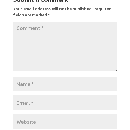
Your email address will not be published.
Required
fields are marked
*