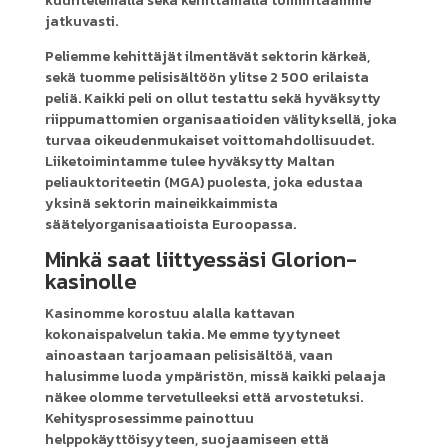
kuuntelemalla sekä kehittämällä toimintaamme
jatkuvasti.
Peliemme kehittäjät ilmentävät sektorin kärkeä,
sekä tuomme pelisisältöön ylitse 2 500 erilaista
peliä. Kaikki peli on ollut testattu sekä hyväksytty
riippumattomien organisaatioiden välityksellä, joka
turvaa oikeudenmukaiset voittomahdollisuudet.
Liiketoimintamme tulee hyväksytty Maltan
peliauktoriteetin (MGA) puolesta, joka edustaa
yksinä sektorin maineikkaimmista
säätelyorganisaatioista Euroopassa.
Minkä saat liittyessäsi Glorion-
kasinolle
Kasinomme korostuu alalla kattavan
kokonaispalvelun takia. Me emme tyytyneet
ainoastaan tarjoamaan pelisisältöä, vaan
halusimme luoda ympäristön, missä kaikki pelaaja
näkee olomme tervetulleeksi että arvostetuksi.
Kehitysprosessimme painottuu
helppokäyttöisyyteen, suojaamiseen että