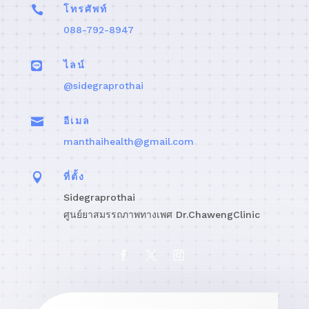

โทรศัพท์
088-792-8947

ไลน์
@sidegraprothai

อีเมล
manthaihealth@gmail.com

ที่ตั้ง
Sidegraprothai
ศูนย์ยาสมรรถภาพทางเพศ Dr.ChawengClinic