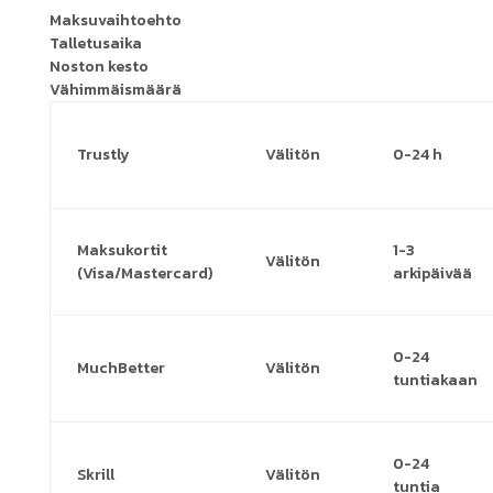
Maksuvaihtoehto
Talletusaika
Noston kesto
Vähimmäismäärä
Trustly
Välitön
0-24 h
Maksukortit
1-3
Välitön
(Visa/Mastercard)
arkipäivää
0-24
MuchBetter
Välitön
tuntiakaan
0-24
Skrill
Välitön
tuntia