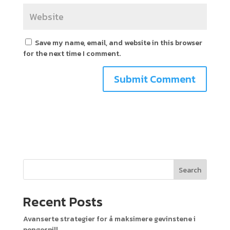
Save my name, email, and website in this browser
for the next time I comment.
Search
Recent Posts
Avanserte strategier for å maksimere gevinstene i
pengespill