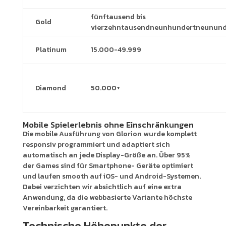
fünftausend bis
Gold
vierzehntausendneunhundertneunund
Platinum
15.000-49.999
Diamond
50.000+
Mobile Spielerlebnis ohne Einschränkungen
Die mobile Ausführung von Glorion wurde komplett
responsiv programmiert und adaptiert sich
automatisch an jede Display-Größe an. Über 95%
der Games sind für Smartphone- Geräte optimiert
und laufen smooth auf iOS- und Android-Systemen.
Dabei verzichten wir absichtlich auf eine extra
Anwendung, da die webbasierte Variante höchste
Vereinbarkeit garantiert.
Technische Höhepunkte der