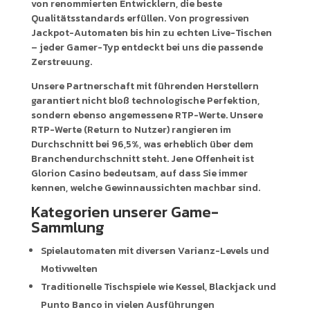
von renommierten Entwicklern, die beste
Qualitätsstandards erfüllen. Von progressiven
Jackpot-Automaten bis hin zu echten Live-Tischen
– jeder Gamer-Typ entdeckt bei uns die passende
Zerstreuung.
Unsere Partnerschaft mit führenden Herstellern
garantiert nicht bloß technologische Perfektion,
sondern ebenso angemessene RTP-Werte. Unsere
RTP-Werte (Return to Nutzer) rangieren im
Durchschnitt bei 96,5%, was erheblich über dem
Branchendurchschnitt steht. Jene Offenheit ist
Glorion Casino bedeutsam, auf dass Sie immer
kennen, welche Gewinnaussichten machbar sind.
Kategorien unserer Game-
Sammlung
Spielautomaten mit diversen Varianz-Levels und
Motivwelten
Traditionelle Tischspiele wie Kessel, Blackjack und
Punto Banco in vielen Ausführungen