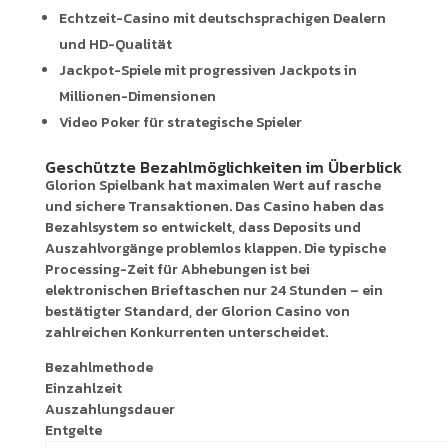
Echtzeit-Casino mit deutschsprachigen Dealern
und HD-Qualität
Jackpot-Spiele mit progressiven Jackpots in
Millionen-Dimensionen
Video Poker für strategische Spieler
Geschützte Bezahlmöglichkeiten im Überblick
Glorion Spielbank hat maximalen Wert auf rasche
und sichere Transaktionen. Das Casino haben das
Bezahlsystem so entwickelt, dass Deposits und
Auszahlvorgänge problemlos klappen. Die typische
Processing-Zeit für Abhebungen ist bei
elektronischen Brieftaschen nur 24 Stunden – ein
bestätigter Standard, der Glorion Casino von
zahlreichen Konkurrenten unterscheidet.
Bezahlmethode
Einzahlzeit
Auszahlungsdauer
Entgelte