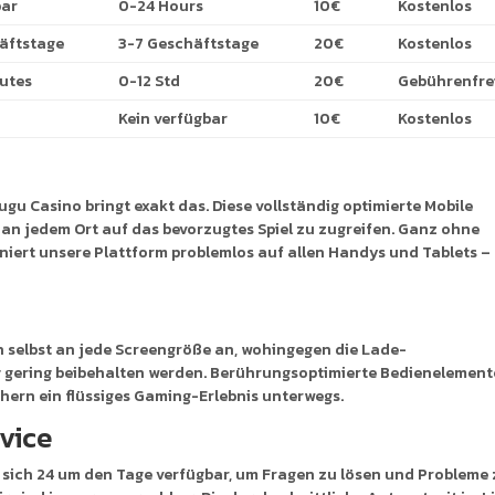
bar
0-24 Hours
10€
Kostenlos
häftstage
3-7 Geschäftstage
20€
Kostenlos
nutes
0-12 Std
20€
Gebührenfre
Kein verfügbar
10€
Kostenlos
Fugu Casino bringt exakt das. Diese vollständig optimierte Mobile
d an jedem Ort auf das bevorzugtes Spiel zu zugreifen. Ganz ohne
niert unsere Plattform problemlos auf allen Handys und Tablets –
n selbst an jede Screengröße an, wohingegen die Lade-
g gering beibehalten werden. Berührungsoptimierte Bedienelement
ern ein flüssiges Gaming-Erlebnis unterwegs.
vice
sich 24 um den Tage verfügbar, um Fragen zu lösen und Probleme