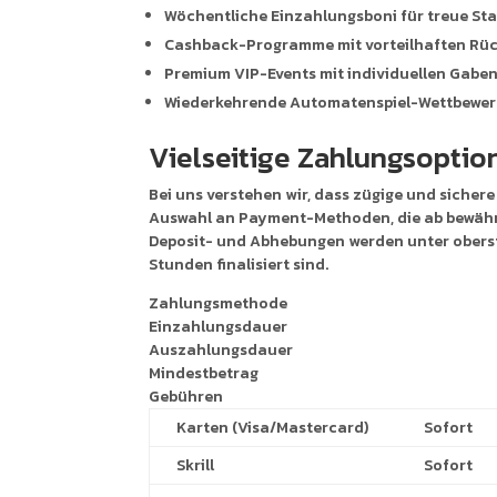
Wöchentliche Einzahlungsboni für treue 
Cashback-Programme mit vorteilhaften Rü
Premium VIP-Events mit individuellen Gabe
Wiederkehrende Automatenspiel-Wettbewerb
Vielseitige Zahlungsoptio
Bei uns verstehen wir, dass zügige und sicher
Auswahl an Payment-Methoden, die ab bewährt
Deposit- und Abhebungen werden unter oberster
Stunden finalisiert sind.
Zahlungsmethode
Einzahlungsdauer
Auszahlungsdauer
Mindestbetrag
Gebühren
Karten (Visa/Mastercard)
Sofort
Skrill
Sofort