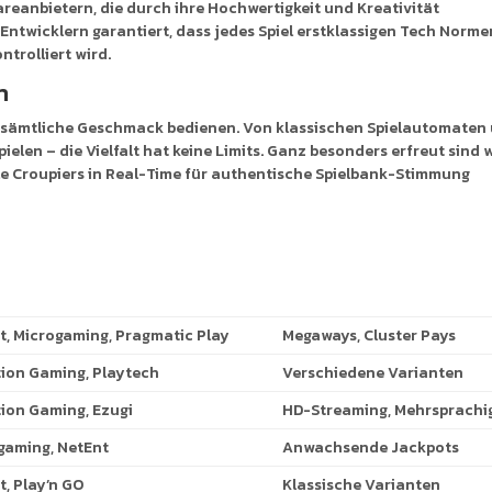
reanbietern, die durch ihre Hochwertigkeit und Kreativität
Entwicklern garantiert, dass jedes Spiel erstklassigen Tech Norme
ntrolliert wird.
n
die sämtliche Geschmack bedienen. Von klassischen Spielautomaten
ielen – die Vielfalt hat keine Limits. Ganz besonders erfreut sind 
lle Croupiers in Real-Time für authentische Spielbank-Stimmung
t, Microgaming, Pragmatic Play
Megaways, Cluster Pays
tion Gaming, Playtech
Verschiedene Varianten
tion Gaming, Ezugi
HD-Streaming, Mehrsprachi
gaming, NetEnt
Anwachsende Jackpots
t, Play’n GO
Klassische Varianten