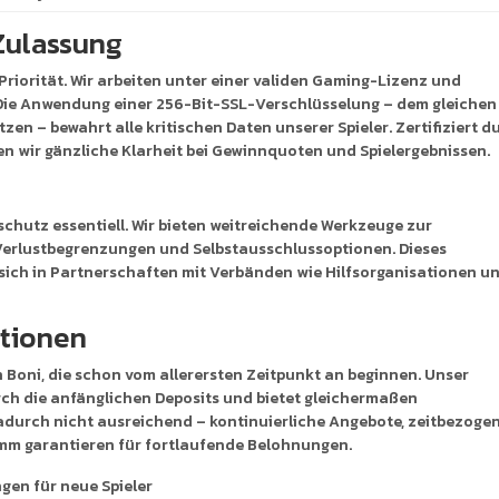
Zulassung
Priorität. Wir arbeiten unter einer validen Gaming-Lizenz und
 Die Anwendung einer 256-Bit-SSL-Verschlüsselung – dem gleichen
tzen – bewahrt alle kritischen Daten unserer Spieler. Zertifiziert d
en wir gänzliche Klarheit bei Gewinnquoten und Spielergebnissen.
schutz essentiell. Wir bieten weitreichende Werkzeuge zur
, Verlustbegrenzungen und Selbstausschlussoptionen. Dieses
 sich in Partnerschaften mit Verbänden wie Hilfsorganisationen u
otionen
n Boni, die schon vom allerersten Zeitpunkt an beginnen. Unser
rch die anfänglichen Deposits und bietet gleichermaßen
adurch nicht ausreichend – kontinuierliche Angebote, zeitbezoge
amm garantieren für fortlaufende Belohnungen.
en für neue Spieler