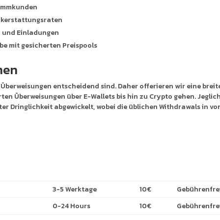
Stammkunden
ckerstattungsraten
n und Einladungen
e mit gesicherten Preispools
nen
e Überweisungen entscheidend sind. Daher offerieren wir eine breit
en Überweisungen über E-Wallets bis hin zu Crypto gehen. Jeglic
 Dringlichkeit abgewickelt, wobei die üblichen Withdrawals in vo
3-5 Werktage
10€
Gebührenfre
0-24 Hours
10€
Gebührenfre