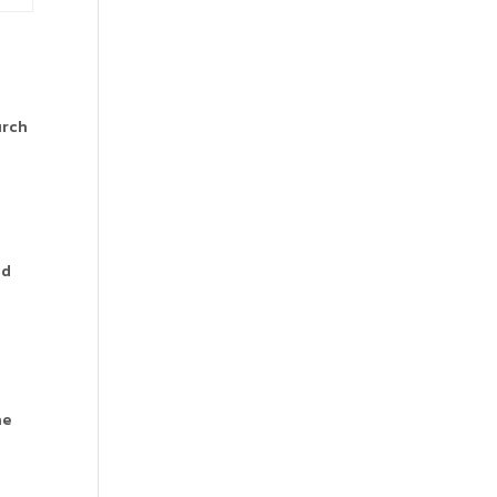
urch
nd
ne