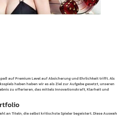
lspaß auf Premium Level auf Absicherung und Ehrlichkeit trifft. Als
sspiels haben haben wir es als Ziel zur Aufgabe gesetzt, unseren
bnis zu offerieren, das mittels Innovationskraft, Klarheit und
rtfolio
 an Titeln, die selbst kritischste Spieler begeistert. Diese Auswah