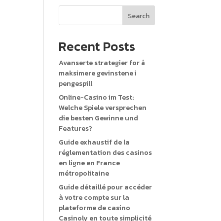
Search
Recent Posts
Avanserte strategier for å
maksimere gevinstene i
pengespill
Online-Casino im Test:
Welche Spiele versprechen
die besten Gewinne und
Features?
Guide exhaustif de la
réglementation des casinos
en ligne en France
métropolitaine
Guide détaillé pour accéder
à votre compte sur la
plateforme de casino
Casinoly en toute simplicité