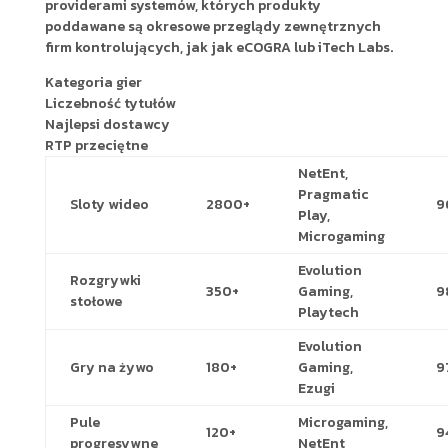
providerami systemów, których produkty
poddawane są okresowe przeglądy zewnętrznych
firm kontrolujących, jak jak eCOGRA lub iTech Labs.
Kategoria gier
Liczebność tytułów
Najlepsi dostawcy
RTP przeciętne
NetEnt,
Pragmatic
Sloty wideo
2800+
9
Play,
Microgaming
Evolution
Rozgrywki
350+
Gaming,
9
stołowe
Playtech
Evolution
Gry na żywo
180+
Gaming,
9
Ezugi
Pule
Microgaming,
120+
9
progresywne
NetEnt