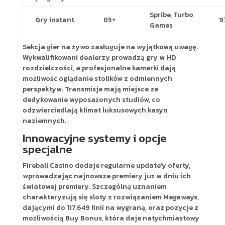
Spribe, Turbo
Gry instant
85+
9
Games
Sekcja gier na żywo zasługuje na wyjątkową uwagę.
Wykwalifikowani dealerzy prowadzą gry w HD
rozdzielczości, a profesjonalne kamerki dają
możliwość oglądanie stolików z odmiennych
perspektyw. Transmisje mają miejsce ze
dedykowanie wyposażonych studiów, co
odzwierciedlają klimat luksusowych kasyn
naziemnych.
Innowacyjne systemy i opcje
specjalne
Fireball Casino dodaje regularne update’y oferty,
wprowadzając najnowsze premiery już w dniu ich
światowej premiery. Szczególną uznaniem
charakteryzują się sloty z rozwiązaniem Megaways,
dającymi do 117,649 linii na wygraną, oraz pozycje z
możliwością Buy Bonus, która daje natychmiastowy