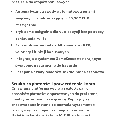
przejście do etapów bonusowych.
Automatyczne zawody automatowe z pulami
wygranych przekraczającymi 50,000 EUR
miesięcznie
Tryb demo osiągalna dla 98% pozycji bez potrzeby
zakładania konta
Szczegółowe narzędzia filtrowania wg RTP,
volatility i funkcji bonusowych
Integracja z systemem GameSense wspierającym
świadome nastawienie do hazardu
Specjalne działy tematów uaktualniane sezonowo
Struktura płatności i potwierdzenie konta
Omawiana platforma wspiera rozległą gamę
sposobów płatności dopasowanych do preferencji
międzynarodowej bazy graczy. Depozyty są
przetwarzane instant, co pozwala wystartować
rozgrywkę bez niepotrzebnego oczekiwania.
Najniższa kwota wpłaty to 10 EUR, natomiast