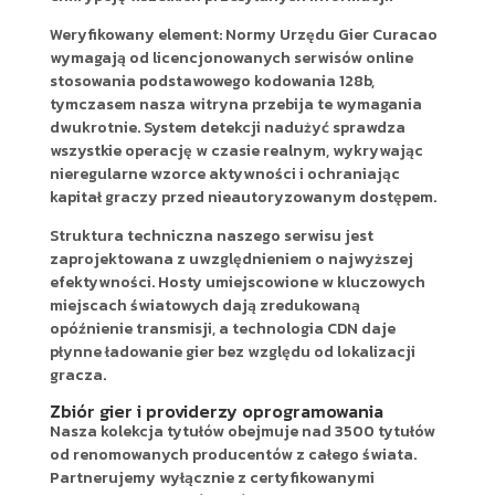
Weryfikowany element: Normy Urzędu Gier Curacao
wymagają od licencjonowanych serwisów online
stosowania podstawowego kodowania 128b,
tymczasem nasza witryna przebija te wymagania
dwukrotnie. System detekcji nadużyć sprawdza
wszystkie operację w czasie realnym, wykrywając
nieregularne wzorce aktywności i ochraniając
kapitał graczy przed nieautoryzowanym dostępem.
Struktura techniczna naszego serwisu jest
zaprojektowana z uwzględnieniem o najwyższej
efektywności. Hosty umiejscowione w kluczowych
miejscach światowych dają zredukowaną
opóźnienie transmisji, a technologia CDN daje
płynne ładowanie gier bez względu od lokalizacji
gracza.
Zbiór gier i providerzy oprogramowania
Nasza kolekcja tytułów obejmuje nad 3500 tytułów
od renomowanych producentów z całego świata.
Partnerujemy wyłącznie z certyfikowanymi