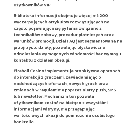
użytkowników VIP.
Biblioteka informacji obejmuje więcej niż 200
wyczerpujących artykułów rozwiązujących na
często pojawiające się pytania związane z
technikaliów zabawy, procedur płatniczych oraz
warunków promocji. Dział FAQ jest segmentowana na
przejrzyste działy, pozwalając błyskawiczne
odnalezienie wymaganych wiadomości bez wymogu
kontaktu z działem obsługi.
Fireball Casino implementuje proaktywne approach
do interakcji z graczami, zawiadamiając o
nadchodzących ofertach, nowych grach oraz
zmianach w regulaminie poprzez alerty push, SMS
lub newsletter. Mechanizm ten pozwala
użytkownikom zostać na bieżąco z wszystkimi
informacjami witryny, nie przegapiając
wartościowych okazji do pomnożenia osobistego
bankrolla.