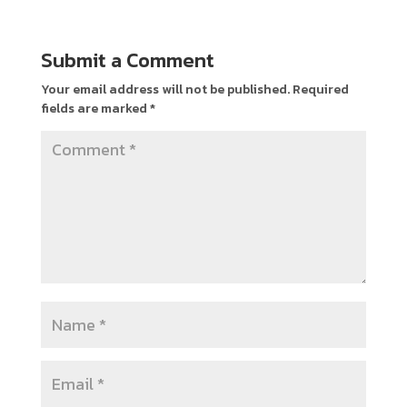
Submit a Comment
Your email address will not be published.
Required
fields are marked
*