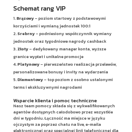
Schemat rang VIP
Brązowy
– poziom startowy z podstawowymi
korzyściami i wymianą jednostek 100:1
Srebrny
– podniesiony współczynnik wymiany
jednostek oraz tygodniowe nagrody cashback
Złoty
– dedykowany manager konta, wyższe
granice wypłat i unikalne promocje
Platynowy
– pierwszeństwo realizacja przelewów,
personalizowane bonusy i invity na wydarzenia
Diamentowy
– top poziom z osobno ustalonymi
terms i ekskluzywnymi nagrodami
Wsparcie klienta i pomoc techniczne
Nasz team pomocy składa się z wykwalifikowanych
agentów dostępnych całodobowo przez wszystkie
dni w tygodniu. Łączność ma miejsce w języku
ojczystym za poprzez chatu na live, e-maila
elektronicznej oraz specjalnej linii telefonicznej dla