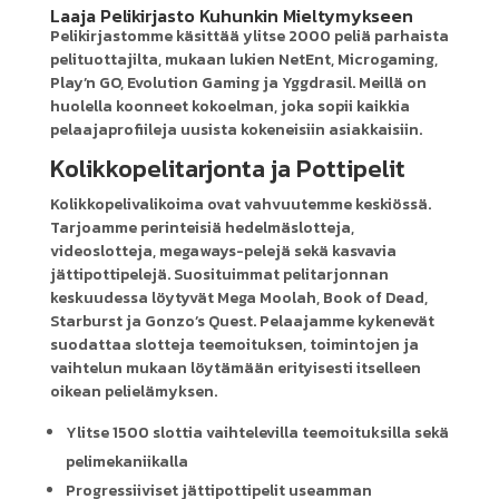
Laaja Pelikirjasto Kuhunkin Mieltymykseen
Pelikirjastomme käsittää ylitse 2000 peliä parhaista
pelituottajilta, mukaan lukien NetEnt, Microgaming,
Play’n GO, Evolution Gaming ja Yggdrasil. Meillä on
huolella koonneet kokoelman, joka sopii kaikkia
pelaajaprofiileja uusista kokeneisiin asiakkaisiin.
Kolikkopelitarjonta ja Pottipelit
Kolikkopelivalikoima ovat vahvuutemme keskiössä.
Tarjoamme perinteisiä hedelmäslotteja,
videoslotteja, megaways-pelejä sekä kasvavia
jättipottipelejä. Suosituimmat pelitarjonnan
keskuudessa löytyvät Mega Moolah, Book of Dead,
Starburst ja Gonzo’s Quest. Pelaajamme kykenevät
suodattaa slotteja teemoituksen, toimintojen ja
vaihtelun mukaan löytämään erityisesti itselleen
oikean pelielämyksen.
Ylitse 1500 slottia vaihtelevilla teemoituksilla sekä
pelimekaniikalla
Progressiiviset jättipottipelit useamman