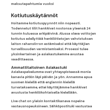
maksutapahtumia vuoksi
Kotiutuskäytännöt
Hoitamme kotiutuspyynnöt niin nopeasti.
Todennetut tilit hankkivat nostonsa yleensä 24
tunnin kuluessa arkipäivinä. Alussa oleva voittojen
kotiutus edellyttää henkilötietojen vahvistuksen
laiton rahansiirron estämiseksi että käyttäjien
turvallisuuden varmistamiseksi. Prosessi tulee
yksinkertainen ja asiakastukemme avustaa
vaadittaessa.
Ammattitaitoinen Asiakastuki
Asiakaspalvelumme ovat yhteyspisteessä monia
kanavia pitkin läpi päivän ja yön. Annamme apua
suomen kielellä että englannin kielellä
turvataksemme, ettei käyttäjämme hankkivat
avustusta henkilökohtaisella kielellään.
Live chat on yleisin kontaktikanava nopeine
vastausnopeuksineen. Sähköpostituki vastustaa