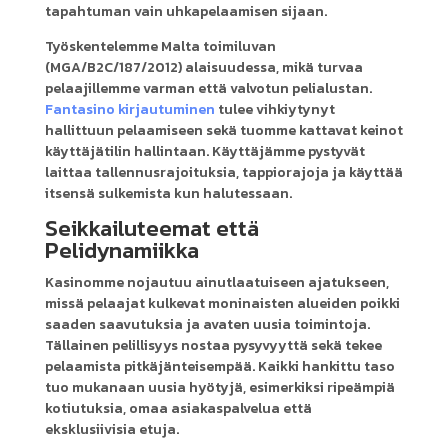
tapahtuman vain uhkapelaamisen sijaan.
Työskentelemme Malta toimiluvan
(MGA/B2C/187/2012) alaisuudessa, mikä turvaa
pelaajillemme varman että valvotun pelialustan.
Fantasino kirjautuminen
tulee vihkiytynyt
hallittuun pelaamiseen sekä tuomme kattavat keinot
käyttäjätilin hallintaan. Käyttäjämme pystyvät
laittaa tallennusrajoituksia, tappiorajoja ja käyttää
itsensä sulkemista kun halutessaan.
Seikkailuteemat että
Pelidynamiikka
Kasinomme nojautuu ainutlaatuiseen ajatukseen,
missä pelaajat kulkevat moninaisten alueiden poikki
saaden saavutuksia ja avaten uusia toimintoja.
Tällainen pelillisyys nostaa pysyvyyttä sekä tekee
pelaamista pitkäjänteisempää. Kaikki hankittu taso
tuo mukanaan uusia hyötyjä, esimerkiksi ripeämpiä
kotiutuksia, omaa asiakaspalvelua että
eksklusiivisia etuja.