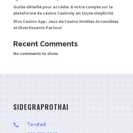
Guide détaillé pour accéder à votre compte sur la
plateforme de casino Casinoly en toute simplicité
Rivo Casino App : Jeux de Casino Mobiles Accessibles
et Divertissants Partout
Recent Comments
No comments to show.
SIDEGRAPROTHAI

โทรศัพท์