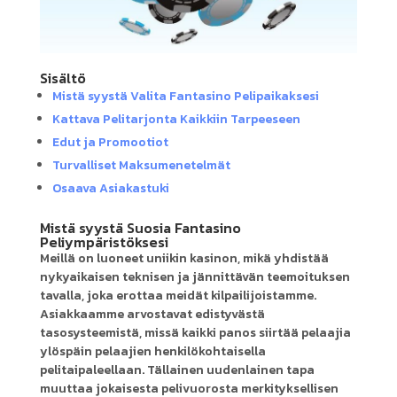
Sisältö
Mistä syystä Valita Fantasino Pelipaikaksesi
Kattava Pelitarjonta Kaikkiin Tarpeeseen
Edut ja Promootiot
Turvalliset Maksumenetelmät
Osaava Asiakastuki
Mistä syystä Suosia Fantasino
Peliympäristöksesi
Meillä on luoneet uniikin kasinon, mikä yhdistää
nykyaikaisen teknisen ja jännittävän teemoituksen
tavalla, joka erottaa meidät kilpailijoistamme.
Asiakkaamme arvostavat edistyvästä
tasosysteemistä, missä kaikki panos siirtää pelaajia
ylöspäin pelaajien henkilökohtaisella
pelitaipaleellaan. Tällainen uudenlainen tapa
muuttaa jokaisesta pelivuorosta merkityksellisen