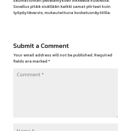
saumattoman pelielämyksen liikkeellä kulkiessa.
Sovellus pitää sisällään kaikki samat piirteet kuin
työpöytäversio, mukautettuna kosketusnäytöille.
Submit a Comment
Your email address will not be published.
Required
fields are marked
*