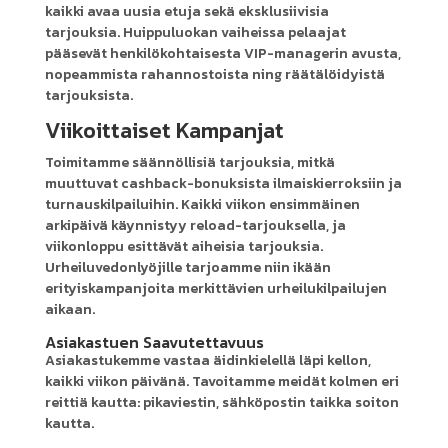
kaikki avaa uusia etuja sekä eksklusiivisia
tarjouksia. Huippuluokan vaiheissa pelaajat
pääsevät henkilökohtaisesta VIP-managerin avusta,
nopeammista rahannostoista ning räätälöidyistä
tarjouksista.
Viikoittaiset Kampanjat
Toimitamme säännöllisiä tarjouksia, mitkä
muuttuvat cashback-bonuksista ilmaiskierroksiin ja
turnauskilpailuihin. Kaikki viikon ensimmäinen
arkipäivä käynnistyy reload-tarjouksella, ja
viikonloppu esittävät aiheisia tarjouksia.
Urheiluvedonlyöjille tarjoamme niin ikään
erityiskampanjoita merkittävien urheilukilpailujen
aikaan.
Asiakastuen Saavutettavuus
Asiakastukemme vastaa äidinkielellä läpi kellon,
kaikki viikon päivänä. Tavoitamme meidät kolmen eri
reittiä kautta: pikaviestin, sähköpostin taikka soiton
kautta.