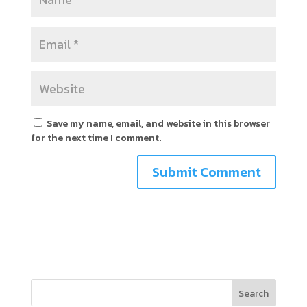
Save my name, email, and website in this browser
for the next time I comment.
Search