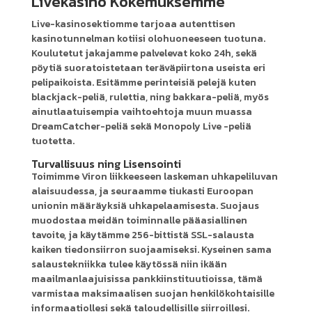
Livekasino Kokemuksemme
Live-kasinosektiomme tarjoaa autenttisen
kasinotunnelman kotiisi olohuoneeseen tuotuna.
Koulutetut jakajamme palvelevat koko 24h, sekä
pöytiä suoratoistetaan teräväpiirtona useista eri
pelipaikoista. Esitämme perinteisiä pelejä kuten
blackjack-peliä, rulettia, ning bakkara-peliä, myös
ainutlaatuisempia vaihtoehtoja muun muassa
DreamCatcher-peliä sekä Monopoly Live -peliä
tuotetta.
Turvallisuus ning Lisensointi
Toimimme Viron liikkeeseen laskeman uhkapeliluvan
alaisuudessa, ja seuraamme tiukasti Euroopan
unionin määräyksiä uhkapelaamisesta. Suojaus
muodostaa meidän toiminnalle pääasiallinen
tavoite, ja käytämme 256-bittistä SSL-salausta
kaiken tiedonsiirron suojaamiseksi. Kyseinen sama
salaustekniikka tulee käytössä niin ikään
maailmanlaajuisissa pankkiinstituutioissa, tämä
varmistaa maksimaalisen suojan henkilökohtaisille
informaatiollesi sekä taloudellisille siirroillesi.