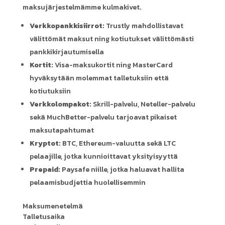
maksujärjestelmämme kulmakivet.
Verkkopankkisiirrot:
Trustly mahdollistavat
välittömät maksut ning kotiutukset välittömästi
pankkikirjautumisella
Kortit:
Visa-maksukortit ning MasterCard
hyväksytään molemmat talletuksiin että
kotiutuksiin
Verkkolompakot:
Skrill-palvelu, Neteller-palvelu
sekä MuchBetter-palvelu tarjoavat pikaiset
maksutapahtumat
Kryptot:
BTC, Ethereum-valuutta sekä LTC
pelaajille, jotka kunnioittavat yksityisyyttä
Prepaid:
Paysafe niille, jotka haluavat hallita
pelaamisbudjettia huolellisemmin
Maksumenetelmä
Talletusaika