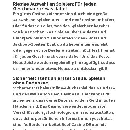
Riesige Auswahl an Spielen: Für jeden
Geschmack etwas dabei
Ein gutes Casino zeichnet sich durch eine große
Auswahl an Spielen aus – und Beef Casino DE liefert!
Hier findest du alles, was das Spielerherz begehrt:
von klassischen Slot-Spielen über Roulette und
Blackjack bis hin zu modernen Video-Slots und
Jackpot-Spielen. Egal, ob du lieber alleine spielst
oder gegen echte Dealer antreten möchtest, hier ist
für jeden Geschmack etwas dabei. Und das Beste:
Neue Spiele werden regelmäßig hinzugefügt, sodass
es immer wieder etwas Neues zu entdecken gibt!
Sicherheit steht an erster Stelle: Spielen
ohne Bedenken
Sicherheit ist beim Online-Glücksspiel das A und O –
und das weiß auch Beef Casino DE. Hier kannst du
sicher sein, dass deine Daten und dein Geld in guten
Händen sind. Das Casino verwendet modernste
Verschlüsselungstechnologien, um sicherzustellen,
dass deine persönlichen Informationen geschützt
sind. Außerdem arbeitet Beef Casino DE nur mit