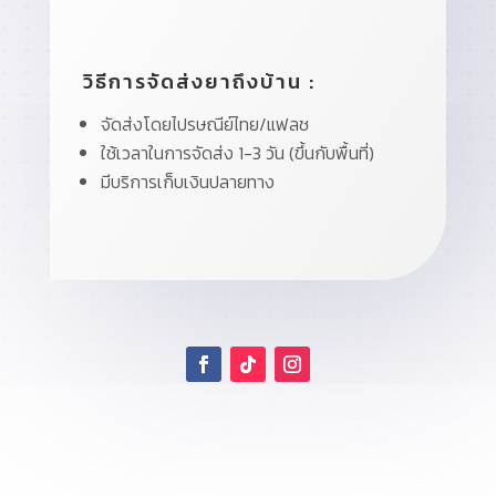
วิธีการจัดส่งยาถึงบ้าน :
จัดส่งโดยไปรษณีย์ไทย/แฟลช
ใช้เวลาในการจัดส่ง 1-3 วัน (ขึ้นกับพื้นที่)
มีบริการเก็บเงินปลายทาง