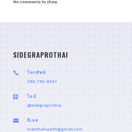
No comments to show.
SIDEGRAPROTHAI

โทรศัพท์
088-792-8947

ไลน์
@sidegraprothai

อีเมล
manthaihealth@gmail.com