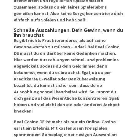
lizenzierten und regulierten Spielanbietern
zusammen, sodass du ein faires Spielerlebnis
genießen kannst. Also, keine Sorge, konzentriere dich
einfach aufs Spielen und hab Spaß!
Schnelle Auszahlungen: Dein Gewinn, wenn du
ihn brauchst
Es gibt nichts Frustrierenderes, als auf seine
Gewinne warten zu müssen – oder? Bei Beef Casino
DE musst du dir darüber keine Gedanken machen.
Hier werden Auszahlungen schnell und problemlos
abgewickelt, sodass du dein Geld immer dann
bekommst, wenn du es brauchst. Egal, ob du per
Kreditkarte, E-Wallet oder Banküberweisung
bezahlst, du kannst sicher sein, dass deine
Auszahlung schnell bearbeitet wird. So kannst du
dich ganz auf das Wesentliche konzentrieren: Spaß
haben und vielleicht den ein oder anderen Jackpot
knacken!
Beef Casino DE ist mehr als nur ein Online-Casino –
es ist ein Erlebnis. Mit kostenlosen Freispielen,
spannendem Gameplay, einer riesigen Auswahl an