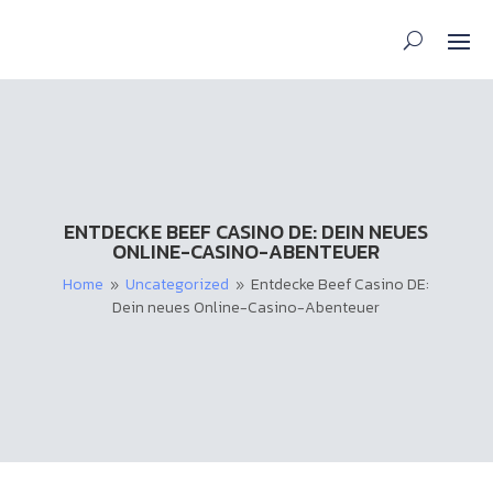
ENTDECKE BEEF CASINO DE: DEIN NEUES
ONLINE-CASINO-ABENTEUER
Home
Uncategorized
Entdecke Beef Casino DE:
9
9
Dein neues Online-Casino-Abenteuer