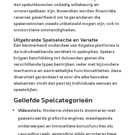
dat speluitkomsten volledig willekeurig en
onvoorspelbaar zijn. Bovendien worden financiële
reserves geverifieerd om te garanderen die
spelerswinsten steeds uitbetaald mogen zijn, ook in
onvoorziene omstandigheden.
Uitgebreide Spelselectie en Variatie
Één kenmerkend onderdeel van Engelse platforms is
de indrukwekkende variëteit in spelopties. Spelers
krijgen beschikking tot duizenden games die
verschillende types bestrijken, ieder met bijzondere
mechanica en aantrekkelijke functionaliteiten. Deze
diversiteit garandeert ervoor die elke bezoeker
elementen vindt dat past bij individuele wensen en
speelstijlen.
Geliefde Spelcategorieën
Videoslots:
Moderne videoslots domineren met
geavanceerde grafische engines, meeslepende
onderwerpen en innovatieve bonusfuncties als
cascading reels, expanding wilds en interactieve