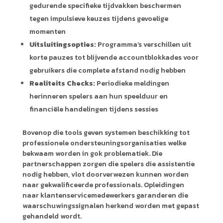
gedurende specifieke tijdvakken beschermen
tegen impulsieve keuzes tijdens gevoelige
momenten
Uitsluitingsopties:
Programma’s verschillen uit
korte pauzes tot blijvende accountblokkades voor
gebruikers die complete afstand nodig hebben
Realiteits Checks:
Periodieke meldingen
herinneren spelers aan hun speelduur en
financiële handelingen tijdens sessies
Bovenop die tools geven systemen beschikking tot
professionele ondersteuningsorganisaties welke
bekwaam worden in gok problematiek. Die
partnerschappen zorgen die spelers die assistentie
nodig hebben, vlot doorverwezen kunnen worden
naar gekwalificeerde professionals. Opleidingen
naar klantenservicemedewerkers garanderen die
waarschuwingssignalen herkend worden met gepast
gehandeld wordt.