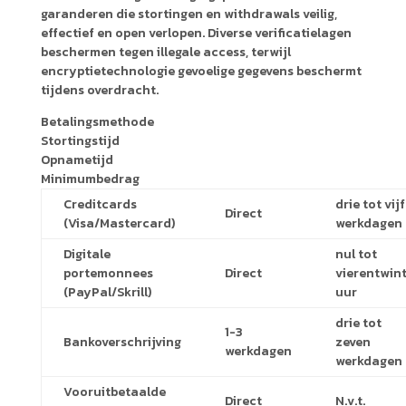
garanderen die stortingen en withdrawals veilig,
effectief en open verlopen. Diverse verificatielagen
beschermen tegen illegale access, terwijl
encryptietechnologie gevoelige gegevens beschermt
tijdens overdracht.
Betalingsmethode
Stortingstijd
Opnametijd
Minimumbedrag
Creditcards
drie tot vijf
Direct
(Visa/Mastercard)
werkdagen
Digitale
nul tot
portemonnees
Direct
vierentwint
(PayPal/Skrill)
uur
drie tot
1-3
Bankoverschrijving
zeven
werkdagen
werkdagen
Vooruitbetaalde
Direct
N.v.t.