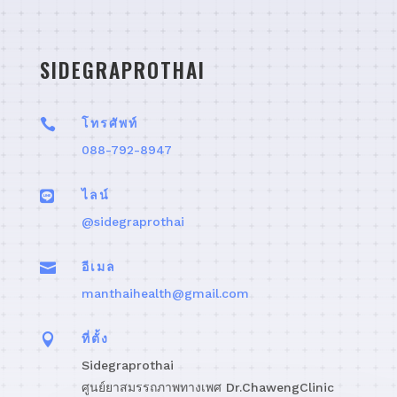
SIDEGRAPROTHAI

โทรศัพท์
088-792-8947

ไลน์
@sidegraprothai

อีเมล
manthaihealth@gmail.com

ที่ตั้ง
Sidegraprothai
ศูนย์ยาสมรรถภาพทางเพศ Dr.ChawengClinic