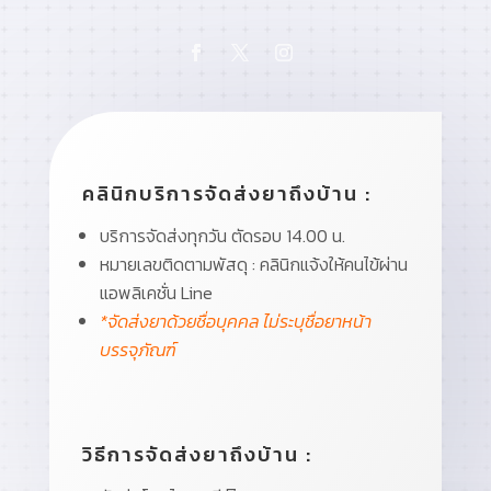
คลินิกบริการจัดส่งยาถึงบ้าน :
บริการจัดส่งทุกวัน ตัดรอบ 14.00 น.
หมายเลขติดตามพัสดุ : คลินิกแจ้งให้คนไข้ผ่าน
แอพลิเคชั่น Line
*จัดส่งยาด้วยชื่อบุคคล ไม่ระบุชื่อยาหน้า
บรรจุภัณฑ์
วิธีการจัดส่งยาถึงบ้าน :