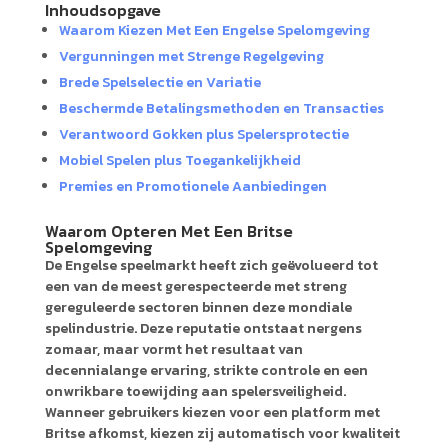
Inhoudsopgave
Waarom Kiezen Met Een Engelse Spelomgeving
Vergunningen met Strenge Regelgeving
Brede Spelselectie en Variatie
Beschermde Betalingsmethoden en Transacties
Verantwoord Gokken plus Spelersprotectie
Mobiel Spelen plus Toegankelijkheid
Premies en Promotionele Aanbiedingen
Waarom Opteren Met Een Britse
Spelomgeving
De Engelse speelmarkt heeft zich geëvolueerd tot
een van de meest gerespecteerde met streng
gereguleerde sectoren binnen deze mondiale
spelindustrie. Deze reputatie ontstaat nergens
zomaar, maar vormt het resultaat van
decennialange ervaring, strikte controle en een
onwrikbare toewijding aan spelersveiligheid.
Wanneer gebruikers kiezen voor een platform met
Britse afkomst, kiezen zij automatisch voor kwaliteit