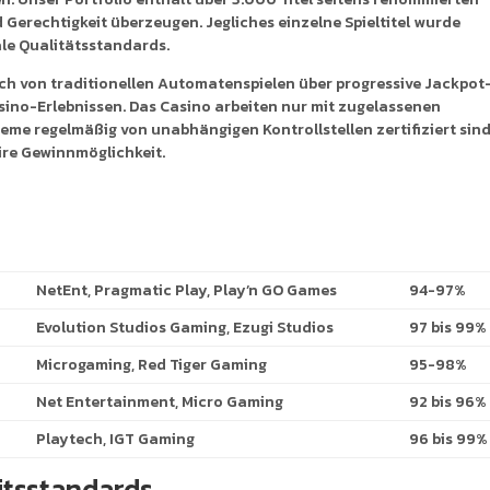
 Gerechtigkeit überzeugen. Jegliches einzelne Spieltitel wurde
le Qualitätsstandards.
 sich von traditionellen Automatenspielen über progressive Jackpot
ino-Erlebnissen. Das Casino arbeiten nur mit zugelassenen
me regelmäßig von unabhängigen Kontrollstellen zertifiziert sind
aire Gewinnmöglichkeit.
NetEnt, Pragmatic Play, Play’n GO Games
94-97%
Evolution Studios Gaming, Ezugi Studios
97 bis 99%
Microgaming, Red Tiger Gaming
95-98%
Net Entertainment, Micro Gaming
92 bis 96%
Playtech, IGT Gaming
96 bis 99%
itsstandards