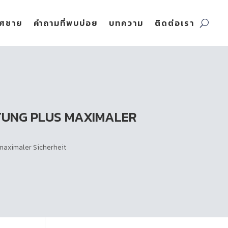
พศชาย
คำถามที่พบบ่อย
บทความ
ติดต่อเรา
UNG PLUS MAXIMALER S
maximaler Sicherheit