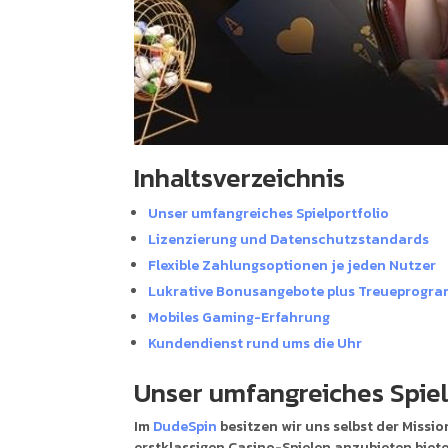
Inhaltsverzeichnis
Unser umfangreiches Spielportfolio
Lizenzierung und Datenschutzstandards
Flexible Zahlungsoptionen je jeden Nutzer
Lukrative Bonusangebote plus Treueprogr
Mobiles Gaming-Erfahrung
Kundendienst rund ums die Uhr
Unser umfangreiches Spie
Im
DudeSpin
besitzen wir uns selbst der Missio
erstklassigen Casino-Spielen anzubieten biete