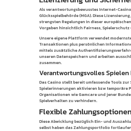
Als verantwortungsbewusstes Internet-Casino 
Glücksspielbehörde (MGA). Diese Lizensierung, 
strengsten Regelungen in dieser europäischen
Vorgaben hinsichtlich Fairness, Spielerschut
Unsere eigene Plattform verwendet modernste
Transaktionen plus persönlichen Information
mittels zusätzliche Authentifizierungsverfahr
unseren Datenspeichern und arbeiten ausschli
zusammen.
Verantwortungsvolles Spielen b
Das Casino stellt bereit umfassende Tools zur 
Spielerinnerungen aktivieren bzw temporäre 
Organisationen wie Gamcare und jener Bunde
Spielverhalten zu verhindern.
Flexible Zahlungsoptionen
Diese Abwicklung bezüglich Ein- und Auszahlun
selbst haben das Zahlungsportfolio fortlaufe