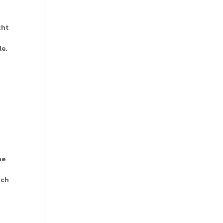
cht
le.
ne
ich