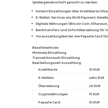
Spielergemeinschaft gerecht zu werden.
Instant Einzahlungen über Kreditkarte (Vis
E-Wallet-Services wie Skrill Payment, Nete
Digitale Währungen (Bitcoin Coin, Ethereum,
Banktransfers und Sofortüberweisung für t
Vorauszahlungskarten wie Paysafe Card für
Bezahlmethode
Minimale Einzahlung
Transaktionszeit Einzahlung
Bearbeitungszeit Auszahlung
Kreditkarte
10 EUR
E-Wallets
zehn EUR
Überweisung
20 EUR
Cryptowährungen
15 EUR
Paysafe Card
10 EUR