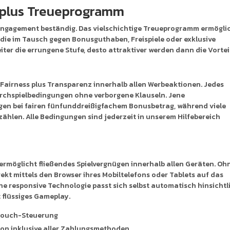
 plus Treueprogramm
 Engagement beständig. Das vielschichtige Treueprogramm ermögli
 die im Tausch gegen Bonusguthaben, Freispiele oder exklusive
er die errungene Stufe, desto attraktiver werden dann die Vortei
 Fairness plus Transparenz innerhalb allen Werbeaktionen. Jedes
urchspielbedingungen ohne verborgene Klauseln. Jene
en bei fairen fünfunddreißigfachem Bonusbetrag, während viele
 zählen. Alle Bedingungen sind jederzeit in unserem Hilfebereich
ermöglicht fließendes Spielvergnügen innerhalb allen Geräten. Oh
kt mittels den Browser ihres Mobiltelefons oder Tablets auf das
e responsive Technologie passt sich selbst automatisch hinsichtl
 flüssiges Gameplay.
 Touch-Steuerung
sion inklusive aller Zahlungsmethoden