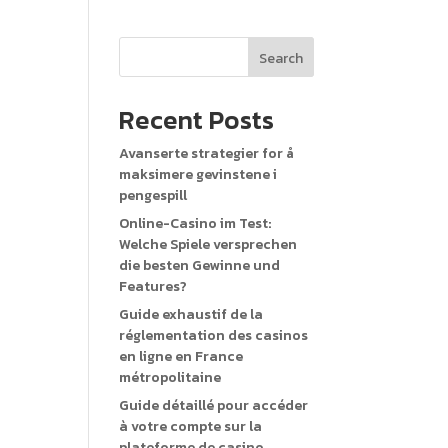
Search
Recent Posts
Avanserte strategier for å
maksimere gevinstene i
pengespill
Online-Casino im Test:
Welche Spiele versprechen
die besten Gewinne und
Features?
Guide exhaustif de la
réglementation des casinos
en ligne en France
métropolitaine
Guide détaillé pour accéder
à votre compte sur la
plateforme de casino