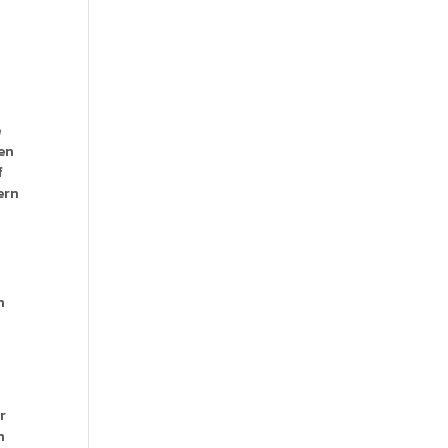
e
en
f
ern
n
r
n