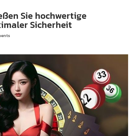
eßen Sie hochwertige
imaler Sicherheit
ents