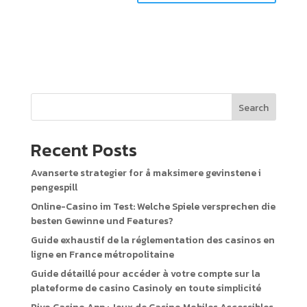
Search
Recent Posts
Avanserte strategier for å maksimere gevinstene i
pengespill
Online-Casino im Test: Welche Spiele versprechen die
besten Gewinne und Features?
Guide exhaustif de la réglementation des casinos en
ligne en France métropolitaine
Guide détaillé pour accéder à votre compte sur la
plateforme de casino Casinoly en toute simplicité