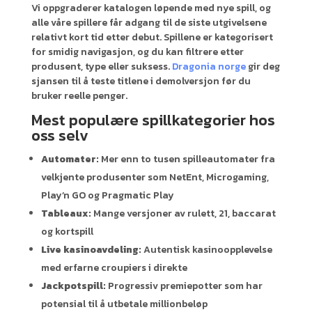
Vi oppgraderer katalogen løpende med nye spill, og
alle våre spillere får adgang til de siste utgivelsene
relativt kort tid etter debut. Spillene er kategorisert
for smidig navigasjon, og du kan filtrere etter
produsent, type eller suksess.
Dragonia norge
gir deg
sjansen til å teste titlene i demolversjon før du
bruker reelle penger.
Mest populære spillkategorier hos
oss selv
Automater:
Mer enn to tusen spilleautomater fra
velkjente produsenter som NetEnt, Microgaming,
Play’n GO og Pragmatic Play
Tableaux:
Mange versjoner av rulett, 21, baccarat
og kortspill
Live kasinoavdeling:
Autentisk kasinoopplevelse
med erfarne croupiers i direkte
Jackpotspill:
Progressiv premiepotter som har
potensial til å utbetale millionbeløp