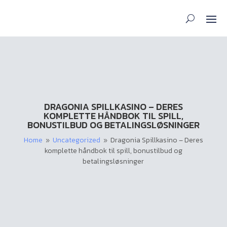
DRAGONIA SPILLKASINO – DERES
KOMPLETTE HÅNDBOK TIL SPILL,
BONUSTILBUD OG BETALINGSLØSNINGER
Home
Uncategorized
Dragonia Spillkasino – Deres
9
9
komplette håndbok til spill, bonustilbud og
betalingsløsninger