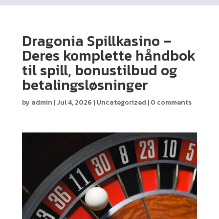
Dragonia Spillkasino –
Deres komplette håndbok
til spill, bonustilbud og
betalingsløsninger
by
admin
|
Jul 4, 2026
|
Uncategorized
|
0 comments