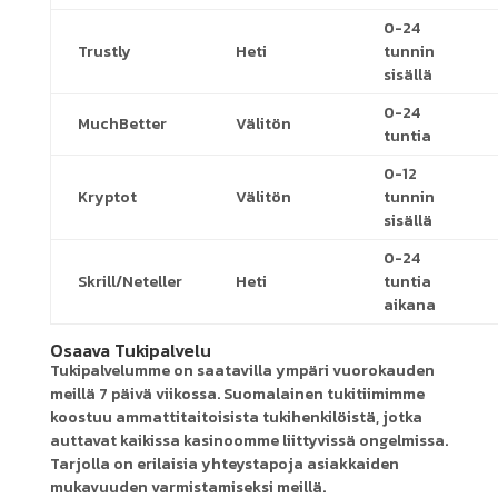
0-24
Trustly
Heti
tunnin
sisällä
0-24
MuchBetter
Välitön
tuntia
0-12
Kryptot
Välitön
tunnin
sisällä
0-24
Skrill/Neteller
Heti
tuntia
aikana
Osaava Tukipalvelu
Tukipalvelumme on saatavilla ympäri vuorokauden
meillä 7 päivä viikossa. Suomalainen tukitiimimme
koostuu ammattitaitoisista tukihenkilöistä, jotka
auttavat kaikissa kasinoomme liittyvissä ongelmissa.
Tarjolla on erilaisia yhteystapoja asiakkaiden
mukavuuden varmistamiseksi meillä.