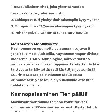
Reaaliaikainen chat, joka yleensä vastaa
tavallisesti alle yhden minuutin
Sähköpostituki yksityiskohtaisempiin kysymyksiin
Monipuolinen FAQ-osio yleisimpiin kysymyksiin
Puhelinpalvelu välitöntä tukea tarvitseville
Moitteeton Mobiilikäyttö
Kasinomme on optimoitu pelaamaan sujuvasti
jokaisella mobiililaitteilla. Käytämme responsiivista
modernia HTML5-teknologiaa, mikä varmistaa
sujuvan pelikokemuksen riippumatta käyttämästäsi
laitteesta tai käytettävästä käyttöjärjestelmästä.
Suurin osa osaa peleistämme täällä pelaa
erinomaisesti yhtä lailla älypuhelimilla että kuin
tableteilla meillä.
Kasinopelaaminen Tien päällä
Mobiilivaihtoehtomme tarjoaa kaikki tärkeät
ominaisuudet PC-version mukaisesti. Pystyt tehdä