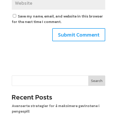
Save my name, email, and website in this browser
for the next time I comment.
Search
Recent Posts
Avanserte strategier for å maksimere gevinstene i
pengespill