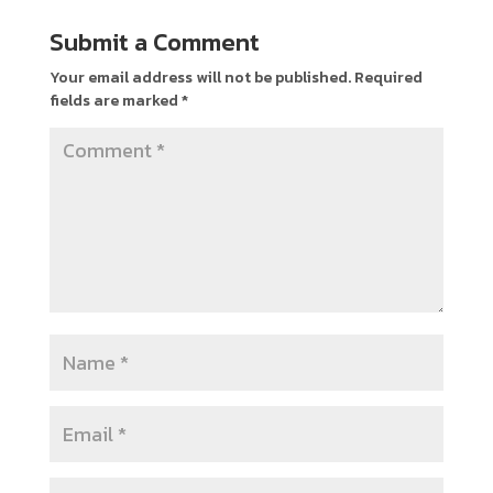
Submit a Comment
Your email address will not be published.
Required
fields are marked
*