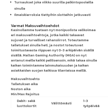
Turnaukset joka viikko suurilla palkintopooleilla
sinulle
Ilmaiskierroksia tiettyihin slotteihin jatkuvasti
Varmat Maksuvaihtoehdot
Kasinollamme tuetaan nyt monipuolista valikoimaa
eri maksuvaihtoehtoja, jotka kaikki takaavat
sujuvat ja turvalliset rahansiirrot. Toteutamme
talletukset sinulle heti, ja nostot toteutuvat
toimitustavasta riippuen nyt 0-3 arkipäivän sisällä
sisällä. Maltan Gaming Authority (MGA) on nyt
antanut meille kaikki pelilisenssin, mikä takaa sinulle
kaiken toimintamme lainmukaisuuden ja kaiken
asiakkaiden suojan kaikissa tilanteissa meillä.
Maksuvaihtoehto
Talletuksen aika
Noston aika
Min/Max Rajoitus
Debit- sekä
1-3
Välittömästi
luottokortit
työpäivää