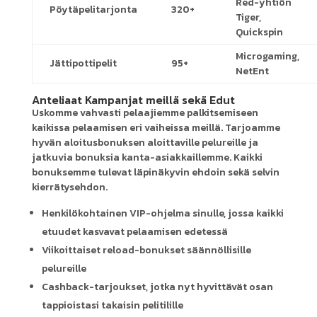
Red-yhtiön
Pöytäpelitarjonta
320+
Tiger,
Quickspin
Microgaming,
Jättipottipelit
95+
NetEnt
Anteliaat Kampanjat meillä sekä Edut
Uskomme vahvasti pelaajiemme palkitsemiseen
kaikissa pelaamisen eri vaiheissa meillä. Tarjoamme
hyvän aloitusbonuksen aloittaville pelureille ja
jatkuvia bonuksia kanta-asiakkaillemme. Kaikki
bonuksemme tulevat läpinäkyvin ehdoin sekä selvin
kierrätysehdon.
Henkilökohtainen VIP-ohjelma sinulle, jossa kaikki
etuudet kasvavat pelaamisen edetessä
Viikoittaiset reload-bonukset säännöllisille
pelureille
Cashback-tarjoukset, jotka nyt hyvittävät osan
tappioistasi takaisin pelitilille