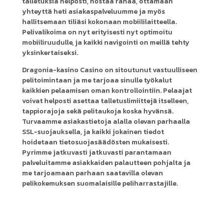
talletuksia helposti, nostaa rahaa, ottamaan
yhteyttä heti asiakaspalveluumme ja myös
hallitsemaan tiliäsi kokonaan mobiililaitteella.
Pelivalikoima on nyt erityisesti nyt optimoitu
mobiiliruudulle, ja kaikki navigointi on meillä tehty
yksinkertaiseksi.
Dragonia-kasino Casino on sitoutunut vastuulliseen
pelitoimintaan ja me tarjoaa sinulle työkalut
kaikkien pelaamisen oman kontrollointiin. Pelaajat
voivat helposti asettaa talletuslimiittejä itselleen,
tappiorajoja sekä pelitaukoja koska hyvänsä.
Turvaamme asiakastietoja alalla olevan parhaalla
SSL-suojauksella, ja kaikki jokainen tiedot
hoidetaan tietosuojasäädösten mukaisesti.
Pyrimme jatkuvasti jatkuvasti parantamaan
palveluitamme asiakkaiden palautteen pohjalta ja
me tarjoamaan parhaan saatavilla olevan
pelikokemuksen suomalaisille peliharrastajille.