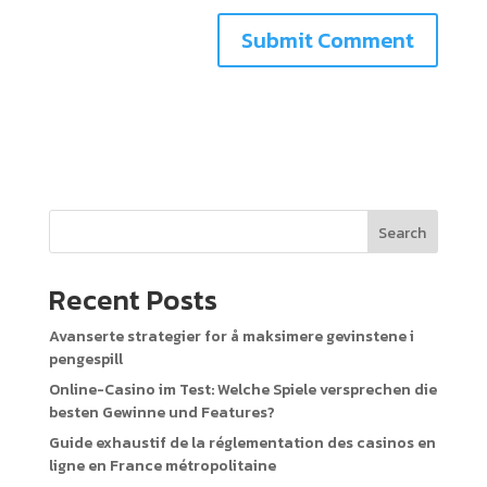
Search
Recent Posts
Avanserte strategier for å maksimere gevinstene i
pengespill
Online-Casino im Test: Welche Spiele versprechen die
besten Gewinne und Features?
Guide exhaustif de la réglementation des casinos en
ligne en France métropolitaine