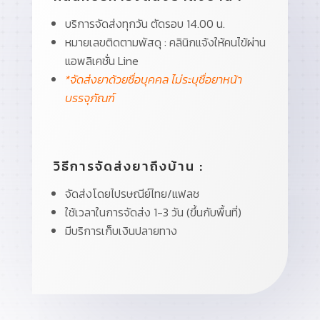
บริการจัดส่งทุกวัน ตัดรอบ 14.00 น.
หมายเลขติดตามพัสดุ : คลินิกแจ้งให้คนไข้ผ่าน
แอพลิเคชั่น Line
*จัดส่งยาด้วยชื่อบุคคล ไม่ระบุชื่อยาหน้า
บรรจุภัณฑ์
วิธีการจัดส่งยาถึงบ้าน :
จัดส่งโดยไปรษณีย์ไทย/แฟลช
ใช้เวลาในการจัดส่ง 1-3 วัน (ขึ้นกับพื้นที่)
มีบริการเก็บเงินปลายทาง