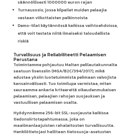
säännöllisesti 1000000 euron rajan
Turnausosio, jossa kilpailet muiden pelaajia
vastaan viikottaisten palkinnoista
Demo-tilat käytännössä kaikissa vaihtoehdoissa,
että voit testata niitä ilmaiseksi taloudellista
riskiä
Turvallisuus ja Reliabiliteetti Pelaamisen
Perustana
Toimintamme pohjautuu Maltan pelilautakunnalta
saatuun lisenssiin (MGA/B2C/394/2017), mikä
edustaa yksiin luotetuimmista pelimaan valvojista
kansainvälisesti. Tuo toimilupa varmistaa, miten
seuraamme ankaria kriteereitä oikeudenmukaisen
pelaamisen, pelaajien rahojen suojauksen ja
vastuullisen pelaamisen osalta.
Hyödynnämme 256-bit SSL-suojausta kaikissa
tiedonsiirtotapahtumassa, joka on
maailmanlaajuisten rahalaitosten turvallisuutta.
Henkilötietojasi hallitaan tietosuoja-asetusten