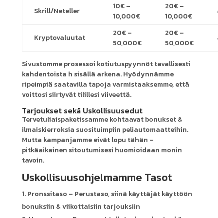
10€ –
20€ –
Skrill/Neteller
10,000€
10,000€
20€ –
20€ –
Kryptovaluutat
50,000€
50,000€
Sivustomme prosessoi kotiutuspyynnöt tavallisesti
kahdentoista h sisällä arkena. Hyödynnämme
ripeimpiä saatavilla tapoja varmistaaksemme, että
voittosi siirtyvät tilillesi viiveettä.
Tarjoukset sekä Uskollisuusedut
Tervetuliaispaketissamme kohtaavat bonukset &
ilmaiskierroksia suosituimpiin peliautomaatteihin.
Mutta kampanjamme eivät lopu tähän –
pitkäaikainen sitoutumisesi huomioidaan monin
tavoin.
Uskollisuusohjelmamme Tasot
Pronssitaso – Perustaso, siinä käyttäjät käyttöön
bonuksiin & viikottaisiin tarjouksiin