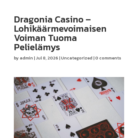
Dragonia Casino –
Lohikäärmevoimaisen
Voiman Tuoma
Pelielämys
by
admin
|
Jul 8, 2026
|
Uncategorized
|
0 comments