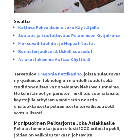
Sisältö
Kattava Pelivalikoima Joka Käyttäjälle
Suojaus ja Luotettavuus Pelaamisen Kivijalkana
Maksuvaihtoehdot ja Nopeat Nostot
Bonustarjoukset & Uskollisuusedut
Asiakastukemme Auttaa Käyttäjiä
Tervetuloa
Dragonia nettikasino
, joissa sulautuvat
nykyaikaisen teknologian mahdollisuudet sekä
traditionaalisen kasinoelämän kiehtova tunnelma.
Me kehittäneet ympäristön, mikä tuo suomalaisille
käyttäjille erityisen ympäristön nauttia
ensiluokkaisesta pelaamisesta turvallisesti sekä
vastuullisesti.
Monipuolinen Pelitarjonta Joka Asiakkaalle
Pelialustamme tarjoaa reilusti 1000 erilaista peliä,
joiden on valikoitu tarkasti johtavilta