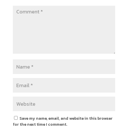
Save my name, email, and website in this browser
for the next time I comment.