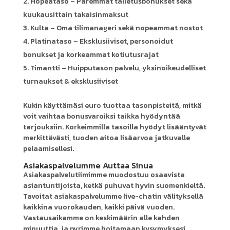
Hopeataso – Paremmat talletusbonukset sekä
kuukausittain takaisinmaksut
Kulta – Oma tilimanageri sekä nopeammat nostot
Platinataso – Eksklusiiviset, personoidut
bonukset ja korkeammat kotiutusrajat
Timantti – Huipputason palvelu, yksinoikeudelliset
turnaukset & eksklusiiviset
Kukin käyttämäsi euro tuottaa tasonpisteitä, mitkä
voit vaihtaa bonusvaroiksi taikka hyödyntää
tarjouksiin. Korkeimmilla tasoilla hyödyt lisääntyvät
merkittävästi, tuoden aitoa lisäarvoa jatkuvalle
pelaamisellesi.
Asiakaspalvelumme Auttaa Sinua
Asiakaspalvelutiimimme muodostuu osaavista
asiantuntijoista, ketkä puhuvat hyvin suomenkieltä.
Tavoitat asiakaspalvelumme live-chatin välityksellä
kaikkina vuorokauden, kaikki päivä vuoden.
Vastausaikamme on keskimäärin alle kahden
minuuttia, ja pyrimme hoitamaan kysymyksesi