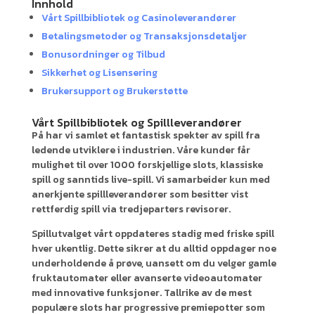
Innhold
Vårt Spillbibliotek og Casinoleverandører
Betalingsmetoder og Transaksjonsdetaljer
Bonusordninger og Tilbud
Sikkerhet og Lisensering
Brukersupport og Brukerstøtte
Vårt Spillbibliotek og Spillleverandører
På har vi samlet et fantastisk spekter av spill fra
ledende utviklere i industrien. Våre kunder får
mulighet til over 1000 forskjellige slots, klassiske
spill og sanntids live-spill. Vi samarbeider kun med
anerkjente spillleverandører som besitter vist
rettferdig spill via tredjeparters revisorer.
Spillutvalget vårt oppdateres stadig med friske spill
hver ukentlig. Dette sikrer at du alltid oppdager noe
underholdende å prøve, uansett om du velger gamle
fruktautomater eller avanserte videoautomater
med innovative funksjoner. Tallrike av de mest
populære slots har progressive premiepotter som