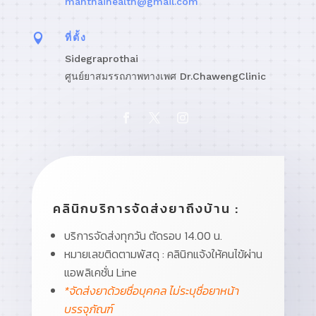
manthaihealth@gmail.com

ที่ตั้ง
Sidegraprothai
ศูนย์ยาสมรรถภาพทางเพศ Dr.ChawengClinic
คลินิกบริการจัดส่งยาถึงบ้าน :
บริการจัดส่งทุกวัน ตัดรอบ 14.00 น.
หมายเลขติดตามพัสดุ : คลินิกแจ้งให้คนไข้ผ่าน
แอพลิเคชั่น Line
*จัดส่งยาด้วยชื่อบุคคล ไม่ระบุชื่อยาหน้า
บรรจุภัณฑ์