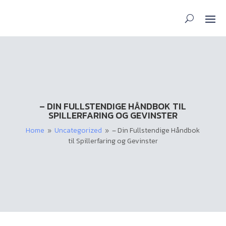
– DIN FULLSTENDIGE HÅNDBOK TIL
SPILLERFARING OG GEVINSTER
Home
Uncategorized
– Din Fullstendige Håndbok
9
9
til Spillerfaring og Gevinster