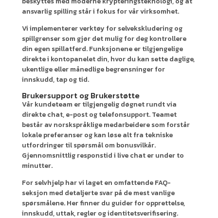
beskyttes med moderne krypteringsteknologi, og at
ansvarlig spilling står i fokus for vår virksomhet.
Vi implementerer verktøy for selvekskludering og
spillgrenser som gjør det mulig for deg kontrollere
din egen spillatferd. Funksjonene er tilgjengelige
direkte i kontopanelet din, hvor du kan sette daglige,
ukentlige eller månedlige begrensninger for
innskudd, tap og tid.
Brukersupport og Brukerstøtte
Vår kundeteam er tilgjengelig døgnet rundt via
direkte chat, e-post og telefonsupport. Teamet
består av norskspråklige medarbeidere som forstår
lokale preferanser og kan løse alt fra tekniske
utfordringer til spørsmål om bonusvilkår.
Gjennomsnittlig responstid i live chat er under to
minutter.
For selvhjelp har vi laget en omfattende FAQ-
seksjon med detaljerte svar på de mest vanlige
spørsmålene. Her finner du guider for opprettelse,
innskudd, uttak, regler og identitetsverifisering.