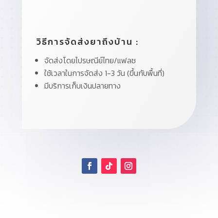
วิธีการจัดส่งยาถึงบ้าน :
จัดส่งโดยไปรษณีย์ไทย/แฟลช
ใช้เวลาในการจัดส่ง 1-3 วัน (ขึ้นกับพื้นที่)
มีบริการเก็บเงินปลายทาง