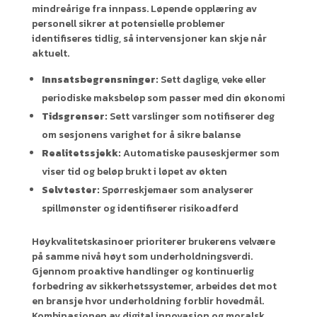
mindreårige fra innpass. Løpende opplæring av
personell sikrer at potensielle problemer
identifiseres tidlig, så intervensjoner kan skje når
aktuelt.
Innsatsbegrensninger:
Sett daglige, veke eller
periodiske maksbeløp som passer med din økonomi
Tidsgrenser:
Sett varslinger som notifiserer deg
om sesjonens varighet for å sikre balanse
Realitetssjekk:
Automatiske pauseskjermer som
viser tid og beløp brukt i løpet av økten
Selvtester:
Spørreskjemaer som analyserer
spillmønster og identifiserer risikoadferd
Høykvalitetskasinoer prioriterer brukerens velvære
på samme nivå høyt som underholdningsverdi.
Gjennom proaktive handlinger og kontinuerlig
forbedring av sikkerhetssystemer, arbeides det mot
en bransje hvor underholdning forblir hovedmål.
Kombinasjonen av digital innovasjon og moralsk