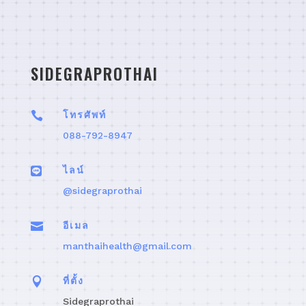
SIDEGRAPROTHAI

โทรศัพท์
088-792-8947

ไลน์
@sidegraprothai

อีเมล
manthaihealth@gmail.com

ที่ตั้ง
Sidegraprothai