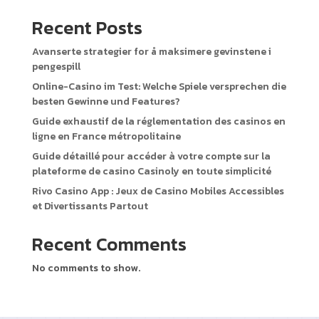
Recent Posts
Avanserte strategier for å maksimere gevinstene i
pengespill
Online-Casino im Test: Welche Spiele versprechen die
besten Gewinne und Features?
Guide exhaustif de la réglementation des casinos en
ligne en France métropolitaine
Guide détaillé pour accéder à votre compte sur la
plateforme de casino Casinoly en toute simplicité
Rivo Casino App : Jeux de Casino Mobiles Accessibles
et Divertissants Partout
Recent Comments
No comments to show.