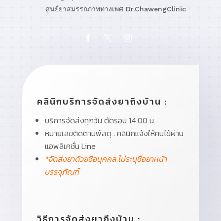
ศูนย์ยาสมรรถภาพทางเพศ Dr.ChawengClinic
คลินิกบริการจัดส่งยาถึงบ้าน :
บริการจัดส่งทุกวัน ตัดรอบ 14.00 น.
หมายเลขติดตามพัสดุ : คลินิกแจ้งให้คนไข้ผ่าน
แอพลิเคชั่น Line
*จัดส่งยาด้วยชื่อบุคคล ไม่ระบุชื่อยาหน้า
บรรจุภัณฑ์
วิธีการจัดส่งยาถึงบ้าน :