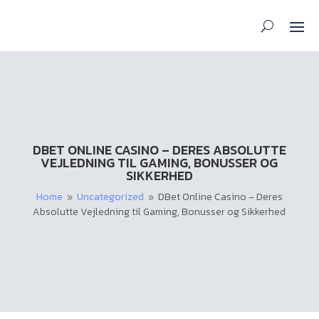
DBET ONLINE CASINO – DERES ABSOLUTTE
VEJLEDNING TIL GAMING, BONUSSER OG
SIKKERHED
Home
Uncategorized
DBet Online Casino – Deres
9
9
Absolutte Vejledning til Gaming, Bonusser og Sikkerhed