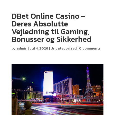
DBet Online Casino –
Deres Absolutte
Vejledning til Gaming,
Bonusser og Sikkerhed
by
admin
|
Jul 4, 2026
|
Uncategorized
|
0 comments