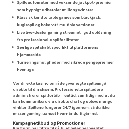
Spilleautomater med voksende jackpot-præmier
som hyppigt udbetaler milliongevinster
Klassisk kendte table games som blackjack,
kuglespil og bakarat i multiple versioner
Live live-dealer gaming streamet i god opløsning
fra professionelle spilfaciliteter
Særlige spil skabt specifikt til platformens
hjemmeside
Turneringsmuligheder med sikrede pengepræmier
hver uge
Vor direkte kasino område giver ægte spillemiljø
direkte til din skærm. Professionelle spilledere
administrerer spilforløb i realtid, samtidig med at du
kan kommunikere via direkte chat og opleve mange
vinkler. Spillene fungerer 24/7 igennem, så du ikke
misser gaming, uanset hvornår du tilgår ind.
Kampagnetilbud og Promotioner
Platform har tiltro til på til at belønne loyalitet