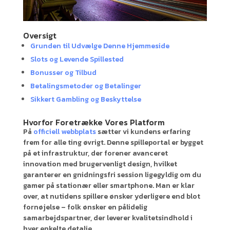
Oversigt
Grunden til Udvælge Denne Hjemmeside
Slots og Levende Spillested
Bonusser og Tilbud
Betalingsmetoder og Betalinger
Sikkert Gambling og Beskyttelse
Hvorfor Foretrække Vores Platform
På
officiell webbplats
sætter vi kundens erfaring
frem for alle ting øvrigt. Denne spilleportal er bygget
på et infrastruktur, der forener avanceret
innovation med brugervenligt design, hvilket
garanterer en gnidningsfri session ligegyldig om du
gamer på stationær eller smartphone. Man er klar
over, at nutidens spillere ønsker yderligere end blot
fornøjelse – folk ønsker en pålidelig
samarbejdspartner, der leverer kvalitetsindhold i
hver enkelte detalje.