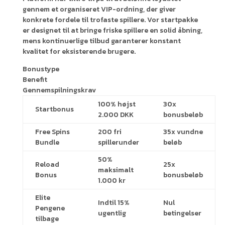
gennem et organiseret VIP-ordning, der giver
konkrete fordele til trofaste spillere. Vor startpakke
er designet til at bringe friske spillere en solid åbning,
mens kontinuerlige tilbud garanterer konstant
kvalitet for eksisterende brugere.
Bonustype
Benefit
Gennemspilningskrav
100% højst
30x
Startbonus
2.000 DKK
bonusbeløb
Free Spins
200 fri
35x vundne
Bundle
spillerunder
beløb
50%
Reload
25x
maksimalt
Bonus
bonusbeløb
1.000 kr
Elite
Indtil 15%
Nul
Pengene
ugentlig
betingelser
tilbage