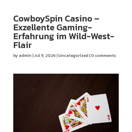
CowboySpin Casino –
Exzellente Gaming-
Erfahrung im Wild-West-
Flair
by
admin
|
Jul 9, 2026
|
Uncategorized
|
0 comments