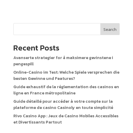
Search
Recent Posts
Avanserte strategier for å maksimere gevinstene i
pengespill
Online-Casino im Test: Welche Spiele versprechen die
besten Gewinne und Features?
Guide exhaustif de la réglementation des casinos en
ligne en France métropolitaine
Guide détaillé pour accéder à votre compte sur la
plateforme de casino Casinoly en toute simplicité
Rivo Casino App : Jeux de Casino Mobiles Accessibles
et Divertissants Partout