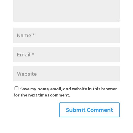
Save my name, email, and website in this browser
for the next time I comment.