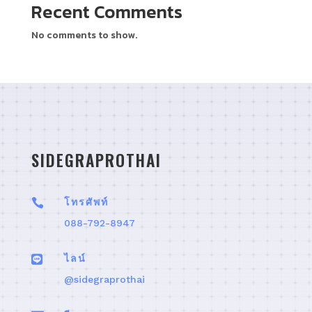
Recent Comments
No comments to show.
SIDEGRAPROTHAI

โทรศัพท์
088-792-8947

ไลน์
@sidegraprothai