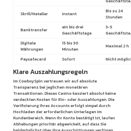
Geschäftsta
Bis zu 24
Skrill/Neteller
Instant
Stunden
ein bis drei
3-5
Banktransfer
Geschäftstage
Geschäftsta
Digitale
15 bis 30
Maximal 2 h
Währungen
Minuten
Paysafecard
Sofort
Nicht möglic
Klare Auszahlungsregeln
Im CowboySpin vertrauen wir auf absolute
Transparenz bei jeglichen monetären
Transaktionen. Dieses Casino kassiert absolut keine
verdeckten Kosten für Ein- oder Auszahlungen. Die
Verifizierung Ihres Accounts erfolgt simpel durch
Hochladen der erforderlichen Unterlagen im
Kundenbereich. Wenn Ihr Konto bestätigt ist, laufen
Abhebungen prioritär abgewickelt, auf dass Sie
baldmöglichst über Ihre Ausschüttungen verfügen