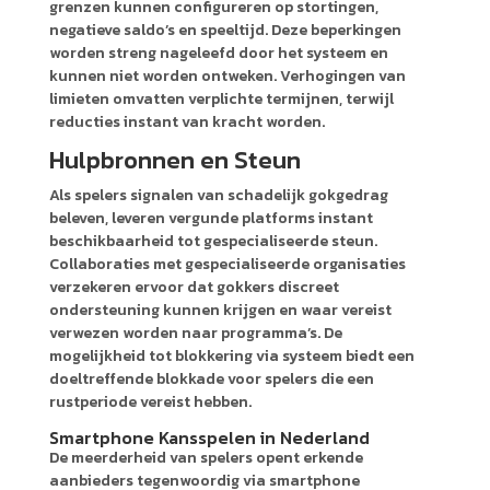
grenzen kunnen configureren op stortingen,
negatieve saldo’s en speeltijd. Deze beperkingen
worden streng nageleefd door het systeem en
kunnen niet worden ontweken. Verhogingen van
limieten omvatten verplichte termijnen, terwijl
reducties instant van kracht worden.
Hulpbronnen en Steun
Als spelers signalen van schadelijk gokgedrag
beleven, leveren vergunde platforms instant
beschikbaarheid tot gespecialiseerde steun.
Collaboraties met gespecialiseerde organisaties
verzekeren ervoor dat gokkers discreet
ondersteuning kunnen krijgen en waar vereist
verwezen worden naar programma’s. De
mogelijkheid tot blokkering via systeem biedt een
doeltreffende blokkade voor spelers die een
rustperiode vereist hebben.
Smartphone Kansspelen in Nederland
De meerderheid van spelers opent erkende
aanbieders tegenwoordig via smartphone