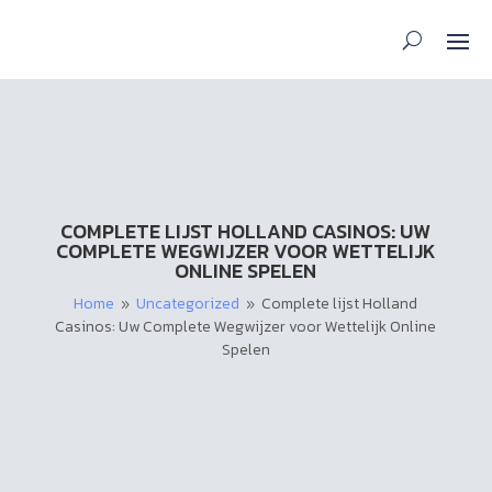
COMPLETE LIJST HOLLAND CASINOS: UW
COMPLETE WEGWIJZER VOOR WETTELIJK
ONLINE SPELEN
Home
Uncategorized
Complete lijst Holland
9
9
Casinos: Uw Complete Wegwijzer voor Wettelijk Online
Spelen