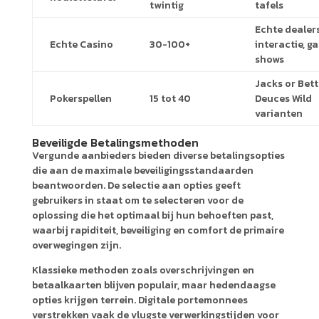
twintig
tafels
Echte dealers
Echte Casino
30-100+
interactie, g
shows
Jacks or Bett
Pokerspellen
15 tot 40
Deuces Wild
varianten
Beveiligde Betalingsmethoden
Vergunde aanbieders bieden diverse betalingsopties
die aan de maximale beveiligingsstandaarden
beantwoorden. De selectie aan opties geeft
gebruikers in staat om te selecteren voor de
oplossing die het optimaal bij hun behoeften past,
waarbij rapiditeit, beveiliging en comfort de primaire
overwegingen zijn.
Klassieke methoden zoals overschrijvingen en
betaalkaarten blijven populair, maar hedendaagse
opties krijgen terrein. Digitale portemonnees
verstrekken vaak de vlugste verwerkingstijden voor