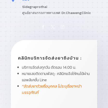
Sidegraprothai
ศูนย์ยาสมรรถภาพทางเพศ Dr.ChawengClinic
คลินิกบริการจัดส่งยาถึงบ้าน :
บริการจัดส่งทุกวัน ตัดรอบ 14.00 น.
หมายเลขติดตามพัสดุ : คลินิกแจ้งให้คนไข้ผ่าน
แอพลิเคชั่น Line
*จัดส่งยาด้วยชื่อบุคคล ไม่ระบุชื่อยาหน้า
บรรจุภัณฑ์