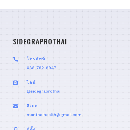
SIDEGRAPROTHAI

โทรศัพท์
088-792-8947

ไลน์
@sidegraprothai

อีเมล
manthaihealth@gmail.com

ที่ตั้ง