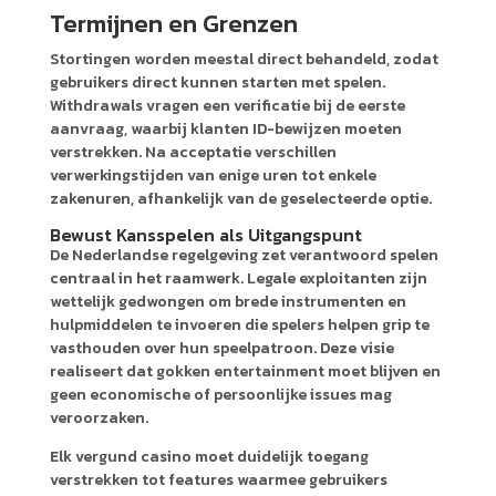
Termijnen en Grenzen
Stortingen worden meestal direct behandeld, zodat
gebruikers direct kunnen starten met spelen.
Withdrawals vragen een verificatie bij de eerste
aanvraag, waarbij klanten ID-bewijzen moeten
verstrekken. Na acceptatie verschillen
verwerkingstijden van enige uren tot enkele
zakenuren, afhankelijk van de geselecteerde optie.
Bewust Kansspelen als Uitgangspunt
De Nederlandse regelgeving zet verantwoord spelen
centraal in het raamwerk. Legale exploitanten zijn
wettelijk gedwongen om brede instrumenten en
hulpmiddelen te invoeren die spelers helpen grip te
vasthouden over hun speelpatroon. Deze visie
realiseert dat gokken entertainment moet blijven en
geen economische of persoonlijke issues mag
veroorzaken.
Elk vergund casino moet duidelijk toegang
verstrekken tot features waarmee gebruikers