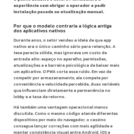
experiência sem obrigar o operador a pedir
instalação pesada ou atualização manual.
Por que o modelo contraria a lógica antiga
dos aplicativos nativos
Durante anos, o setor vendeu a ideia de que app
nativo era o único caminho sério para retenção. A
tese parecia sólida, mas ignorava um custo de
entrada alto: espaço no aparelho, permissões,
atualizações e a barreira psicológica de baixar mais
um aplicativo. O PWA corta esse ruído. Em vez de
competir por armazenamento, ele compete por
conveniência e velocidade percebida, duas variáveis
que influenciam diretamente a permanência no
lobby e a taxa de retorno.
Há também uma vantagem operacional menos
discutida. Como o mesmo código atende diferentes
dispositivos por meio do navegador, o cassino
consegue lançar correções com mais agilidade e
manter consistência visual entre Android, iOS e