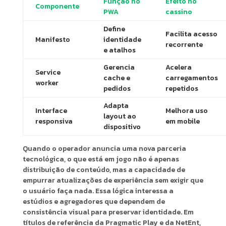
Função no
Efeito no
Componente
PWA
cassino
Define
Facilita acesso
Manifesto
identidade
recorrente
e atalhos
Gerencia
Acelera
Service
cache e
carregamentos
worker
pedidos
repetidos
Adapta
Interface
Melhora uso
layout ao
responsiva
em mobile
dispositivo
Quando o operador anuncia uma nova parceria
tecnológica, o que está em jogo não é apenas
distribuição de conteúdo, mas a capacidade de
empurrar atualizações de experiência sem exigir que
o usuário faça nada. Essa lógica interessa a
estúdios e agregadores que dependem de
consistência visual para preservar identidade. Em
títulos de referência da Pragmatic Play e da NetEnt,