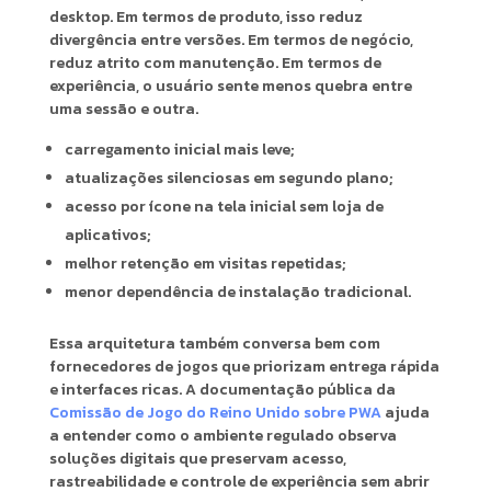
desktop. Em termos de produto, isso reduz
divergência entre versões. Em termos de negócio,
reduz atrito com manutenção. Em termos de
experiência, o usuário sente menos quebra entre
uma sessão e outra.
carregamento inicial mais leve;
atualizações silenciosas em segundo plano;
acesso por ícone na tela inicial sem loja de
aplicativos;
melhor retenção em visitas repetidas;
menor dependência de instalação tradicional.
Essa arquitetura também conversa bem com
fornecedores de jogos que priorizam entrega rápida
e interfaces ricas. A documentação pública da
Comissão de Jogo do Reino Unido sobre PWA
ajuda
a entender como o ambiente regulado observa
soluções digitais que preservam acesso,
rastreabilidade e controle de experiência sem abrir