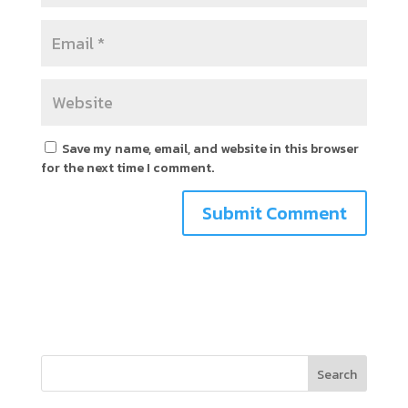
Save my name, email, and website in this browser
for the next time I comment.
Search