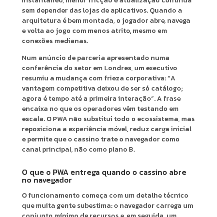
instantâneo, menor fricção e atualização contínua
sem depender das lojas de aplicativos. Quando a
arquitetura é bem montada, o jogador abre, navega
e volta ao jogo com menos atrito, mesmo em
conexões medianas.
Num anúncio de parceria apresentado numa
conferência do setor em Londres, um executivo
resumiu a mudança com frieza corporativa: “A
vantagem competitiva deixou de ser só catálogo;
agora é tempo até a primeira interação”. A frase
encaixa no que os operadores vêm testando em
escala. O PWA não substitui todo o ecossistema, mas
reposiciona a experiência móvel, reduz carga inicial
e permite que o cassino trate o navegador como
canal principal, não como plano B.
O que o PWA entrega quando o cassino abre
no navegador
O funcionamento começa com um detalhe técnico
que muita gente subestima: o navegador carrega um
conjunto mínimo de recursos e, em seguida, um