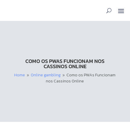
COMO OS PWAS FUNCIONAM NOS
CASSINOS ONLINE
Home
Online gambling
Como os PWAs Funcionam
9
9
nos Cassinos Online