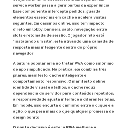
service worker passa a gerir partes da experiência.
Esse componente intercepta pedidos, guarda
elementos essenciais em cache e acelera visitas
seguintes. Em cassinos online, isso tem impacto
direto em lobby, banners, saldo, navegação entre
slots e retomada de sessão. O jogador não está
“instalando um site”; está ativando uma camada de
resposta mais inteligente dentro do próprio
navegador.
A leitura popular erra ao tratar PWA como sinônimo
de app simplificado. Na prática, ele combina três
pilares: manifesto, cache inteligente e
comportamento responsivo. O manifesto define
identidade visual e atalhos; o cache reduz
dependência do servidor para conteúdos repetidos;
a responsividade ajusta interface a diferentes telas.
Em mobile, isso encurta o caminho entre o clique e a
ação, o que pesa mais do que qualquer promessa de
design bonito.
O ponto decisivo é este: o PWA melhora a