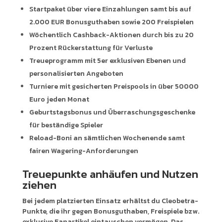
Startpaket über viere Einzahlungen samt bis auf
2.000 EUR Bonusguthaben sowie 200 Freispielen
Wöchentlich Cashback-Aktionen durch bis zu 20
Prozent Rückerstattung für Verluste
Treueprogramm mit 5er exklusiven Ebenen und
personalisierten Angeboten
Turniere mit gesicherten Preispools in über 50000
Euro jeden Monat
Geburtstagsbonus und Überraschungsgeschenke
für beständige Spieler
Reload-Boni an sämtlichen Wochenende samt
fairen Wagering-Anforderungen
Treuepunkte anhäufen und Nutzen
ziehen
Bei jedem platzierten Einsatz erhältst du Cleobetra-
Punkte, die ihr gegen Bonusguthaben, Freispiele bzw.
exklusive Fanartikel eintauschen vermögen. Das