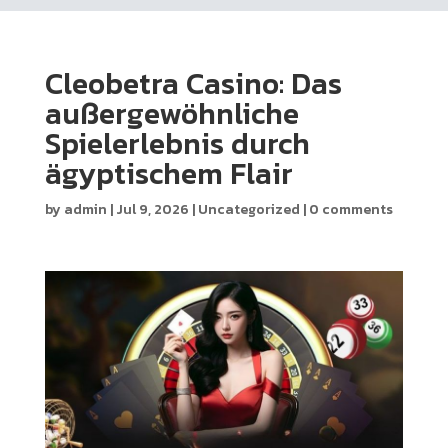
Cleobetra Casino: Das
außergewöhnliche
Spielerlebnis durch
ägyptischem Flair
by
admin
|
Jul 9, 2026
|
Uncategorized
|
0 comments