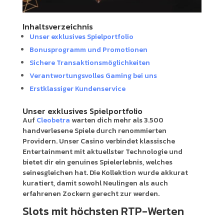
Inhaltsverzeichnis
Unser exklusives Spielportfolio
Bonusprogramm und Promotionen
Sichere Transaktionsmöglichkeiten
Verantwortungsvolles Gaming bei uns
Erstklassiger Kundenservice
Unser exklusives Spielportfolio
Auf
Cleobetra
warten dich mehr als 3.500
handverlesene Spiele durch renommierten
Providern. Unser Casino verbindet klassische
Entertainment mit aktuellster Technologie und
bietet dir ein genuines Spielerlebnis, welches
seinesgleichen hat. Die Kollektion wurde akkurat
kuratiert, damit sowohl Neulingen als auch
erfahrenen Zockern gerecht zur werden.
Slots mit höchsten RTP-Werten