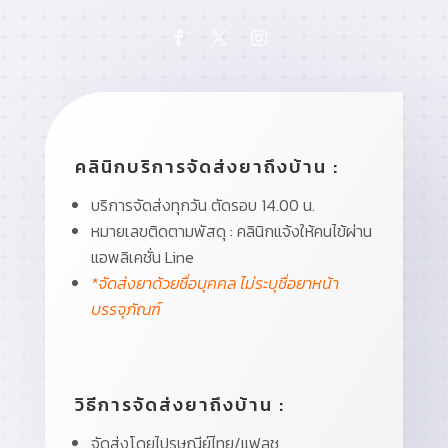
คลินิกบริการจัดส่งยาถึงบ้าน :
บริการจัดส่งทุกวัน ตัดรอบ 14.00 น.
หมายเลขติดตามพัสดุ : คลินิกแจ้งให้คนไข้ผ่าน
แอพลิเคชั่น Line
*จัดส่งยาด้วยชื่อบุคคล ไม่ระบุชื่อยาหน้า
บรรจุภัณฑ์
วิธีการจัดส่งยาถึงบ้าน :
จัดส่งโดยไปรษณีย์ไทย/แฟลช