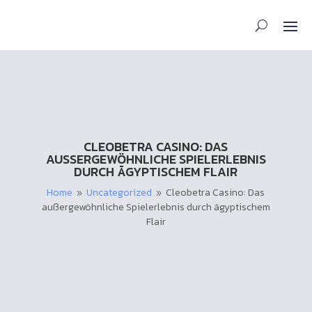
CLEOBETRA CASINO: DAS
AUSSERGEWÖHNLICHE SPIELERLEBNIS D
URCH ÄGYPTISCHEM FLAIR
Home
Uncategorized
Cleobetra Casino: Das
9
9
außergewöhnliche Spielerlebnis durch ägyptischem
Flair