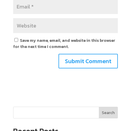
Save my name, email, and website in this browser
for the next time I comment.
Search
Recent Posts